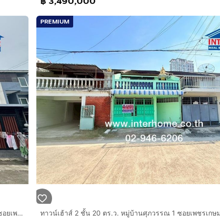
฿ 3,490,000
PREMIUM
ทาวน์เฮ้าส์ 3 ชั้น 24.9 ตร.ว. หมู่บ้านธรรมชาติ เพชรเกษม63-2 ซอยเพชรเกษม63-2 แยก24 ถนนเพชรเกษม ถนนพุทธมณฑลสาย2 เขตบางแค กรุงเทพมหานคร