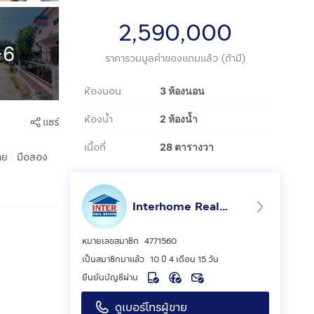
2,590,000
+6
ราคารวมมูลค่าของแถมแล้ว (ถ้ามี)
ห้องนอน
3 ห้องนอน
ห้องน้ำ
2 ห้องน้ำ
แชร์
เนื้อที่
28 ตารางวา
|
าย
มือสอง
Interhome Realty Estate
หมายเลขสมาชิก
4771560
เป็นสมาชิกมาแล้ว
10 ปี 4 เดือน 15 วัน
ยืนยันบัญชีผ่าน
ดูเบอร์โทรผู้ขาย