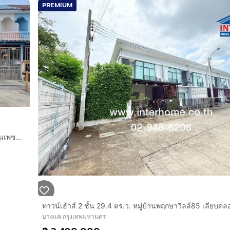
PREMIUM
ropcode=66700
ทาวน์เฮ้าส์ 2 ชั้น 20 ตร.ว. หมู่บ้านวีรวัฒน์ ซอยเพชรเกษม94 ถนนเพชรเกษม เขตบางแค กรุงเทพมหานคร
บางแค กรุงเทพมหานคร