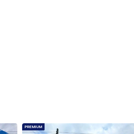
ุงเทพมหานคร
วง2 ดูโฮมเพชรเกาษม
ผ่ทอง2/1 ถนนกาญจนาภิเษก ถนนเพชรเกษม แขวงหลักสอง เขตบางแ
PREMIUM