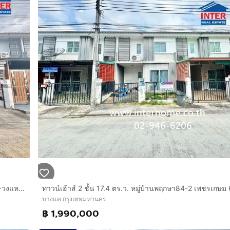
ทาวน์เฮ้าส์ 2 ชั้น 24.3 ตร.ว. หมู่บ้านพฤกษา 84-2 เพชรเกษม 63-วงแหวนฯ ซอยเพชรเกษม63 ถนนกาญจนาภิเษก ถนนเพชรเกษม เขตบางแค กรุงเทพมหานคร
บางแค กรุงเทพมหานคร
฿ 1,990,000