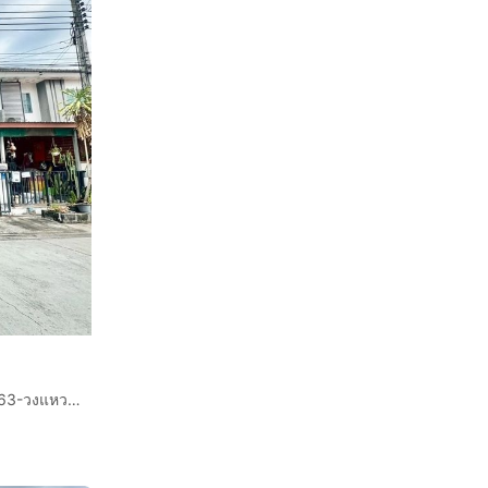
ทาวน์เฮ้าส์ 2 ชั้น 17.4 ตร.ว. หมู่บ้านพฤกษา84-2 เพชรเกษม 63-วงแหวนฯ ซอยเพชรเกษม63 ถนนกาญจนาภิเษก ถนนเพชรเกษม เขตบางแค กรุงเทพมหานคร