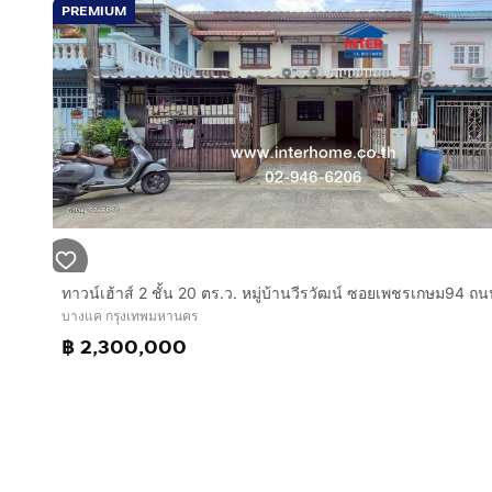
PREMIUM
ติดถนนเพชรเกษม
ถนนพุทธมณฑลสาย 4
ถนนพุทธสาคร
ถนนบางบอน
บริษัท อินเตอร์โฮม เรียลตี้ เอสเตท จำกัด
Interhome Realty Estate
www.interhome.co.th
โทร.
กดเพื่อดูเบอร์โทร xxxxxx206
https://www.interhome.co.th/propertydetail.php?p
บางแค กรุงเทพมหานคร
฿ 2,300,000