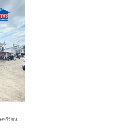
ทาวน์เฮ้าส์ 2 ชั้น 29.4 ตร.ว. หมู่บ้านพฤกษาวิลล์85 เลียบคลองทวีวัฒนา ถนนเพชรเกษม ถนนทวีวัฒนา ถนนพุทธมณฑลสาย3 เขตบางแค กรุงเทพมหานคร