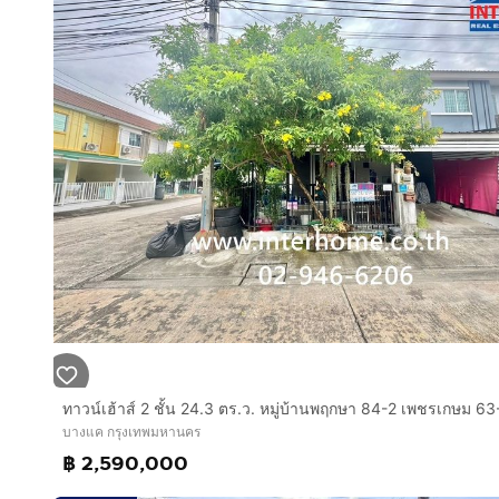
การตกแต่ง :
ขายบ้านตามสภาพ
มี 1 นอน 1 น้ำ แยกห้องครัว และห้องนอน เป็นสัดส่วน
ปูพื้นลามิเนต ห้องสวยสภาพดี
ทำเลดีสถานที่ใกล้เคียง :
ใกล้โรงพยาบาลมหาชัย2
เวทีมวยสยามอ้อมน้อย
สนามหลวง2
ดูโฮมเพชรเกาษม
แม็คโคร อ้อมน้อย
บิ๊กซีอ้อมใหญ่
โรงพยาบาลสมุทรสาคร
มหาวิทยาลัยธนบุรี
มหาวิทยาลัยศิลปากร นครปฐม
มหาวิทยาลัยเอเชียอาคเนย์
มหาวิทยาลัยมหิดล
บางแค กรุงเทพมหานคร
฿ 2,590,000
การเดินทางสะดวก :