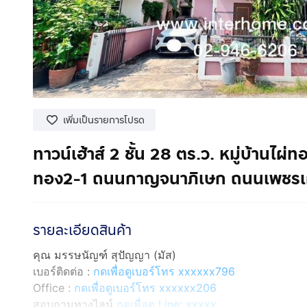
เพิ่มเป็นรายการโปรด
ทาวน์เฮ้าส์ 2 ชั้น 28 ตร.ว. หมู่บ้านไ
ทอง2-1 ถนนกาญจนาภิเษก ถนนเพชรเ
รายละเอียดสินค้า
คุณ มรรษนัญฑ์ สุปัญญา (มัส)
เบอร์ติดต่อ :
กดเพื่อดูเบอร์โทร xxxxxx796
Office :
กดเพื่อดูเบอร์โทร xxxxxx206
สอบถามทางไลน์
กดเพื่อดู Line: xxxxx