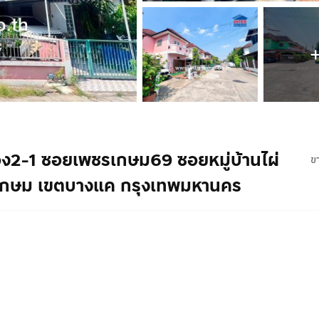
ผ่ทอง2-1 ซอยเพชรเกษม69 ซอยหมู่บ้านไผ่
ข
กษม เขตบางแค กรุงเทพมหานคร