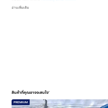
Line ID: @interhome
อ่านเพิ่มเติม
รหัสอสังหาริมทรัพย์ : 66700
ขนาด 28 ตร.ว.
ที่ตั้ง : หมู่บ้านไผ่ทอง2/1 ถ.กาญจนาภิเษก เขตบางแค กร
รายละเอียด
ใกล้โรงพยาบาลมหาชัย2 เวทีมวยสยามอ้อมน้อย สนามหล
หมู่บ้านไผ่ทอง2/1 ขายทาวน์เฮ้าส์ 2 ชั้น
ขายทาวน์เฮ้าส์ 2 ชั้น ซอยเพชรเกษม69 ซอยหมู่บ้านไ
กรุงเทพมหานคร
สูง 2 ชั้น 3 นอน 2 น้ำ 1 ครัว
สินค้าที่คุณอาจจะสนใจ'
มีที่จอดรถ 1 คัน แอร์ 1 ตัว
PREMIUM