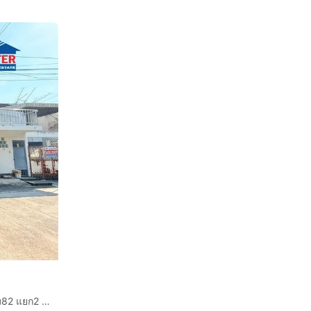
ทาวน์เฮ้าส์ 2 ชั้น 20 ตร.ว. หมู่บ้านศุภวรรณ 1 ซอยเพชรเกษม82 แยก2 ถนนเพชรเกษม ถนนกาญจนาภิเษก เขตภาษีเจริญ กรุงเทพมหานคร