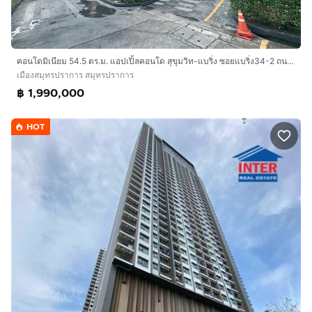
ตัดผ่านซอยวัดด่านไปสำโรง ถนนสุขุมวิท ถนนด่านสำโรง
ใกล้รถไฟฟ้า สถานีแบริ่ง
รถไฟฟ้า YL22 ทิพวัล
รถไฟฟ้า YL23 สำโรง
คอนโดมิเนียม 54.5 ตร.ม. แอปเปิ้ลคอนโด สุขุมวิท-แบริ่ง ซอยแบริ่ง34-2 ถนนศรีนครินทร์ ถนนแบริ่ง34-2 เมืองสมุทรปราการ สมุทรปราการ
รถไฟฟ้า BTS สำโรง
เมืองสมุทรปราการ สมุทรปราการ
฿ 1,990,000
บริษัท อินเตอร์โฮม เรียลตี้ เอสเตท จำกัด
Interhome Realty Estate
HOT
www.interhome.co.th
โทร.
กดเพื่อดูเบอร์โทร xxxxxx206
https://www.interhome.co.th/propertydetail.php?
propcode=66782