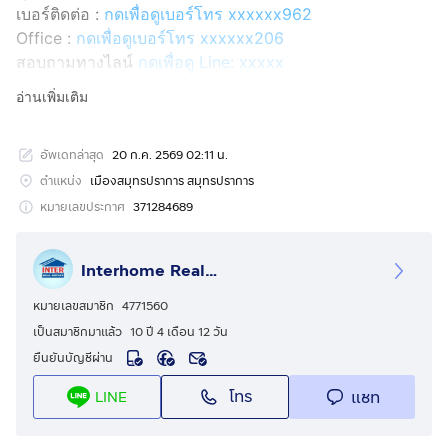
เบอร์ติดต่อ :
กดเพื่อดูเบอร์โทร xxxxxx962
Office :
กดเพื่อดูเบอร์โทร xxxxxx206
สอบถามทางไลน์
กดเพื่อดู Line: xxxxx
Line ID: @interhome
อ่านเพิ่มเติม
รหัสอสังหาริมทรัพย์ : 66782
อัพเดทล่าสุด
20 ก.ค. 2569 02:11 น.
ขนาด 31 ตร.ม.
ตำแหน่ง
เมืองสมุทรปราการ สมุทรปราการ
ที่ตั้ง : กัญญาเฮ้าส์ แมนชั่น1 ถ.สุขุมวิท เมืองสมุทรปราการ
หมายเลขประกาศ
371284689
สมุทรปราการ
Interhome Realty Estate
รายละเอียด
ใกล้วัดด่าน ไบเทคบางนา เซ็นทรัลบางนา แม็คโคร บิ๊กซี เทส
หมายเลขสมาชิก
4771560
โก้โลตัสเอ็กซ์เพรส
เป็นสมาชิกมาแล้ว
10 ปี 4 เดือน 12 วัน
ยืนยันบัญชีผ่าน
กัญญาเฮ้าส์ แมนชั่น 1 (Kanya House Mansion 1) ขาย
โทร
แชท
LINE
คอนโดมิเนียม
ขายคอนโดมิเนียม ซอยแบริ่ง34 ซอยสุขุมวิท113 ถนน