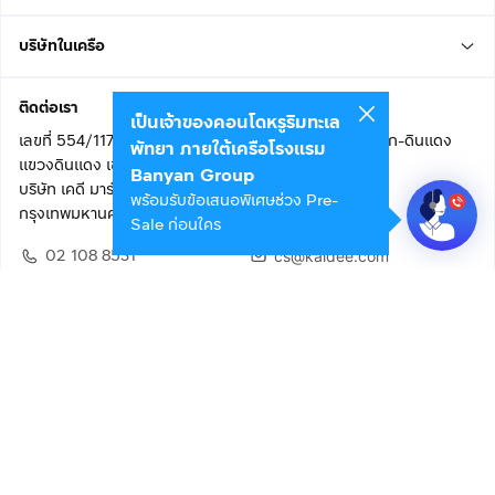
บริษัทในเครือ
ติดต่อเรา
เป็นเจ้าของคอนโดหรูริมทะเล
เลขที่ 554/117 อาคารสกายไนน์ เซ็นเตอร์ ชั้น 22 ถนนอโศก-ดินแดง
พัทยา ภายใต้เครือโรงแรม
แขวงดินแดง เขตดินแดง
Banyan Group
บริษัท เคดี มาร์เก็ตเพลส จำกัด (สำนักงานใหญ่)
พร้อมรับข้อเสนอพิเศษช่วง Pre-
กรุงเทพมหานคร 10400
Sale ก่อนใคร
02 108 8531
cs@kaidee.com
ติดตามเรา
เพื่อประสบการณ์ใช้งานที่ดีขึ้น