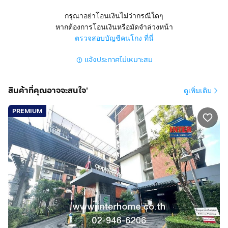
สุขุมวิท ถนนด่านสำโรง ตำบลสำโรงเหนือ อำเภอเมือง
กรุณาอย่าโอนเงินไม่ว่ากรณีใดๆ
สมุทรปราการ จังหวัดสมุทรปราการ
หากต้องการโอนเงินหรือมัดจำล่วงหน้า
ตรวจสอบบัญชีคนโกง ที่นี่
สูง 6 ชั้น 1 นอน 1 น้ำ 1 ครัว อยู่ชั้น 2
แจ้งประกาศไม่เหมาะสม
การตกแต่ง
คอนโดติดถนน อยู่ชั้น 2 ห้องมุม ขายถูกมาก
สินค้าที่คุณอาจจะสนใจ'
ดูเพิ่มเติม
หน้ากว้าง 4 เมตร ลึก 9.5 เมตร โดยประมาณ
PREMIUM
ทำเลดีสถานที่ใกล้เคียง :
ใกล้วัดด่าน ไบเทคบางนา เซ็นทรัลบางนา แม็คโคร บิ๊กซี เทส
โก้โลตัสเอ็กซ์เพรส ด่านสำโรง ซีเจซูเปอร์มาร์เก็ต วัดด่าน
สำโรง รร.อนุบาลเทพารักษ์ รร.สิริวุฒิวิทยา รร.มหาภาพ
กระจาดทองอุปถัมภ์ รพ.สำโรงการแพทย์ รพ.มนารมย์ บิ๊กซี
สำโรง อิมพีเรียลเวิลด์ สำโรง
การเดินทางสะดวก :
เข้าออกทางถนนซอยสุขุมวิท 107 และสุขุมวิท113