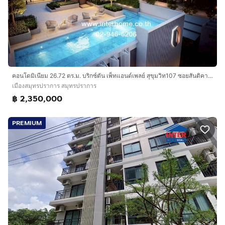
คอนโดมิเนียม 26.72 ตร.ม. บริกซ์ตัน เพ็ทแอนด์เพลย์ สุขุมวิท107 ซอยสันติคาม (ซอยแบริ่ง4) ถนนสุสขุมวิท ถนนสุขุมวิท107 เมืองสมุทรปราการ
เมืองสมุทรปราการ สมุทรปราการ
฿ 2,350,000
PREMIUM