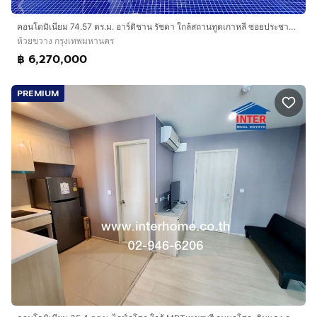
คอนโดมิเนียม 74.57 ตร.ม. อาร์ติชาน รัชดา ใกล้สถานทูตเกาหลี ซอยประชาอุทิศ24 ถนนประชาอุทิศ ถนนรัชดาภิเษก เขตห้วยขวาง กรุงเทพมหานคร
ห้วยขวาง กรุงเทพมหานคร
฿ 6,270,000
PREMIUM