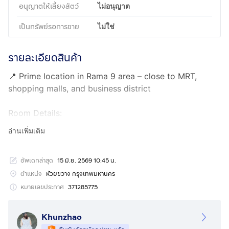
อนุญาตให้เลี้ยงสัตว์
ไม่อนุญาต
เป็นทรัพย์รอการขาย
ไม่ใช่
รายละเอียดสินค้า
📍 Prime location in Rama 9 area – close to MRT,
shopping malls, and business district
Room Details:
• 10th floor
อ่านเพิ่มเติม
• Single building
• 1 Bedroom, 1 Bathroom
อัพเดทล่าสุด
15 มิ.ย. 2569 10:45 น.
• Fully furnished with electrical appliances
• Ready to move in
ตำแหน่ง
ห้วยขวาง กรุงเทพมหานคร
หมายเลขประกาศ
371285775
Facilities:
• Swimming pool
Khunzhao
• Fitness center