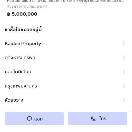
คอนโดมิเนียม 35.4 ตร.ม. ไลฟ์อโศก ใกล้ MRTเพชรบุรี ถนนอโศก-ดินแดง ถนนกำแพงเพชร7 เขตห้วยขวาง กรุงเทพมหานคร
ห้วยขวาง กรุงเทพมหานคร
฿ 5,000,000
หาซื้อในหมวดหมู่นี้
Kaidee Property
อสังหาริมทรัพย์
คอนโดมิเนียม
กรุงเทพมหานคร
ห้วยขวาง
โทร
แชท