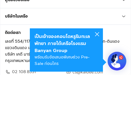
บริษัทในเครือ
ติดต่อเรา
เป็นเจ้าของคอนโดหรูริมทะเล
เลขที่ 554/117 อาคารสกายไนน์ เซ็นเตอร์ ชั้น 22 ถนนอโศก-ดินแดง
พัทยา ภายใต้เครือโรงแรม
แขวงดินแดง เขตดินแดง
Banyan Group
บริษัท เคดี มาร์เก็ตเพลส จำกัด (สำนักงานใหญ่)
พร้อมรับข้อเสนอพิเศษช่วง Pre-
กรุงเทพมหานคร 10400
Sale ก่อนใคร
02 108 8531
cs@kaidee.com
ติดตามเรา
เพื่อประสบการณ์ใช้งานที่ดีขึ้น