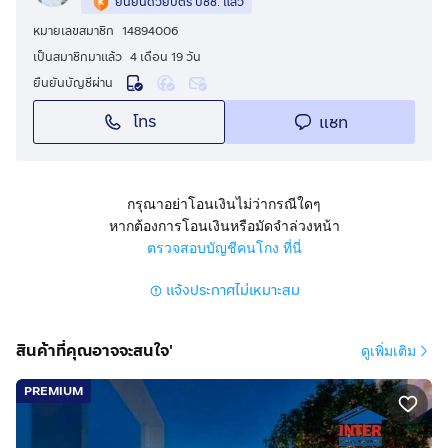
ยืนยันด้วยบัตร ปชช. แล้ว
• Co-working space
หมายเลขสมาชิก
14894006
• Garden & relaxation areas
เป็นสมาชิกมาแล้ว
4 เดือน 19 วัน
• 24-hour security
ยืนยันบัญชีผ่าน
• Parking
โทร
แชท
💰 Rent: 30,000 THB/month
📄 1-year contract
📲 For more information or to schedule a viewing:
กรุณาอย่าโอนเงินไม่ว่ากรณีใดๆ
หากต้องการโอนเงินหรือมัดจำล่วงหน้า
Chat / Line / Call:
กดเพื่อดูเบอร์โทร xxxxxx315
ตรวจสอบบัญชีคนโกง ที่นี่
แจ้งประกาศไม่เหมาะสม
สินค้าที่คุณอาจจะสนใจ'
ดูเพิ่มเติม
PREMIUM