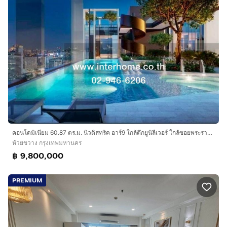
คอนโดมิเนียม 60.87 ตร.ม. นิวดิสทริค อาร์9 ใกล้ตึกยูนิลีเวอร์ ใกล้ซอยพระราม9 ซอย5 ถนนพระราม9 ถนนรัชดาภิเษก เขตห้วยขวาง กรุงเทพมหานคร
ห้วยขวาง กรุงเทพมหานคร
฿ 9,800,000
PREMIUM