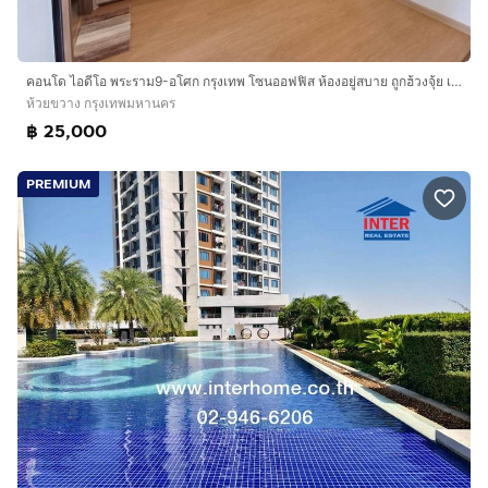
คอนโด ไอดีโอ พระราม9-อโศก กรุงเทพ โซนออฟฟิส ห้องอยู่สบาย ถูกฮ้วงจุ้ย เดืนทางสะดวก
ห้วยขวาง กรุงเทพมหานคร
฿ 25,000
PREMIUM