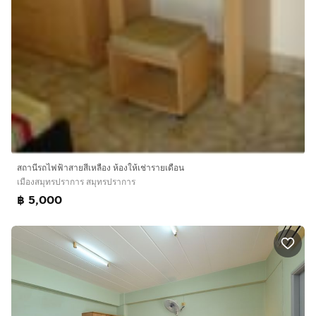
📞 ติดต่อทางโทรศัพท์!
คุณสมเจตน์
📱 091 - 498 - 9955
⏰ 09:00 – 19:00 น. (ทุกวัน)
🔍 คำค้นหา
สถานีรถไฟฟ้าสายสีเหลือง ห้องให้เช่ารายเดือน
เมืองสมุทรปราการ สมุทรปราการ
ห้องเช่าศรีนครินทร์ ราคาถูก, หอพักใกล้ Big C ศรีนครินทร์,
฿ 5,000
ห้องเช่าใกล้ Makro, ห้องเช่าใกล้รถไฟฟ้าสายสีเหลือง, ห้อง
เช่าศรีแบริ่ง ลาซาล
อพาร์ทเม้นท์ ใกล้ฉัน สำโรงเหนือ เมืองสมุทรปราการ
บางพลี บางแก้ว
Premier Place Srinakarin โรงพยาบาลศิครินทร์ ฟู้ดแลนด์
ศรีนครินทร์
JAS URBAN Srinakarin THE CONNEXT MALL - เดอะ