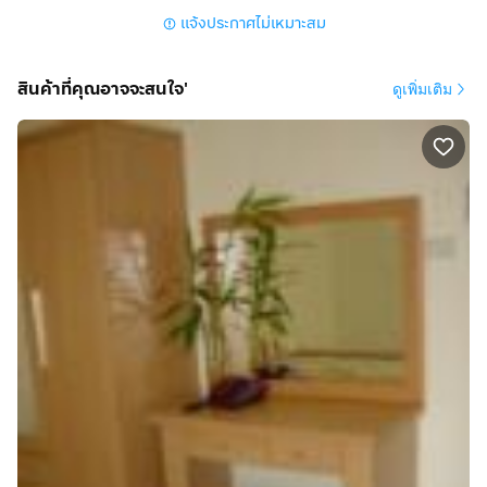
แจ้งประกาศไม่เหมาะสม
🚀 สิ่งอำนวยความสะดวกครบ จบในที่เดียว
สินค้าที่คุณอาจจะสนใจ'
ดูเพิ่มเติม
📶 ฟรี WiFi
📺 เคเบิ้ลทีวี
🚗 ที่จอดรถ
🔒 กล้อง CCTV + รปภ. ปลอดภัย
🛒 มินิมาร์ท
🧺 เครื่องซักผ้าหยอดเหรียญ
💧 ตู้น้ำหยอดเหรียญ
📍 จุดเด่นที่หาไม่ได้ในราคานี้
🔥 ทำเลโคตรดี ติดห้าง
🔥 ใกล้รถไฟฟ้า เดินทางง่าย
🔥 ของกินเพียบ ไม่ต้องเข้าซอยลึก
🔥 ราคานี้ในย่านนี้ “หายากมาก”