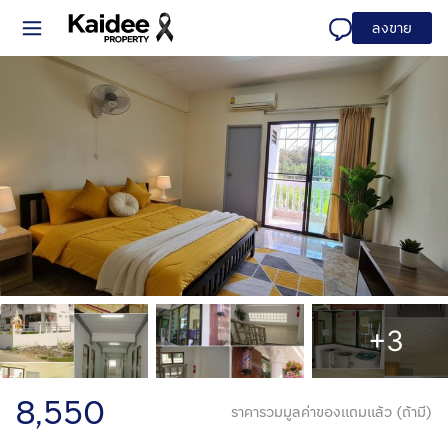
ลงขาย
+3
8,550
ราคารวมมูลค่าของแถมแล้ว (ถ้ามี)