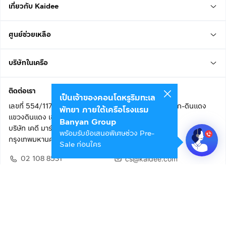
เกี่ยวกับ Kaidee
ศูนย์ช่วยเหลือ
บริษัทในเครือ
ติดต่อเรา
เป็นเจ้าของคอนโดหรูริมทะเล
เลขที่ 554/117 อาคารสกายไนน์ เซ็นเตอร์ ชั้น 22 ถนนอโศก-ดินแดง
พัทยา ภายใต้เครือโรงแรม
แขวงดินแดง เขตดินแดง
Banyan Group
บริษัท เคดี มาร์เก็ตเพลส จำกัด (สำนักงานใหญ่)
พร้อมรับข้อเสนอพิเศษช่วง Pre-
กรุงเทพมหานคร 10400
Sale ก่อนใคร
02 108 8531
cs@kaidee.com
ติดตามเรา