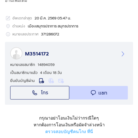
อ่านเพิ่มเติม
🚆 ใกล้รถไฟฟ้าสายสีเหลือง (ศรีลาซาล – ศรีแบริ่ง)
🛍️ เดินข้ามถนนถึง Big C / Makro ได้เลย!
อัพเดทล่าสุด
20 มี.ค. 2569 05:47 น.
ตำแหน่ง
เมืองสมุทรปราการ สมุทรปราการ
หมายเลขประกาศ
371286072
🌀 ห้องพัดลม + เฟอร์ 👉 2,800 บาท/เดือน
M3514172
❄️ ห้องแอร์ + เฟอร์ 👉 3,200 บาท/เดือน
หมายเลขสมาชิก
14894059
👉 สามารถเข้าพักอยู่ได้ 2 คน
เป็นสมาชิกมาแล้ว
4 เดือน 18 วัน
👉 ค่าน้ำค่าไฟ จ่ายตามจริง ไม่บวกเพิ่ม
ยืนยันบัญชีผ่าน
โทร
แชท
🛏️ อยู่สบาย พร้อมเข้าอยู่ทันที
✔ เตียง 5 ฟุต + ที่นอน
✔ ตู้เสื้อผ้า / โต๊ะเครื่องแป้ง
กรุณาอย่าโอนเงินไม่ว่ากรณีใดๆ
✔ ชั้นวางทีวี / ผ้าม่าน
หากต้องการโอนเงินหรือมัดจำล่วงหน้า
ตรวจสอบบัญชีคนโกง ที่นี่
หิ้วกระเป๋าเข้าอยู่ได้เลย!