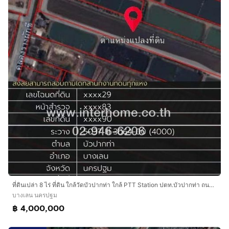
ที่ดินเปล่า 8 ไร่ ที่ดิน ใกล้วัดบัวปากท่า ใกล้ PTT Station ปตท.บัวปากท่า ถนนหมายเลข3422 บางเลน นครปฐม
บางเลน นครปฐม
฿ 4,000,000