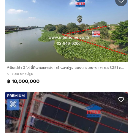
ที่ดินเปล่า 3 ไร่ ที่ดิน ซอยเทศบาล1 นครปฐม ถนนบางเลน-บางหลวง3351 ถนนมาลัยแมน บางเลน นครปฐม
บางเลน นครปฐม
฿ 18,000,000
PREMIUM