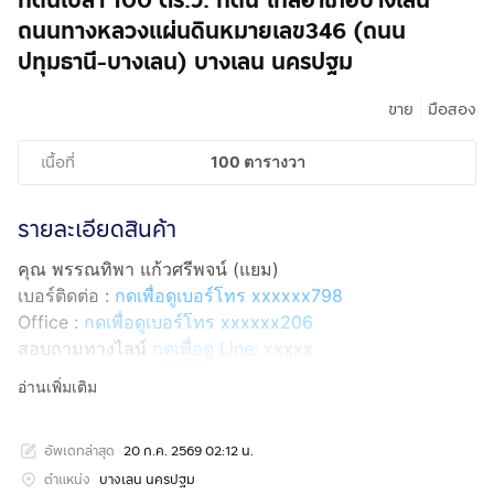
ที่ดินเปล่า 100 ตร.ว. ที่ดิน ใกล้อำเภอบางเลน
ถนนทางหลวงแผ่นดินหมายเลข346 (ถนน
ปทุมธานี-บางเลน) บางเลน นครปฐม
|
ขาย
มือสอง
เนื้อที่
100 ตารางวา
รายละเอียดสินค้า
คุณ พรรณทิพา แก้วศรีพจน์ (แยม)
เบอร์ติดต่อ :
กดเพื่อดูเบอร์โทร xxxxxx798
Office :
กดเพื่อดูเบอร์โทร xxxxxx206
สอบถามทางไลน์
กดเพื่อดู Line: xxxxx
Line ID: @interhome
อ่านเพิ่มเติม
รหัสอสังหาริมทรัพย์ : 66808
อัพเดทล่าสุด
20 ก.ค. 2569 02:12 น.
ขนาด 100 ตร.ว.
ตำแหน่ง
บางเลน นครปฐม