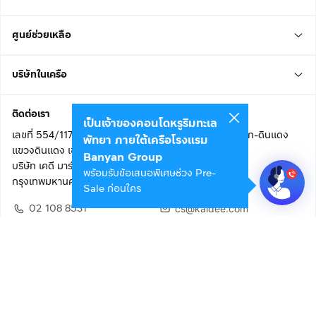
ศูนย์ช่วยเหลือ
บริษัทในเครือ
ติดต่อเรา
เป็นเจ้าของคอนโดหรูริมทะเล
เลขที่ 554/117 อาคารสกายไนน์ เซ็นเตอร์ ชั้น 22 ถนนอโศก-ดินแดง
พัทยา ภายใต้เครือโรงแรม
แขวงดินแดง เขตดินแดง
Banyan Group
บริษัท เคดี มาร์เก็ตเพลส จำกัด (สำนักงานใหญ่)
พร้อมรับข้อเสนอพิเศษช่วง Pre-
กรุงเทพมหานคร 10400
Sale ก่อนใคร
02 108 8531
cs@kaidee.com
ติดตามเรา
เพื่อประสบการณ์ใช้งานที่ดีขึ้น