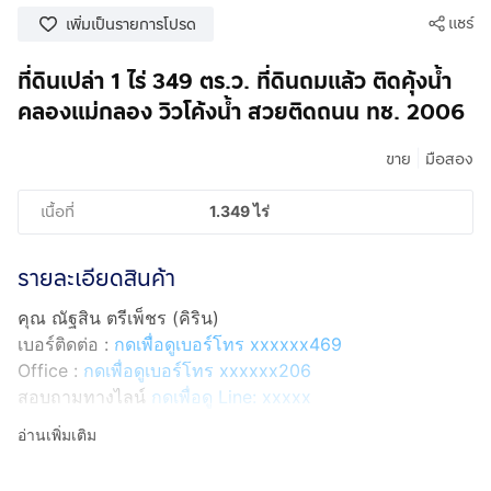
แชร์
เพิ่มเป็นรายการโปรด
ที่ดินเปล่า 1 ไร่ 349 ตร.ว. ที่ดินถมแล้ว ติดคุ้งน้ำ
คลองแม่กลอง วิวโค้งน้ำ สวยติดถนน ทช. 2006
|
ขาย
มือสอง
เนื้อที่
1.349 ไร่
รายละเอียดสินค้า
คุณ ณัฐสิน ตรีเพ็ชร (คิริน)
เบอร์ติดต่อ :
กดเพื่อดูเบอร์โทร xxxxxx469
Office :
กดเพื่อดูเบอร์โทร xxxxxx206
สอบถามทางไลน์
กดเพื่อดู Line: xxxxx
Line ID: @interhome
อ่านเพิ่มเติม
รหัสอสังหาริมทรัพย์ : 66827