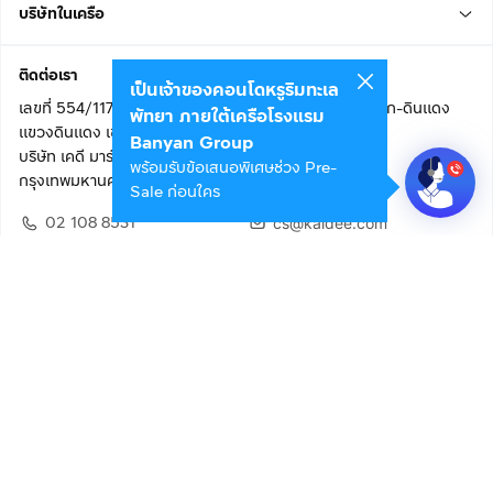
บริษัทในเครือ
ติดต่อเรา
เป็นเจ้าของคอนโดหรูริมทะเล
เลขที่ 554/117 อาคารสกายไนน์ เซ็นเตอร์ ชั้น 22 ถนนอโศก-ดินแดง
พัทยา ภายใต้เครือโรงแรม
แขวงดินแดง เขตดินแดง
Banyan Group
บริษัท เคดี มาร์เก็ตเพลส จำกัด (สำนักงานใหญ่)
พร้อมรับข้อเสนอพิเศษช่วง Pre-
กรุงเทพมหานคร 10400
Sale ก่อนใคร
02 108 8531
cs@kaidee.com
ติดตามเรา
เพื่อประสบการณ์ใช้งานที่ดีขึ้น