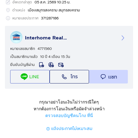
อัพเดทล่าสุด
05 ส.ค. 2569 10:25 น.
ขนาด 1 ไร่349 ตร.ว.
ตำแหน่ง
เมืองสมุทรสงคราม สมุทรสงคราม
ที่ตั้ง : ที่ดินถมแล้ว ใกล้ตลาดน้ำท่าคา สมุทรสงคราม
หมายเลขประกาศ
371287186
ถ.พระราม2 เมืองสมุทรสงคราม สมุทรสงคราม
Interhome Realty Estate
รายละเอียด
ใกล้ตลาดน้ำอัมพวา ที่ว่าการอำเภอเมืองสมุทรสงคราม
หมายเลขสมาชิก
4771560
เป็นสมาชิกมาแล้ว
10 ปี 4 เดือน 15 วัน
ขายที่ดินเปล่าถมเเล้ว ขายที่ดินติดคุ้งน้ำ คลองแม่กลอง วิว
ยืนยันบัญชีผ่าน
โค้งน้ำ สวย ติดถนน ทช. 2006 ถนนพระราม2 ตำบลนาง
โทร
แชท
LINE
ตะเคียน อำเภอเมืองสมุทรสงคราม จังหวัดสมุทรสงคราม
ที่ดินเปล่าถมแล้ว เนื้อที่ 1 ไร่ 3 งาน 49 ตร.ว.
หน้ากว้างติดคุ้งน้ำ ~ 90 ม. x ลึก ~ 40 ม. โดยประมาณ
กรุณาอย่าโอนเงินไม่ว่ากรณีใดๆ
ทางเข้า-ออกแปลงที่ดินกว้าง ~ 7 เมตร (ติดถนนทางหลวง
หากต้องการโอนเงินหรือมัดจำล่วงหน้า
ชนบทสมุทรสงคราม 2006)
ตรวจสอบบัญชีคนโกง ที่นี่
ทิศตะวันออก และ ทิศใต้ ติดคุ้งน้ำ คลองแม่กลอง วิวโค้งน้ำ
แจ้งประกาศไม่เหมาะสม
สวย บรรยากาศดี
มีเขื่อนซีเมนต์กั้นน้ำเป็นแนวยาวตลอดตลิ่ง (น้ำไม่เคยท่วม)