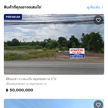
มีระบบประปา / ระบบไฟฟ้า โดย กปภ. กฟภ.
สินค้าที่คุณอาจจะสนใจ'
ดูเพิ่มเติม
*** เหมาะทำบ้านพักตากอากาศ / รีสอร์ท / โครงการจัดสรร
***
PREMIUM
ทำเลดีสถานที่ใกล้เคียง :
ตลาดน้ำท่าคา 6 กม.
ตลาดน้ำอัมพวา 15 กม.
ที่ว่าการอำเภอเมืองสมุทรสงคราม 12 กม.
การเดินทางสะดวก :
จาก กรุงเทพฯ ถนนพระราม 2 ถึง แปลงที่ดิน ระยะทาง
ประมาณ 50 กม.
ติดถนนทางหลวงชนบท ทช. 2006
ที่ดินเปล่า บางจะเกร็ง สมุทรสงคราม 5 ไร่
เมืองสมุทรสงคราม สมุทรสงคราม
บริษัท อินเตอร์โฮม เรียลตี้ เอสเตท จำกัด
฿ 50,000,000
Interhome Realty Estate
www.interhome.co.th
โทร.
กดเพื่อดูเบอร์โทร xxxxxx206