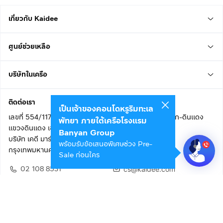
เกี่ยวกับ Kaidee
ศูนย์ช่วยเหลือ
บริษัทในเครือ
ติดต่อเรา
เป็นเจ้าของคอนโดหรูริมทะเล
เลขที่ 554/117 อาคารสกายไนน์ เซ็นเตอร์ ชั้น 22 ถนนอโศก-ดินแดง
พัทยา ภายใต้เครือโรงแรม
แขวงดินแดง เขตดินแดง
Banyan Group
บริษัท เคดี มาร์เก็ตเพลส จำกัด (สำนักงานใหญ่)
พร้อมรับข้อเสนอพิเศษช่วง Pre-
กรุงเทพมหานคร 10400
Sale ก่อนใคร
02 108 8531
cs@kaidee.com
ติดตามเรา