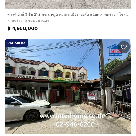
ถนนรัชดาภิเษก
ถนนเกษตรนวมินทร์
ทาวน์เฮ้าส์ 3 ชั้น 21.8 ตร.ว. หมู่บ้านกลางเมือง เออร์บาเนี่ยน ลาดพร้าว - โชคชัย4 ซอยลาดพร้าววังหิน55 ถนนลาดพร้าว-วังหิน เขตลาดพร้าว กรุงเทพ
ลาดพร้าว กรุงเทพมหานคร
บริษัท อินเตอร์โฮม เรียลตี้ เอสเตท จำกัด
฿ 4,950,000
Interhome Realty Estate
www.interhome.co.th
PREMIUM
โทร.
กดเพื่อดูเบอร์โทร xxxxxx206
https://www.interhome.co.th/propertydetail.php?
propcode=66874