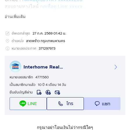
สอบถามทางไลน์
กดเพื่อดู Line: xxxxx
Line ID: @interhome
อ่านเพิ่มเติม
รหัสอสังหาริมทรัพย์ : 66874
อัพเดทล่าสุด
27 ก.ค. 2569 01:42 น.
ขนาด 17 ตร.ว.
ตำแหน่ง
ลาดพร้าว กรุงเทพมหานคร
ที่ตั้ง : ทาวน์เฮ้าส์ ซอยลาดพร้าววังหิน20 ถ.ลาดพร้าว เขต
หมายเลขประกาศ
371297973
ลาดพร้าว กรุงเทพมหานคร
Interhome Realty Estate
รายละเอียด
ใกล้รถไฟฟ้าสายสีเหลือง สถานีโชคชัยสี่ โรงพยาบาลเปาโล
หมายเลขสมาชิก
4771560
โชคชัย4 โลตัสวังหิน
เป็นสมาชิกมาแล้ว
10 ปี 4 เดือน 14 วัน
ยืนยันบัญชีผ่าน
ขายทาวน์เฮ้าส์ 2 ชั้น ซอยลาดพร้าววังหิน20 ถนนลาดพร้าว
โทร
แชท
LINE
ถนนรัชดาภิเษก แขวงลาดพร้าว เขตลาดพร้าว
กรุงเทพมหานคร
สูง 2 ชั้น 2 นอน 2 น้ำ 1 ครัว
กรุณาอย่าโอนเงินไม่ว่ากรณีใดๆ