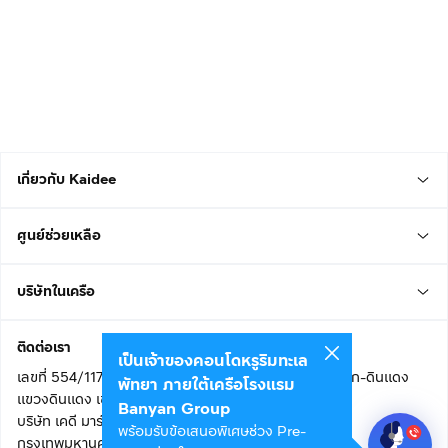
เกี่ยวกับ Kaidee
ศูนย์ช่วยเหลือ
บริษัทในเครือ
ติดต่อเรา
เป็นเจ้าของคอนโดหรูริมทะเล
เลขที่ 554/117 อาคารสกายไนน์ เซ็นเตอร์ ชั้น 22 ถนนอโศก-ดินแดง
พัทยา ภายใต้เครือโรงแรม
แขวงดินแดง เขตดินแดง
Banyan Group
บริษัท เคดี มาร์เก็ตเพลส จำกัด (สำนักงานใหญ่)
พร้อมรับข้อเสนอพิเศษช่วง Pre-
กรุงเทพมหานคร 10400