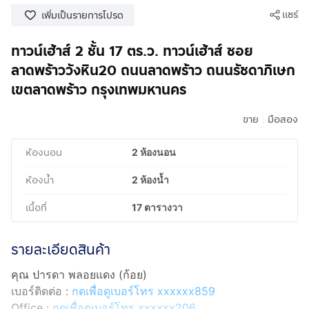
แชร์
เพิ่มเป็นรายการโปรด
ทาวน์เฮ้าส์ 2 ชั้น 17 ตร.ว. ทาวน์เฮ้าส์ ซอย
ลาดพร้าววังหิน20 ถนนลาดพร้าว ถนนรัชดาภิเษก
เขตลาดพร้าว กรุงเทพมหานคร
|
ขาย
มือสอง
ห้องนอน
2 ห้องนอน
ห้องน้ำ
2 ห้องน้ำ
เนื้อที่
17 ตารางวา
รายละเอียดสินค้า
คุณ ปารดา พลอยแดง (ก้อย)
เบอร์ติดต่อ :
กดเพื่อดูเบอร์โทร xxxxxx859
Office :
กดเพื่อดูเบอร์โทร xxxxxx206