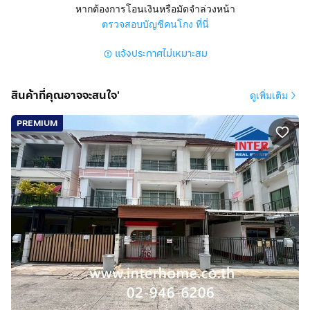
มีที่จอดรถ 1 คัน แอร์ 3 ตัว
หากต้องการโอนเงินหรือมัดจำล่วงหน้า
ตรวจสอบบัญชีคนโกง ที่นี่
การตกแต่ง :
แจ้งประกาศไม่เหมาะสม
ทาวน์เฮาส์ 2 ชั้น เนื้อที่ 17 ตรว. ซอยลาดพร้าววังหิน 20 มี 2
นอน 2 น้ำ 1 จอด 3 แอร์
บ้านตกแต่งสวย แบ่งเป็นสัดส่วน พร้อมเคาน์เตอร์ครัว สภาพดี
สินค้าที่คุณอาจจะสนใจ'
ดูเพิ่มเติม
โครงการเงียบสงบ ทำเลดี
PREMIUM
ทำเลดีสถานที่ใกล้เคียง :
รถไฟฟ้าสายสีเหลือง สถานีโชคชัยสี่
โรงพยาบาลเปาโล โชคชัย4
โลตัสวังหิน
มหาลัยเกษตรศาสตร์
ตลาดโชคชัยสี่
ศาลอาญารัชดา
การเดินทางสะดวก :
ถนนลาดพร้าว
ถนนลาดพร้าววังหิน