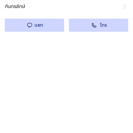
กันทรลักษ์
โทร
แชท