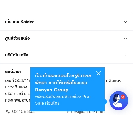
เกี่ยวกับ Kaidee
ศูนย์ช่วยเหลือ
บริษัทในเครือ
ติดต่อเรา
เป็นเจ้าของคอนโดหรูริมทะเล
เลขที่ 554/117 อาคารสกายไนน์ เซ็นเตอร์ ชั้น 22 ถนนอโศก-ดินแดง
พัทยา ภายใต้เครือโรงแรม
แขวงดินแดง เขตดินแดง
Banyan Group
บริษัท เคดี มาร์เก็ตเพลส จำกัด (สำนักงานใหญ่)
พร้อมรับข้อเสนอพิเศษช่วง Pre-
กรุงเทพมหานคร 10400
Sale ก่อนใคร
02 108 8531
cs@kaidee.com
ติดตามเรา