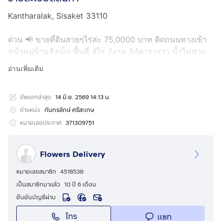
Kantharalak, Sisaket 33110
ด่วน 📢 ขายที่ดินสวยๆไร่ล่ะ 75,0000 บาท ติดถนนทางเข้า
หน้าหมู่บ้านสังเม็ก พื้นที่ 4ไร่ 2งาน 84ตารางวา น้ำไม่ท่วม
เจ้าของขายเอง มีถนนล้อมรอบเข้าออกสะดวกสบาย
อ่านเพิ่มเติม
บรรยากาศดี เงียบสงบสอบถามโทร
กดเพื่อดูเบอร์โทร
xxxxxx552
,
กดเพื่อดูเบอร์โทร xxxxxx177
line id:
อัพเดทล่าสุด
14 มิ.ย. 2569 14:13 น.
fullyfleur
ตำแหน่ง
กันทรลักษ์ ศรีสะเกษ
หมายเลขประกาศ
371309751
Flowers Delivery
หมายเลขสมาชิก
4518538
เป็นสมาชิกมาแล้ว
10 ปี 6 เดือน
ยืนยันบัญชีผ่าน
โทร
แชท