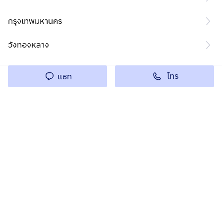
กรุงเทพมหานคร
วังทองหลาง
โทร
แชท