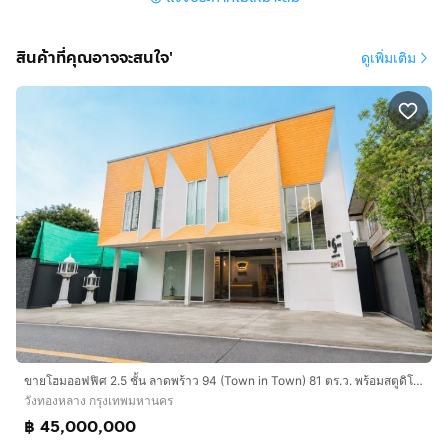
สูง 4 ชั้น 4 น้ำ มีบันไดหนีไฟ หลังมุม มีสระว่ายน้ำ
พื้นชั้นล่างปูกระเบื้องแกรนิตโต้ พื้นชั้นบนปูลามิเนตร โฮม
สินค้าที่คุณอาจจะสนใจ'
ดูเพิ่มเติม
ออฟฟิตพร้อมใช้งาน
แอร์ 4 ตัว ที่จอดรถ 3 คัน มีเหล็กดัด
จำนวนยูนิต 78 ยูนิต
สิ่งอำนวยความสะดวก :
ฟิตเนส
สระว่ายน้ำ
สวนสาธารณะ
คลับเฮาส์
เจ้าหน้าที่รักษาความปลอดภัย (รปภ)
ทำเลดี สถานที่ใกล้เคียง :
- KIS International School
- รร.นานาชาติเดอะรีเจ้นท์
ขายโฮมออฟฟิศ 2.5 ชั้น ลาดพร้าว 94 (Town in Town) 81 ตร.ว. พร้อมสตูดิโอ ใกล้ MRT สีเหลือง (ลด 10 ล้าน❗❗)
วังทองหลาง กรุงเทพมหานคร
- รร.สาธิตมหาวิทยาลัยรามคำแหง
฿ 45,000,000
- ร.ร.ฝรั่งเศษนานาชาติ กรุงเทพฯ