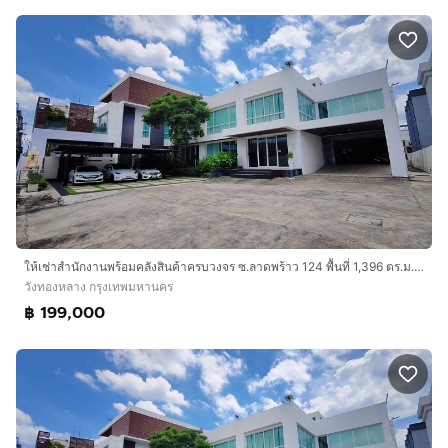
- ม.รามคำแหง
- โรบินสัน รัชดา
- อสพลานาด รัชดา
- The Mall รามคำแหง
- รพ.พระรามเก้า
- รพ.ปิยะเวท
- แซนด์เฮาส์ แหม่งจ๋าย
- สถานเอกอัครรัฐทูตสาธารณรัฐประชาธิปไตยประชาชน
ลาว
การเดินทางสะดวก :
ให้เช่าสำนักงานพร้อมคลังสินค้าครบวงจร ซ.ลาดพร้าว 124 พื้นที่ 1,396 ตร.ม. ที่จอดรถกว่า 40 คัน รถใหญ่เข้าได้
- รถไฟฟ้า MRT พระราม 9
วังทองหลาง กรุงเทพมหานคร
- รถไฟฟ้า MRT ศูนย์วัฒนธรรม
฿ 199,000
- รถไฟฟ้า MRT
- ถนนประชาอุทิศ
- ถนนประดิษฐมนูธรรม
บริษัท อินเตอร์โฮม เรียลตี้ เอสเตท จำกัด
Interhome Realty Estate