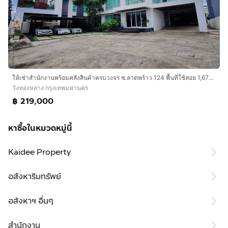
www.interhome.co.th
โทร.
กดเพื่อดูเบอร์โทร xxxxxx206
https://www.interhome.co.th/propertydetail.php?
propcode=67002
ให้เช่าสำนักงานพร้อมคลังสินค้าครบวงจร ซ.ลาดพร้าว 124 พื้นที่ใช้สอย 1,672ตร.ม. ไม่รวมที่จอดรถกว่า 40 คัน รถใหญ่เข้าได้
วังทองหลาง กรุงเทพมหานคร
฿ 219,000
หาซื้อในหมวดหมู่นี้
Kaidee Property
อสังหาริมทรัพย์
อสังหาฯ อื่นๆ
สำนักงาน