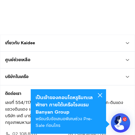
เกี่ยวกับ Kaidee
ศูนย์ช่วยเหลือ
บริษัทในเครือ
ติดต่อเรา
เป็นเจ้าของคอนโดหรูริมทะเล
เลขที่ 554/117 อาคารสกายไนน์ เซ็นเตอร์ ชั้น 22 ถนนอโศก-ดินแดง
พัทยา ภายใต้เครือโรงแรม
แขวงดินแดง เขตดินแดง
Banyan Group
บริษัท เคดี มาร์เก็ตเพลส จำกัด (สำนักงานใหญ่)
พร้อมรับข้อเสนอพิเศษช่วง Pre-
กรุงเทพมหานคร 10400
Sale ก่อนใคร
02 108 8531
cs@kaidee.com