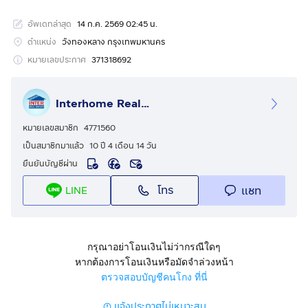
รหัสอสังหาริมทรัพย์ : 67002
อัพเดทล่าสุด
14 ก.ค. 2569 02:45 น.
ขนาด 60.8 ตร.ว.
ตำแหน่ง
วังทองหลาง กรุงเทพมหานคร
ที่ตั้ง : บีสแควร์ พระราม9-เหม่งจ๋าย ถ.ประชาอุทิศ เขต
หมายเลขประกาศ
371318692
วังทองหลาง กรุงเทพมหานคร
Interhome Realty Estate
รายละเอียด
ใกล้รถไฟฟ้า MRT พระราม 9, KIS International School,
หมายเลขสมาชิก
4771560
รร.นานาชาติเดอะรีเจ้นท์
เป็นสมาชิกมาแล้ว
10 ปี 4 เดือน 14 วัน
ยืนยันบัญชีผ่าน
บี สแควร์ พระราม 9-เหม่งจ๋าย ขายโฮมออฟฟิศ 4 ชั้น
โทร
แชท
LINE
ขายโฮมออฟฟิศ 4 ชั้น ซอยสหการประมูล ถนนประชาอุทิศ
ถนนประดิษฐมนูธรรม แขวงวังทองหลาง เขตวังทองหลาง
กรุงเทพมหานคร
กรุณาอย่าโอนเงินไม่ว่ากรณีใดๆ
หากต้องการโอนเงินหรือมัดจำล่วงหน้า
สูง 4 ชั้น 4 น้ำ มีที่จอดรถ 3 คัน แอร์ 4 ตัว เหล็กดัด ม่าน
ตรวจสอบบัญชีคนโกง ที่นี่
แจ้งประกาศไม่เหมาะสม
การตกแต่ง :