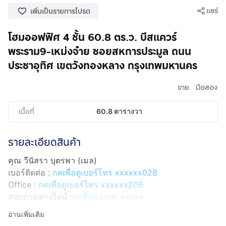
แชร์
เพิ่มเป็นรายการโปรด
โฮมออฟฟิศ 4 ชั้น 60.8 ตร.ว. บีสแควร์
พระราม9-เหม่งจ๋าย ซอยสหการประมูล ถนน
ประชาอุทิศ เขตวังทองหลาง กรุงเทพมหานคร
|
ขาย
มือสอง
เนื้อที่
60.8 ตารางวา
รายละเอียดสินค้า
คุณ วีนัสรา บุตรพา (เมล)
เบอร์ติดต่อ :
กดเพื่อดูเบอร์โทร xxxxxx028
Office :
กดเพื่อดูเบอร์โทร xxxxxx206
สอบถามทางไลน์
กดเพื่อดู Line: xxxxx
Line ID: @interhome
อ่านเพิ่มเติม