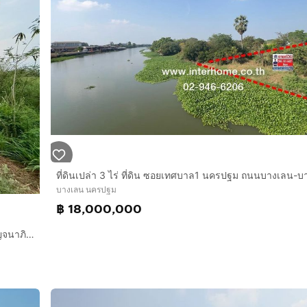
บางเลน นครปฐม
฿ 18,000,000
ที่ดินเปล่า 400 ตร.ว. ที่ดินเปล่า ใกล้วัดตรีพาราสีมาเขต ถนนกาญจนาภิเษก ถนนบางบัวทอง-สุพรรณบุรี บางเลน นครปฐม