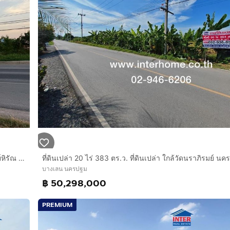
ที่ดินเปล่า 11 ไร่ 41.1 ตร.ว. ที่ดิน ตรงข้ามปั้มคาลเท็กซ์ สาขา ทิพย์หิรัณ ปิโตรเลียม ที่ดินถนนปทุมธานี-บางเลน บางเลน นครปฐม
บางเลน นครปฐม
฿ 50,298,000
PREMIUM