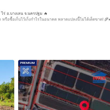
 ไร่ อ.บางเลน จ.นครปฐม 🔥
ือซื้อเก็บไว้เก็งกำไรในอนาคต พลาดแปลงนี้ไม่ได้เด็ดขาด! 🌾
าท เท่านั้น!!)
ง 2.2 ล้านบาท! คุ้มกว่านี้ไม่มีอีกแล้ว)
PREMIUM
มครบวงจร
พชรอำ)
นี้ไม่ได้มีมาบ่อยๆ ทักหรือโทรมาคุยกันก่อนได้เลย! 🏃‍♂️💨💸