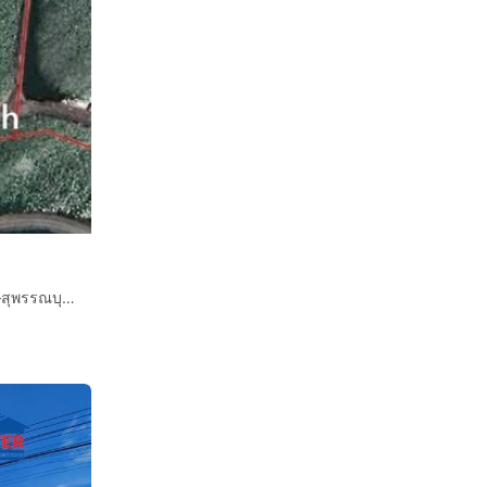
ที่ดินเปล่า 500 ตร.ว. ที่ดิน ใกล้วัดลาดหลวง ถนนบางบัวทอง–สุพรรณบุรี ถนนปทุมธานี-บางเลน บางเลน นครปฐม