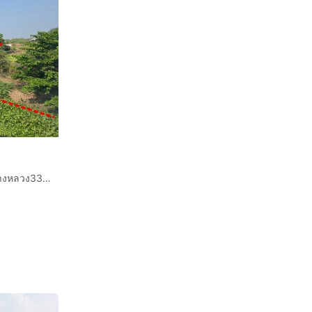
ที่ดินเปล่า 3 ไร่ ที่ดิน ซอยเทศบาล1 นครปฐม ถนนบางเลน-บางหลวง3351 ถนนมาลัยแมน บางเลน นครปฐม