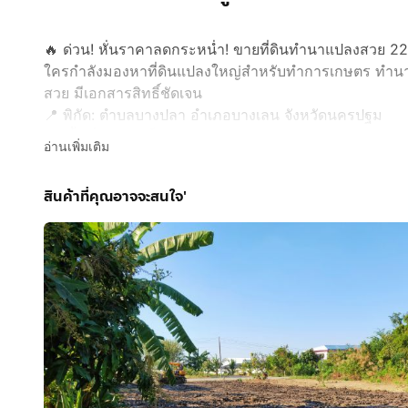
🔥 ด่วน! หั่นราคาลดกระหน่ำ! ขายที่ดินทำนาแปลงสวย 22
ใครกำลังมองหาที่ดินแปลงใหญ่สำหรับทำการเกษตร ทำนา หร
สวย มีเอกสารสิทธิ์ชัดเจน
📍 พิกัด: ตำบลบางปลา อำเภอบางเลน จังหวัดนครปฐม
📏 เนื้อที่: 22 ไร่เต็ม
อ่านเพิ่มเติม
💥 ราคาพิเศษ ลดสุดๆ ทะลุพิกัด! 💥
💸 เหมายกแปลงเพียง 11,000,000 บาท (ตกไร่ละ 500,000 บ
สินค้าที่คุณอาจจะสนใจ'
❌ จากราคาปกติที่ตั้งไว้ไร่ละ 600,000 บาท (ประหยัดไปได้ถึ
ทำไมต้องซื้อที่ดินแปลงนี้?
✅ พื้นที่กว้างขวางถึง 22 ไร่ เหมาะแก่การทำเกษตรกรร
✅ ทำเลดี อยู่ในพื้นที่การเกษตรที่อุดมสมบูรณ์ของนครปฐม
✅ ราคาลดพิเศษสุดๆ ซื้อเก็บไว้มีแต่กำไร
📞 สนใจสอบถามรายละเอียดเพิ่มเติม หรือ นัดดูหน้าพืันที่
ติดต่อด่วน:
กดเพื่อดูเบอร์โทร xxxxxx516
(คุณบุญเรือง เ
รีบตัดสินใจด่วน โอกาสครอบครองที่ดินแปลงใหญ่ราคาถูกแบบ