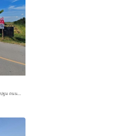
ที่ดินเปล่า 20 ไร่ 383 ตร.ว. ที่ดินเปล่า ใกล้วัดนราภิรมย์ นครปฐม ถนนกาญจนาภิเษก ถนนกรุงนนท์-จงถนอม บางเลน นครปฐม