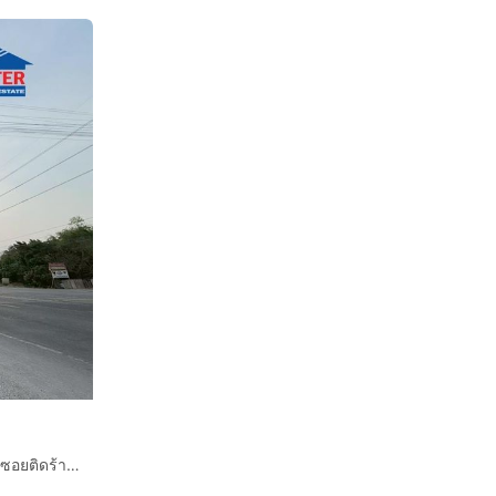
ที่ดินเปล่า 200 ตร.ว. ที่ดินเปล่า สวนเกษตรปิ่นทองแลนด์ เข้าซอยติดร้านซดครก Loft บางเลน นครปฐม