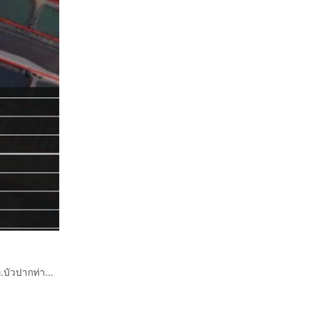
ที่ดินเปล่า 8 ไร่ ที่ดิน ใกล้วัดบัวปากท่า ใกล้ PTT Station ปตท.บัวปากท่า ถนนหมายเลข3422 บางเลน นครปฐม