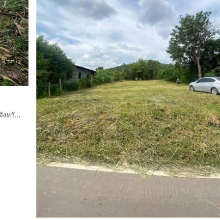
ขายที่ดินที่ว่างเปล่าเนื้อที่100ตารางวา ตำบลเหมืองจี้ อำเภอเมือง จังหวัดลำพูน มีไฟฟ้ามีน้ำประปาในชุมชนติดถนนลาดยางห่างจากตัวเมืองลำพูนไปห้าก