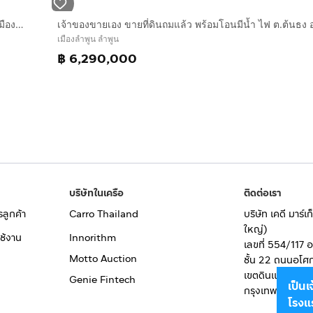
ให้เช่า ที่ดินพร้อมอาคารโรงงาน ผังชมพู ใกล้ชุมชนกาดบ้านเส้ง เมืองลำพูน
เมืองลำพูน ลำพูน
฿ 6,290,000
บริษัทในเครือ
ติดต่อเรา
รลูกค้า
Carro Thailand
บริษัท เคดี มาร์
ใหญ่)
ช้งาน
Innorithm
เลขที่ 554/117 
Motto Auction
ชั้น 22 ถนนอโศ
เขตดินแดง
Genie Fintech
เป็น
กรุงเทพมหานคร
โรงแ