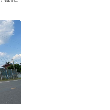
🌟 ขายให้เช่าระยะยาว ที่ดินทำเลทอง เมืองลำพูน ติดถนน 🌟เจ้าของขายเอง