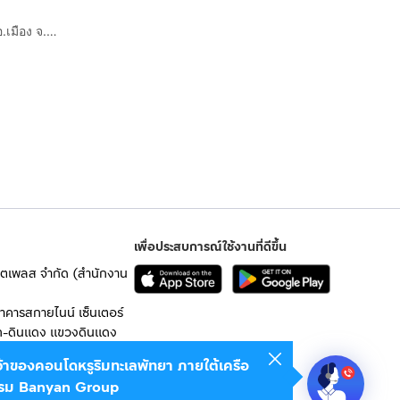
เจ้าของขายเอง ขายที่ดินถมแล้ว พร้อมโอนมีน้ำ ไฟ ต.ต้นธง อ.เมือง จ.ลำพูน
เพื่อประสบการณ์ใช้งานที่ดีขึ้น
เก็ตเพลส จำกัด (สำนักงาน
อาคารสกายไนน์ เซ็นเตอร์
ก-ดินแดง แขวงดินแดง
เจ้าของคอนโดหรูริมทะเลพัทยา ภายใต้เครือ
 10400
รม Banyan Group