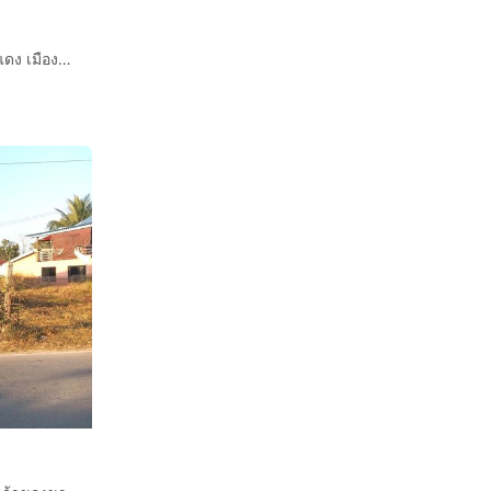
ดาวน์ 100,000บาท ผ่อน 5000บาท 60งวด ที่ดินโฉนดครุฑแดง เมืองลำพูน