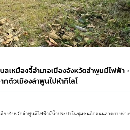
ตำบลเหมืองจี้อำเภอเมืองจังหวัดลำพูนมีไฟฟ้า
ข
กตัวเมืองลำพูนไปห้ากิโลโ
เภอเมืองจังหวัดลำพูนมีไฟฟ้ามีน้ำประปาในชุมชนติดถนนลาดยางห่าง