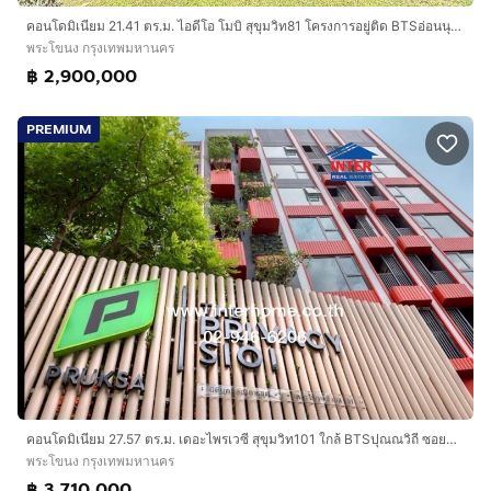
คอนโดมิเนียม 21.41 ตร.ม. ไอดีโอ โมบิ สุขุมวิท81 โครงการอยู่ติด BTSอ่อนนุช ตรงข้ามโลตัสอ่อนนุช ซอยสุขุมวิท81 ถนนสุขุมวิท ถนนสุขุมวิท81
พระโขนง กรุงเทพมหานคร
฿ 2,900,000
PREMIUM
คอนโดมิเนียม 27.57 ตร.ม. เดอะไพรเวซี สุขุมวิท101 ใกล้ BTSปุณณวิถี ซอยปุณณวิถี16 ถนนสุขุมวิท ถนนซอยปุณณวิถี16 เขตพระโขนง กรุงเทพมหานคร
พระโขนง กรุงเทพมหานคร
฿ 3,710,000