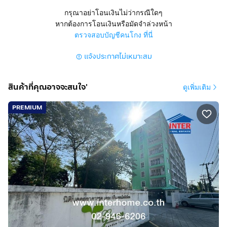
สุขุมวิท ถนนศรีนครินทร์ แขวงบางจาก เขตพระโขนง
กรุณาอย่าโอนเงินไม่ว่ากรณีใดๆ
กรุงเทพมหานคร
หากต้องการโอนเงินหรือมัดจำล่วงหน้า
ตรวจสอบบัญชีคนโกง ที่นี่
สูง 37 ชั้น 1 นอน 1 น้ำ 1 ครัว อยู่ชั้น 21
แจ้งประกาศไม่เหมาะสม
มีที่จอดรถ 1 คัน แอร์ 2 ตัว
การตกแต่ง :
สินค้าที่คุณอาจจะสนใจ'
ดูเพิ่มเติม
คอนโดพร้อมอยู่ ติดถนนสุขุมวิท
เป็นคอนโด 2 ชั้น (Duplex) 1 นอน 1 น้ำ 1 ครัว 1 ห้องนั่งเล่น
PREMIUM
ทำเลดีสถานที่ใกล้เคียง :
ใกล้ Mini Big C ใกล้ The Third Place ใกล้แม็คโครอุดมสุข
ใกล้ Bangkok Mall ใกล้เซ็นทรัลบางนา ใกล้โลตัสสุขุมวิท
50 ใกล้เกทเวย์เอกมัย ใกล้เมเจอร์เอกมัย ใกล้โรงเรียน
นานาชาติ
Anglo Singapore International School ใกล้ Wells
International School Bangkok
ใกล้โรงพยาบาลสุขุมวิท โรงพยาบาลไทยนครินทร์ โรง