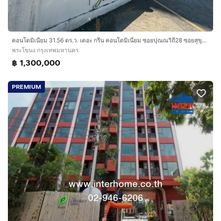
พยาบาลกล้วยน้ำไท
ใกล้ ซีคอนสแควร์ พาราไดซ์ พาร์ค สวนหลวง ร.9
การเดินทางสะดวก :
คอนโดมิเนียม 31.56 ตร.ว. เดอะ กรีน คอนโดมิเนียม ซอยปุณณวิถี28 ซอยสุขุมวิท101 ถนนสุขุมวิท เขตพระโขนง กรุงเทพมหานคร
ถนนสุขุมวิท
พระโขนง กรุงเทพมหานคร
ถนนศรีนครินทร์
฿ 1,300,000
ใกล้รถไฟฟ้า BTS สถานีปุณณวิถี
ใกล้ทางด่วนเฉลิมมหานคร
PREMIUM
บริษัท อินเตอร์โฮม เรียลตี้ เอสเตท จำกัด
Interhome Realty Estate
www.interhome.co.th
โทร.
กดเพื่อดูเบอร์โทร xxxxxx206
https://www.interhome.co.th/propertydetail.php?
propcode=67077