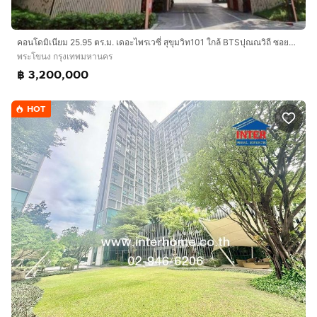
คอนโดมิเนียม 25.95 ตร.ม. เดอะไพรเวซี่ สุขุมวิท101 ใกล้ BTSปุณณวิถี ซอยสุขุมวิท101 (ซอยปุณณวิถี16) ถนนสุขุมวิท ถนนซอยสุขุมวิท101 เขตพระโขนง
พระโขนง กรุงเทพมหานคร
฿ 3,200,000
HOT