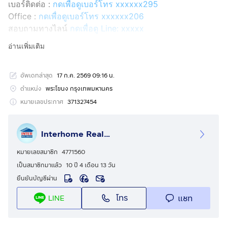
เบอร์ติดต่อ :
กดเพื่อดูเบอร์โทร xxxxxx295
Office :
กดเพื่อดูเบอร์โทร xxxxxx206
สอบถามทางไลน์
กดเพื่อดู Line: xxxxx
Line ID: @interhome
อ่านเพิ่มเติม
รหัสอสังหาริมทรัพย์ : 67077
อัพเดทล่าสุด
17 ก.ค. 2569 09:16 น.
ขนาด 42.69 ตร.ม.
ตำแหน่ง
พระโขนง กรุงเทพมหานคร
ที่ตั้ง : เดอะไลน์ สุขุมวิท101 ถ.สุขุมวิท เขตพระโขนง
หมายเลขประกาศ
371327454
กรุงเทพมหานคร
Interhome Realty Estate
รายละเอียด
ใกล้ Mini Big C ใกล้ The Third Place ใกล้แม็คโครอุดมสุข
หมายเลขสมาชิก
4771560
ใกล้ Bangkok Mall ใกล้เซ็นทรัลบางนา
เป็นสมาชิกมาแล้ว
10 ปี 4 เดือน 13 วัน
ยืนยันบัญชีผ่าน
เดอะไลน์ สุขุมวิท 101 (The Line sukhumvit 101) ขาย
โทร
แชท
LINE
คอนโดมิเนียม
ขายคอนโดมิเนียม ใกล้ธนาคารกสิกรไทย สุขุมวิท101 ถนน