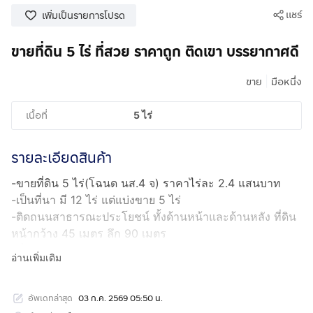
แชร์
เพิ่มเป็นรายการโปรด
ขายที่ดิน 5 ไร่ ที่สวย ราคาถูก ติดเขา บรรยากาศดี
|
ขาย
มือหนึ่ง
เนื้อที่
5 ไร่
รายละเอียดสินค้า
-ขายที่ดิน 5 ไร่(โฉนด นส.4 จ) ราคาไร่ละ 2.4 แสนบาท
-เป็นที่นา มี 12 ไร่ แต่แบ่งขาย 5 ไร่
-ติดถนนสาธารณะประโยชน์ ทั้งด้านหน้าและด้านหลัง ที่ดิน
หน้ากว้าง 45 เมตร ลึก 90 เมตร
-ที่ดินสวย บรรยากาศดี เงียบสงบ ติดวนอุทยานแห่งชาติเขา
อ่านเพิ่มเติม
หลวง ใกล้วัดศรีอุทุมพร(หลวงพ่อจ้อย) เหมาะสำหรับทำการ
เกษตร บ้านสวน หรือรีสอร์ทได้
อัพเดทล่าสุด
03 ก.ค. 2569 05:50 น.
-เหมาะกับลงทุนเก็งกำไรในอนาคต