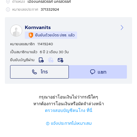
-การเดินทางสะดวก รถเข้า-ออก ได้หลายทาง
ตำแหน่ง
เมืองนครสวรรค์ นครสวรรค์
-มีไฟฟ้า น้ำ ใกล้แหล่งท่องเที่ยว ชุมชน วัด และโรงเรียน
หมายเลขประกาศ
371332924
-ที่ตั้ง บ้านผาแดง ต.หนองกรด อ.เมือง จ.นครสวรรค์
-ใกล้ตัวเมืองนครสวรรค์ ห่างจากถนนพหลโยธิน หมายเลข 1
Kornvanits
(4 เลนส์)เพียง 8 กิโลเมตร
ยืนยันด้วยบัตร ปชช. แล้ว
หมายเลขสมาชิก
11419240
เป็นสมาชิกมาแล้ว
6 ปี 2 เดือน 30 วัน
ยืนยันบัญชีผ่าน
โทร
แชท
กรุณาอย่าโอนเงินไม่ว่ากรณีใดๆ
หากต้องการโอนเงินหรือมัดจำล่วงหน้า
ตรวจสอบบัญชีคนโกง ที่นี่
แจ้งประกาศไม่เหมาะสม