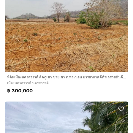
ที่ดินเมืองนครสวรรค์ ติดภูเขา ขายเช่า ต.พระนอน บรรยากาศดีทำเลสวยดินดีสมบูรณ์ ้หมาะลงทุนซื้อเก็บไว้ทุกทาง
เมืองนครสวรรค์ นครสวรรค์
฿ 300,000