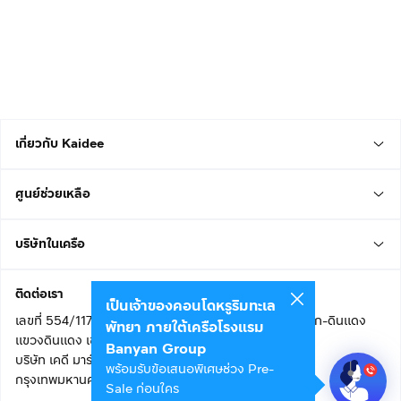
เกี่ยวกับ Kaidee
ศูนย์ช่วยเหลือ
บริษัทในเครือ
ติดต่อเรา
เป็นเจ้าของคอนโดหรูริมทะเล
เลขที่ 554/117 อาคารสกายไนน์ เซ็นเตอร์ ชั้น 22 ถนนอโศก-ดินแดง
พัทยา ภายใต้เครือโรงแรม
แขวงดินแดง เขตดินแดง
Banyan Group
บริษัท เคดี มาร์เก็ตเพลส จำกัด (สำนักงานใหญ่)
พร้อมรับข้อเสนอพิเศษช่วง Pre-
กรุงเทพมหานคร 10400
Sale ก่อนใคร