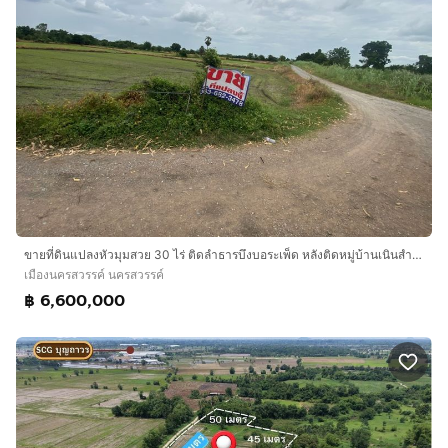
ขายที่ดินแปลงหัวมุมสวย 30 ไร่ ติดลำธารบึงบอระเพ็ด หลังติดหมู่บ้านเนินสำราญ อ.เมืองนครสวรรค์ ราคาถูกยกแปลง
เมืองนครสวรรค์ นครสวรรค์
฿ 6,600,000