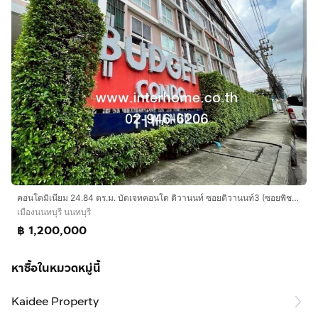
คอนโดมิเนียม 24.84 ตร.ม. บัดเจทคอนโด ติวานนท์ ซอยติวานนท์3 (ซอยพิชยนันท์1) ถนนพระราม5 ถนนติวานนท์ ถนนประชาราษฏร์ เมืองนนทบุรี นนทบุรี
เมืองนนทบุรี นนทบุรี
฿ 1,200,000
หาซื้อในหมวดหมู่นี้
Kaidee Property