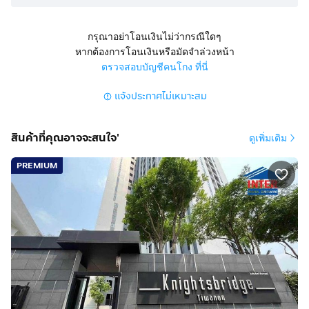
ขายคอนโดมิเนียม ใกล้ MRT แยกนนทบุรี 1 ใกล้แยกนนทบุรี
ถนนรัตนาธิเบศร์ ถนนติวานนท์ ตำบลบางกระสอ อำเภอ
กรุณาอย่าโอนเงินไม่ว่ากรณีใดๆ
เมืองนนทบุรี จังหวัดนนทบุรี
หากต้องการโอนเงินหรือมัดจำล่วงหน้า
ตรวจสอบบัญชีคนโกง ที่นี่
สูง 38 ชั้น 1 นอน 1 น้ำ 1 ครัว 1 ห้องนั่งเล่น อยู่ชั้น 9
แจ้งประกาศไม่เหมาะสม
มีที่จอดรถ 1 คัน แอร์ 1 ตัว กล้องวงจรปิด มุ้งลวด เหล็กดัด
ม่าน สนาม
สินค้าที่คุณอาจจะสนใจ'
ดูเพิ่มเติม
การตกแต่ง
พื้นห้องปูด้วยลามิเนต
PREMIUM
บิวท์อินพร้อมอยู่
ห้องน้ำพื้นปูกระเบื้องบิวท์อินสุขภัณฑ์ด้วย
ห้องตกแต่งพร้อมอยู่
ทำเลดีสถานที่ใกล้เคียง
ใกล้ห้าง Grand Home Mart
เซ็นทรัล รัตนาธิเบศร์
บิ๊กซี รัตนาธิเบศร์ 2