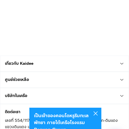
เกี่ยวกับ Kaidee
ศูนย์ช่วยเหลือ
บริษัทในเครือ
ติดต่อเรา
เป็นเจ้าของคอนโดหรูริมทะเล
เลขที่ 554/117 อาคารสกายไนน์ เซ็นเตอร์ ชั้น 22 ถนนอโศก-ดินแดง
พัทยา ภายใต้เครือโรงแรม
แขวงดินแดง เขตดินแดง