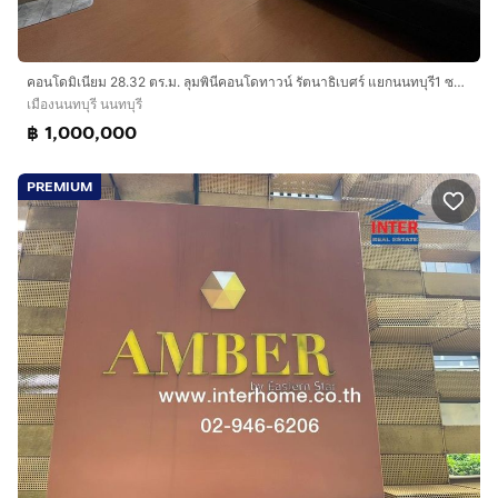
การเดินทางสะดวก
ถนนรัตนาธิเบศร์ ถนนติวานนท์
ใกล้รถไฟฟ้า MRT สายสีม่วง แยกนนทบุรี 1
คอนโดมิเนียม 28.32 ตร.ม. ลุมพินีคอนโดทาวน์ รัตนาธิเบศร์ แยกนนทบุรี1 ซอยรัตนาธิเบศร์26 ถนนรัตนาธิเบศร์ ถนนเลี่ยงเมืองนนทบุรี เมืองนนทบุรี
MRT สะพานพระนั่งเกล้า
เมืองนนทบุรี นนทบุรี
MRT บางกระสอ
฿ 1,000,000
บริษัท อินเตอร์โฮม เรียลตี้ เอสเตท จำกัด
PREMIUM
Interhome Realty Estate
www.interhome.co.th
โทร.
กดเพื่อดูเบอร์โทร xxxxxx206
https://www.interhome.co.th/propertydetail.php?
propcode=67115