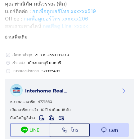
คุณ พาณิภัค มณีวรรณ (พิม)
เบอร์ติดต่อ :
กดเพื่อดูเบอร์โทร xxxxxx519
Office :
กดเพื่อดูเบอร์โทร xxxxxx206
สอบถามทางไลน์
กดเพื่อดู Line: xxxxx
Line ID: @interhome
อ่านเพิ่มเติม
รหัสอสังหาริมทรัพย์ : 67115
อัพเดทล่าสุด
21 ก.ค. 2569 11:00 น.
ขนาด 30.74 ตร.ม.
ตำแหน่ง
เมืองนนทบุรี นนทบุรี
ที่ตั้ง : สกายไลน์ รัตนาธิเบศร์ ถ.รัชตนาธิเบศร์ เมืองนนทบุรี
หมายเลขประกาศ
371335402
นนทบุรี
Interhome Realty Estate
รายละเอียด
ใกล้ห้าง Grand Home Mart เซ็นทรัล รัตนาธิเบศร์ บิ๊กซี
หมายเลขสมาชิก
4771560
รัตนาธิเบศร์ 2
เป็นสมาชิกมาแล้ว
10 ปี 4 เดือน 15 วัน
ยืนยันบัญชีผ่าน
สกายไลน์ รัตนาธิเบศร์ (Skyline Rattanathibet) ขาย
โทร
แชท
LINE
คอนโดมิเนียม