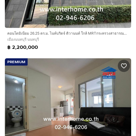
Esplanade แคราย
ท่าน้ำนนทบุรี
ตลาดบางศรีเมือง
เดอะมอลล์ งามวงศ์วาน
แม็คโคร นครอินทร์
คอนโดมิเนียม 26.25 ตร.ม. ไนท์บริดจ์ ติวานนท์ ใกล้ MRTกระทรวงสาธารณสุข ถนนติวานนท์-ปทุมธานี เมืองนนทบุรี นนทบุรี
โลตัส นครอินทร์
เมืองนนทบุรี นนทบุรี
โฮมโปร ราชพฤกษ์
฿ 2,200,000
เดอะ คริสตัล เอสบี ราชพฤกษ์
Home Werk ราชพฤกษ์
PREMIUM
เดอะวอล์ค ราชพฤกษ์
โรงพยาบาลพระนั่งเกล้า
โรงพยาบาลศรีธัญญา
โรงพยาบาลวัดเฉลิมพระเกียรติ
โรงพยาบาลเกษมราษฏร์
กระทรวงสาธารณะสุข
โรงเรียนนนทบุรีคริสเตียนวิทยา
วิทยาลัยเทคโนโลยีพณิชยการนนทบุรี
มหาวิทยาลัยเทคโนโลยีราชมงคลสุวรรณภูมิ นนทบุรี