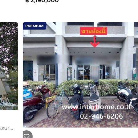
฿ 2,190,000
งการและฝั่งตรงข้าม (เมเจอร์ รัชโยธิน)
PREMIUM
ropcode=67119
คอนโดมิเนียม 63.3 ตร.ม. เดอะวอเตอร์ฟอร์ด รอยัลสูท ซอยซูซูกิ(เสนานิคม1 ซอย12) ถนนเสนานิคม1 ถนนพหลโยธิน เขตจตุจักร กรุงเทพมหานคร