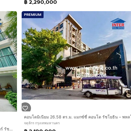
฿ 2,290,000
 อยู่ตรงข้ามโครงการเพียงข้ามถนน
PREMIUM
.
งแฮงเอาท์ใกล้แยกรัชโยธิน
หารและสินค้าแฟชั่น
ณ 1.5 - 3 กม.
5 กม.
เกษตร) ใกล้กับแยกรัชโยธิน ใช้เส้นทางหลักพหลโยธิน เชื่อมต่อถน
น หรือด่านรัชดาภิเษก) และทางพิเศษศรีรัช
จตุจักร กรุงเทพมหานคร
คอนโดมิเนียม 29.86 ตร.ม. ชาโตว์ อินทาวน์ รัชโยธิน เยื้องเมเจอร์ รัชโยธิน ใกล้รถไฟฟ้าBTSสถานีรัชโยธิน ซอยพหลโยธิน30 ซอยเสนานิคม1 เขตจตุจักร
มีทางขึ้น-ลงสถานีอยู่บริเวณหน้าโครงการ