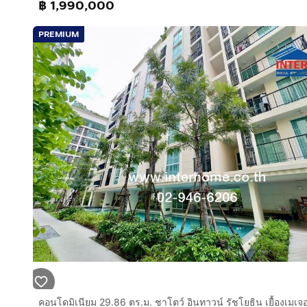
฿ 1,990,000
ทำเลดีสถานที่ใกล้เคียง :
# เมเจอร์ ซีนีเพล็กซ์ รัชโยธิน และ ดิ อเวนิว รัชโยธิน :
PREMIUM
(ระยะเดินประมาณ 270 เมตร)
# เซ็นทรัล พลาซา ลาดพร้าว : ห่างออกไปประมาณ 1.7 กม
# เทสโก้ โลตัส ลาดพร้าว : ห่างออกไปประมาณ 1.5 กม.
# ยูเนี่ยน มอลล์ : ห่างออกไปประมาณ 2.1 กม.
# บ็อกซ์ สเปซ รัชโยธิน (Box Space) : ตลาดนัดและแหล่
# จ๊อดแฟร์ แดนเนรมิต (JODD FAIRS) : แหล่งรวมร้านอา
ห่างออกไปประมาณ 1 กม.
# มหาวิทยาลัยเกษตรศาสตร์ (บางเขน) : ห่างออกไปประมา
# มหาวิทยาลัยราชภัฏจันทรเกษม : ห่างออกไปประมาณ 1.
# โรงเรียนหอวัง : ระยะทางประมาณ 1.5 - 1.7 กม.
# โรงพยาบาลเปาโล เกษตร : ห่างออกไปประมาณ 1.2 กม.
การเดินทางสะดวก :
โครงการตั้งอยู่ติดถนนพหลโยธิน ฝั่งขาออก (มุ่งหน้าแยก
วิภาวดีรังสิต
# ทางด่วน : ใกล้จุดขึ้น-ลงทางด่วนโทลล์เวย์ (ด่านบางเข
# รถไฟฟ้า (BTS) : สถานี BTS รัชโยธิน (สายสีเขียว) โดย