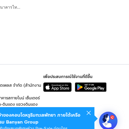
คอนโดมิเนียม 57.03 ตร.ม. ศุภาลัยปาร์ค รัชโยธิน ตรงข้ามธนาคารไทยพาณิชย์ สำนักงานใหญ่ ถนนรัชดาภิเษก ถนนพหลโยธิน เขตจตุจักร กรุงเทพมหานคร
เพื่อประสบการณ์ใช้งานที่ดีขึ้น
เก็ตเพลส จำกัด (สำนักงาน
อาคารสกายไนน์ เซ็นเตอร์
ก-ดินแดง แขวงดินแดง
เจ้าของคอนโดหรูริมทะเลพัทยา ภายใต้เครือ
 10400
รม Banyan Group
รับข้อเสนอพิเศษช่วง Pre-Sale ก่อนใคร