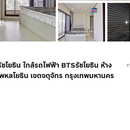
+
ชโยธิน ใกล้รถไฟฟ้า BTSรัชโยธิน ห้าง
ข
พหลโยธิน เขตจตุจักร กรุงเทพมหานคร