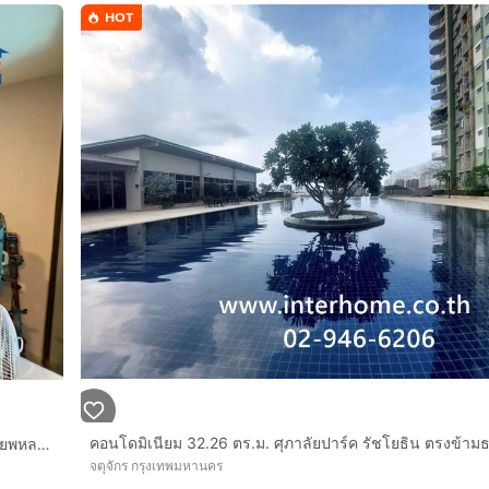
HOT
คอนโดมิเนียม 30.5 ตร.ม. แม็กซ์ซี่คอนโด รัชโยธิน–พหลฯ34 ซอยพหลโยธิน34 ถนนพหลโยธิน ถนนเกษตร-นวมินทร์ เขตจตุจักร กรุงเทพมหานคร
จตุจักร กรุงเทพมหานคร