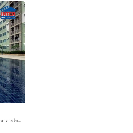
คอนโดมิเนียม 32.26 ตร.ม. ศุภาลัยปาร์ค รัชโยธิน ตรงข้ามธนาคารไทยพาณิชย์ สำนักงานใหญ่ ถนนรัชดาภิเษก ถนนพหลโยธิน เขตจตุจักร กรุงเทพมหานคร