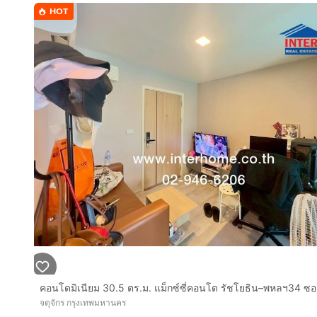
การตกแต่ง :
HOT
- ปูพื้นลามิเนต
- จัดแบ่งโซนห้องโถงรับแขก
- 1 ห้องนอน 1 ห้องน้ำ 1 ห้องครัว
สิ่งอำนวยความสะดวกในโครงการ :
-Lobby
-Sky Lounge
-Private Salon
-ฟิตเนส
-สระว่ายน้ำลอยฟ้า
-ห้องสำหรับเด็ก
-ห้องประชุม
-ที่จอดรถแบบ Auto Parking
-ลิฟต์โดยสาร
-CCTV
-ระบบรักษาความปลอดภัย 24 ชั่วโมง
-คีย์การ์ดระบบ One Card Access
จตุจักร กรุงเทพมหานคร