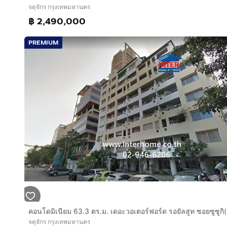
จตุจักร กรุงเทพมหานคร
# รถโดยสารประจำทาง (รถเมล์) : มีป้ายรถเมล์อยู่หน้าโคร
฿ 2,490,000
มีสายที่ผ่านดังนี้:
สายหลัก: 26, 34, 39, 59, 63, 107, 129, 185
PREMIUM
สายปรับอากาศ: 503, 522, 543ก
# รถตู้สาธารณะ :
มีรถตู้ให้บริการหลายเส้นทางที่ผ่านแยกรัชโยธิน เช่น :
สายปากเกร็ด - จตุจักร
สายสะพานใหม่ - อนุสาวรีย์ชัยฯ
สายรังสิต - จตุจักร / อนุสาวรีย์ชัยฯ
บริษัท อินเตอร์โฮม เรียลตี้ เอสเตท จำกัด
Interhome Realty Estate
www.interhome.co.th
โทร.
กดเพื่อดูเบอร์โทร xxxxxx206
https://www.interhome.co.th/propertydetail.php?p
จตุจักร กรุงเทพมหานคร