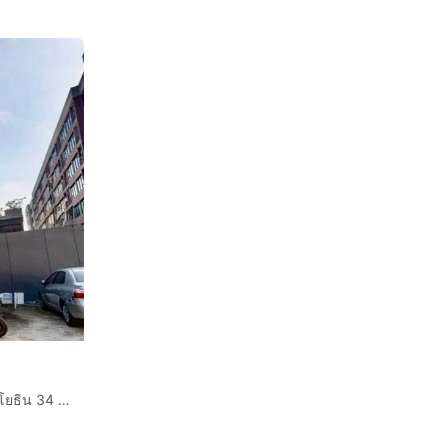
น
คอนโดมิเนียม 26.58 ตร.ม. แมกซ์ซี่ คอนโด รัชโยธิน – พหลโยธิน 34 ซอยพหลโยธิน34 ถนนพหลโยธิน เขตจตุจักร กรุงเทพมหานคร