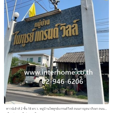
ทาวน์เฮ้าส์ 2 ชั้น 18 ตร.ว. หมู่บ้านไพทูรย์แกรนด์วิลล์ ถนนกาญจนาภิเษก ถนนหมายเลข307 เมืองปทุมธานี ปทุมธานี