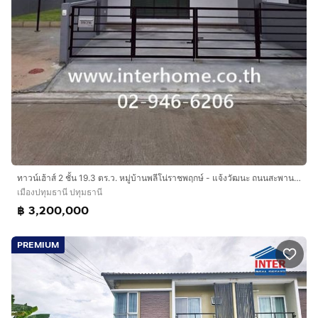
ทาวน์เฮ้าส์ 2 ชั้น 19.3 ตร.ว. หมู่บ้านพลีโน่ราชพฤกษ์ - แจ้งวัฒนะ ถนนสะพานนนทบุรี-บางบัวทอง ถนนทางหลวงชนบท นนทบุรี2051 เมืองปทุมธานี ปทุมธานี
เมืองปทุมธานี ปทุมธานี
฿ 3,200,000
PREMIUM