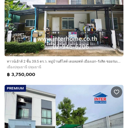
ทาวน์เฮ้าส์ 2 ชั้น 39.5 ตร.ว. หมู่บ้านดีไลท์ เดอลอฟท์ เมืองเอก-รังสิต ซอยร่มเย็น ถนนพหลโยธิน ถนนเลียบคลองรังสิต เมืองปทุมธานี ปทุมธานี
เมืองปทุมธานี ปทุมธานี
฿ 3,750,000
PREMIUM