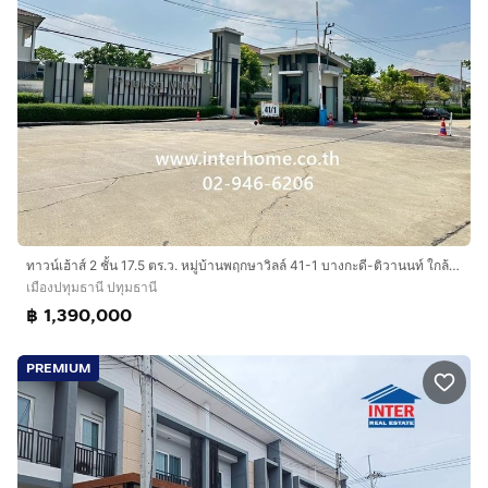
ทาวน์เฮ้าส์ 2 ชั้น 17.5 ตร.ว. หมู่บ้านพฤกษาวิลล์ 41-1 บางกะดี-ติวานนท์ ใกล้เดอะไนน์ เซ็นเตอร์ ติวานนท์ อุตสาหกรรมบางกะดี ถนนติวานนท์
เมืองปทุมธานี ปทุมธานี
฿ 1,390,000
PREMIUM