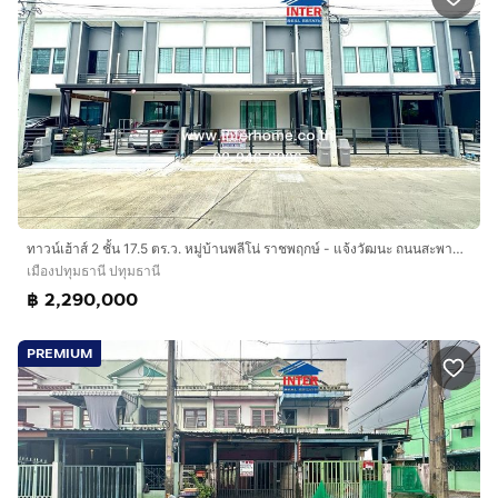
ทาวน์เฮ้าส์ 2 ชั้น 17.5 ตร.ว. หมู่บ้านพลีโน่ ราชพฤกษ์ - แจ้งวัฒนะ ถนนสะพานนนทบุรี-บางบัวทอง ถนนองค์การบริหารส่วนจังหวัด
เมืองปทุมธานี ปทุมธานี
฿ 2,290,000
PREMIUM