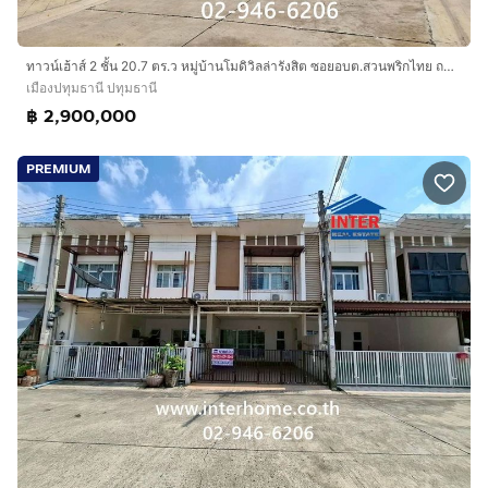
ทาวน์เฮ้าส์ 2 ชั้น 20.7 ตร.ว หมู่บ้านโมดิวิลล่ารังสิต ซอยอบต.สวนพริกไทย ถนนรังสิต-ปทุมธานี เมืองปทุมธานี ปทุมธานี
เมืองปทุมธานี ปทุมธานี
฿ 2,900,000
PREMIUM