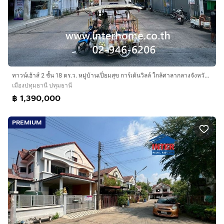
ทาวน์เฮ้าส์ 2 ชั้น 18 ตร.ว. หมู่บ้านเปี่ยมสุข การ์เด้นวิลล์ ใกล้ศาลากลางจังหวัด ถนนกรุงเทพ-ปทุมธานี ถนนหมายเลข345 เมืองปทุมธานี ปทุมธานี
เมืองปทุมธานี ปทุมธานี
฿ 1,390,000
PREMIUM