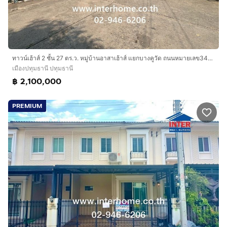
ทาวน์เฮ้าส์ 2 ชั้น 27 ตร.ว. หมู่บ้านอาสาเฮ้าส์ แยกบางคูวัด ถนนหมายเลข345 ถนนราชพฤกษ์ เมืองปทุมธานี ปทุมธานี
เมืองปทุมธานี ปทุมธานี
฿ 2,100,000
PREMIUM