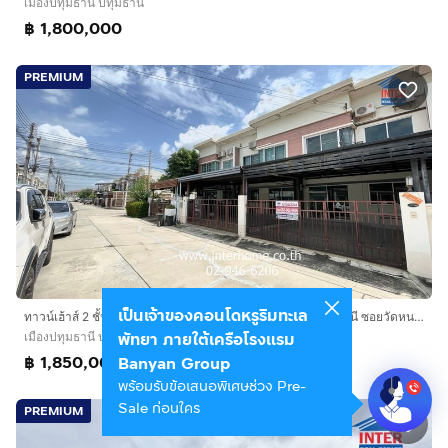
เมืองปทุมธานี ปทุมธานี
฿ 1,800,000
PREMIUM
เป็นเจ้าของคอนโดหรูริมทะเล
ทาวน์เฮ้าส์ 2 ชั้น 21.4 ตร.ว. หมุ่บ้านโนโว วิลล์ กรุงเทพฯ-ปทุมธานี ซอยวัดหนองปรง ถนนกรุงเทพ-ปทุมธานี ถนนหมายเลข345 เมืองปทุมธานี ปทุมธานี
พัทยา ภายใต้เครือโรงแรม
เมืองปทุมธานี ปทุมธานี
฿ 1,850,000
Banyan Group
พร้อมรับข้อเสนอพิเศษช่วง Pre-
Sale ก่อนใคร
PREMIUM