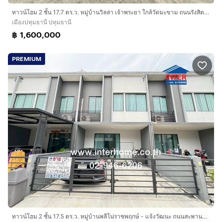
ทาวน์โฮม 2 ชั้น 17.7 ตร.ว. หมู่บ้านวิลล่า เจ้าพระยา ใกล้วัดมะขาม ถนนรังสิต-ปทุมธานี ตำบลบ้านกลาง เมืองปทุมธานี ปทุมธานี
เมืองปทุมธานี ปทุมธานี
฿ 1,600,000
PREMIUM
ทาวน์โฮม 2 ชั้น 17.5 ตร.ว. หมู่บ้านพลีโน่ราชพฤกษ์ - แจ้งวัฒนะ ถนนสะพานนนทบุรี-บางบัวทอง ริมคันคลองเกาะเกรียง เมืองปทุมธานี ปทุมธานี