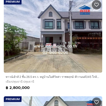
PREMIUM
ทาวน์เฮ้าส์ 2 ชั้น 26.5 ตร.ว. หมู่บ้านโมดิวิลล่า ราชพฤกษ์-ติวานนท์345 ใกล้โรงเรียนสารสาสน์วิเทศราชพฤกษ์ ถนน345 ถนนราชพฤกษ์ เมืองปทุมธานี ปทุ
เมืองปทุมธานี ปทุมธานี
฿ 2,800,000
PREMIUM