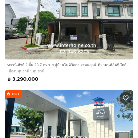
ทาวน์เฮ้าส์ 2 ชั้น 23.7 ตร.ว. หมู่บ้านโมดิวิลล่า ราชพฤกษ์-ติวานนท์345 ใกล้แยกบางคูวัด ถนน345 (ราชพฤกษ์-ติวานนท์) ถนนราชพฤกษ์ เมืองปทุมธานี
เมืองปทุมธานี ปทุมธานี
฿ 3,290,000
HOT