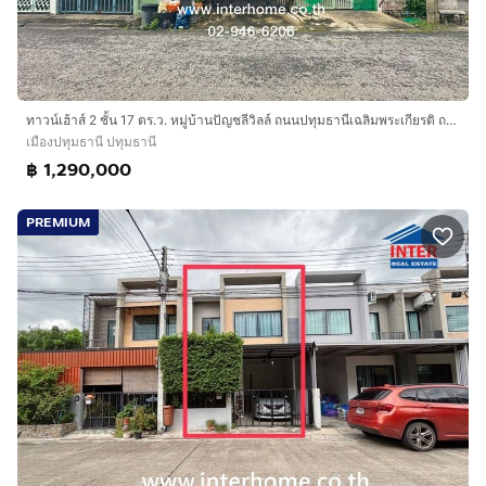
ทาวน์เฮ้าส์ 2 ชั้น 17 ตร.ว. หมู่บ้านปัญชลีวิลล์ ถนนปทุมธานีเฉลิมพระเกียรติ ถนนพัฒนสัมพันธ์ เมืองปทุมธานี ปทุมธานี
เมืองปทุมธานี ปทุมธานี
฿ 1,290,000
PREMIUM