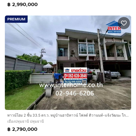
฿ 2,990,000
PREMIUM
ทาวน์โฮม 2 ชั้น 33.5 ตร.ว. หมู่บ้านฮาบิทาวน์ โฟลด์ ติวานนท์-แจ้งวัฒนะ ใกล้โรบินสันศรีสมาน ซอย12 ถนนติวานนท์ เขตปทุมวัน กรุงเทพมหานคร
เมืองปทุมธานี ปทุมธานี
฿ 2,790,000