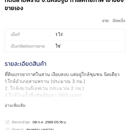
ที่ดินสามพราน จ.นครปฐม ทำเลศักยภาพ เจ้าของ
ขายเอง
|
ขาย
มือหนึ่ง
เนื้อที่
1 ไร่
เป็นทรัพย์รอการขาย
ใช่
รายละเอียดสินค้า
ที่ดินบรรยากาศในสวน เงียบสงบ แต่อยู่ใกล้ชุมชน นิดเดียว
1.ใกล้อำเภอสามพราน (ประมาณ 3 กม.)
2. ใกล้เซเว่นอีเลฟเว่น (ประมาณ 2 กม.)
3.ใกล้โรงน้ำดื่มทิพย์จินดา (800 เมตร)
4.ใกล้โลตัสสามพราน(ประมาณ2-3กม.)
อ่านเพิ่มเติม
5.ใกล้วัดเดชานุสรณ์ (ประมาณ 2 กม.)
6.ใกล้โรงเรียนนายร้อยสามพราน (ประมาณ 1-2 กม.)
อัพเดทล่าสุด
08 ก.ค. 2569 05:16 น.
7.ใกล้โรงเรียนสกลวิทยา
ตำแหน่ง
สามพราน นครปฐม