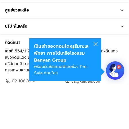
ศูนย์ช่วยเหลือ
บริษัทในเครือ
ติดต่อเรา
เป็นเจ้าของคอนโดหรูริมทะเล
เลขที่ 554/117 อาคารสกายไนน์ เซ็นเตอร์ ชั้น 22 ถนนอโศก-ดินแดง
พัทยา ภายใต้เครือโรงแรม
แขวงดินแดง เขตดินแดง
Banyan Group
บริษัท เคดี มาร์เก็ตเพลส จำกัด (สำนักงานใหญ่)
พร้อมรับข้อเสนอพิเศษช่วง Pre-
กรุงเทพมหานคร 10400
Sale ก่อนใคร
02 108 8531
cs@kaidee.com
ติดตามเรา
เพื่อประสบการณ์ใช้งานที่ดีขึ้น