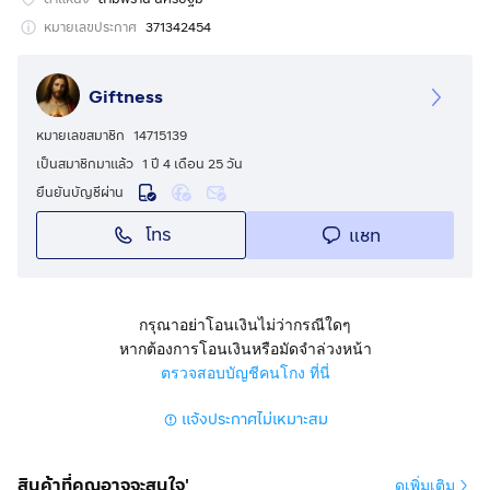
โรงเรียนสามพรานวิทยา โรงเรียน ภปร.ราชวิทยาลัย
โรงเรียนนาคประสิทธิ์ โรงเรียนสุคนธีรวิทย์ โรงเรียนเบญญา
หมายเลขประกาศ
371342454
พัฒน์ (ประมาณ2-3 กม.)
8.ใกล้แม่น้ำท่าจีน 500เมตร
Giftness
9. ใกล้วัดไร่ขิง ( ประมาณ 5-6กม.)
10. ใกล้ตลาดน้ำดอนหวาย (ประมาณ 6-7กม.)
หมายเลขสมาชิก
14715139
11.ใกล้สวนสามพราน ( ประมาณ 5-6กม.)
เป็นสมาชิกมาแล้ว
1 ปี 4 เดือน 25 วัน
12.ใกล้ท่ารถ 84 (ประมาณ 5-6 กม.)
ยืนยันบัญชีผ่าน
13.ใกล้วัดนักบุญเปโตร สามพราน (6 กม.)
โทร
แชท
14.ใกล้บ้านผู้หว่าน& โรงเรียนยอแซฟอุปถัมภ์ (ประมาณ 8
กม.)
ไร่ละ 5,000,000 บาท
กรุณาอย่าโอนเงินไม่ว่ากรณีใดๆ
หากต้องการโอนเงินหรือมัดจำล่วงหน้า
ตรวจสอบบัญชีคนโกง ที่นี่
แจ้งประกาศไม่เหมาะสม
สินค้าที่คุณอาจจะสนใจ'
ดูเพิ่มเติม