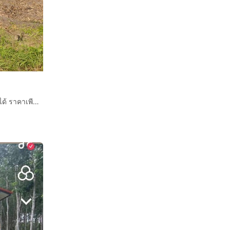
ขายที่ดิน 5 ไร่ 20 ตร.ว. ชากพง อำเภอแกลง ระยอง แบ่งขายได้ ราคาเพียง 9 ล้านบาท