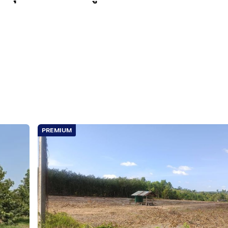
งแล้ว
PREMIUM
= 1.65 ลบ.
ฝาก