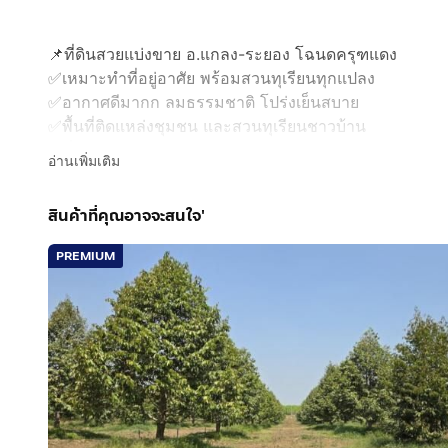
📌ที่ดินสวยแบ่งขาย อ.แกลง-ระยอง โฉนดครุฑแดง
✅เหมาะทำที่อยู่อาศัย พร้อมสวนทุเรียนทุกแปลง
✅อากาศดีมากก ลมธรรมชาติ โปร่งเย็นสบาย
✅พื้นที่ติดแหล่งชุมชน และสวนทุเรียนชาวบ้าน
✅ที่สวยติดถนนหลัก มาบใหญ่-วังจันทร์
อ่านเพิ่มเติม
✅หน้ากว้างรวม 158 ม. ลึก 100 ม.
✅ ไฟฟ้า ประปา ล้อมรั้ว พร้อมเข้าอยู่ทุกแปลง
สินค้าที่คุณอาจจะสนใจ'
✅ ที่จัดสรรแบ่ง 6 แปลง (ตามรูป) แบ่งโฉนดแยกแต่ละแปล
PREMIUM
- แปลง1: ที่ดิน + สวนทุเรียน 210 ตร.ว. = 1.1 ลบ.
- แปลง2: ขายแล้ว
- แปลง3: ที่ดิน + สวนทุเรียน + บ้านสำเร็จรูป 344 ตร.ว. 
- แปลง4: ที่ดิน + สวนทุเรียน 223 ตร.ว. = 1.2 ลบ.
- แปลง5: ที่ดิน + สวนทุเรียน 210 ตร.ว. = 1.1 ลบ.
- แปลง6: ที่ดิน + สวนทุเรียน 227 ตร.ว. = 1.2 ลบ.
👉เพิ่มทางเลือกทั้ง เงินสด / ผ่อนธนาคาร / จดจำนองขาย