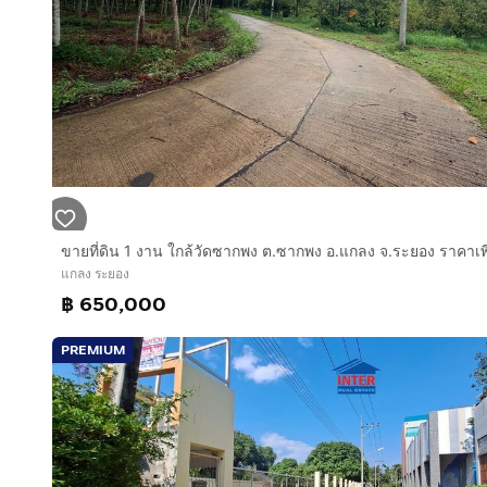
083 133 441
Nice place for living in country side but also very c
Water, Electricity, Fence, all ready for moving in!!
แกลง ระยอง
฿ 650,000
PREMIUM