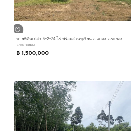
👉พร้อมถนนสาธารณะใช้ร่วมกัน ที่กึ่งกลางแปลง
👉พื้นที่ใกล้เคียง
- รพ.วังจันทร์ (5นาที)
- วัดบ้านดอนสำราญ (7นาที)
- เซเว่น อิเลเว่น (10นาที)
ขายที่ดินเปล่า 5-2-74 ไร่ พร้อมสวนทุเรียน อ.แกลง จ.ระยอง
- อ่างเก็บน้ำประแสร์ (25นาที)
แกลง ระยอง
- รร.กำเนิดวิทย์ (30นาที)
฿ 1,500,000
👉สนใจ/สอบถามรายละเอียดเพิ่มเติม
โทร :
กดเพื่อดูเบอร์โทร xxxxxx639
คุณหมวย (เจ้าของ)
กดเพื่อดูเบอร์โทร xxxxxx292
คุณบิว (Th)
กดเพื่อดูเบอร์โทร xxxxxx441
คุณเชน (Th/En)
Feel fee to call
พิกัดที่ดิน (google map) 12°50'07.0"N 101°34'33.3"E
For Eng
More detail Feel fee to call