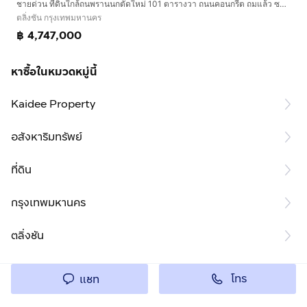
ชายด่วน ที่ดินใกล้ถนพรานนกตัดใหม่ 101 ตารางวา ถนนคอนกรีต ถมแล้ว ซอย ทวีวัฒนา-กาญจนาภิเษก 6 (ซอยศุภลักษณ์) ตลิ่งชัน กทม.
ตลิ่งชัน กรุงเทพมหานคร
฿ 4,747,000
หาซื้อในหมวดหมู่นี้
Kaidee Property
อสังหาริมทรัพย์
ที่ดิน
กรุงเทพมหานคร
ตลิ่งชัน
โทร
แชท