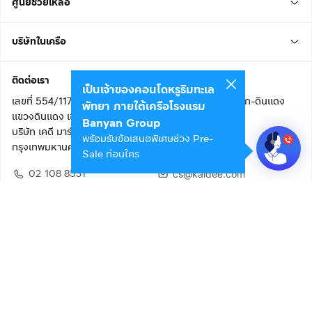
ศูนย์ช่วยเหลือ
บริษัทในเครือ
ติดต่อเรา
เป็นเจ้าของคอนโดหรูริมทะเล
เลขที่ 554/117 อาคารสกายไนน์ เซ็นเตอร์ ชั้น 22 ถนนอโศก-ดินแดง
พัทยา ภายใต้เครือโรงแรม
แขวงดินแดง เขตดินแดง
Banyan Group
บริษัท เคดี มาร์เก็ตเพลส จำกัด (สำนักงานใหญ่)
พร้อมรับข้อเสนอพิเศษช่วง Pre-
กรุงเทพมหานคร 10400
Sale ก่อนใคร
02 108 8531
cs@kaidee.com
ติดตามเรา
เพื่อประสบการณ์ใช้งานที่ดีขึ้น