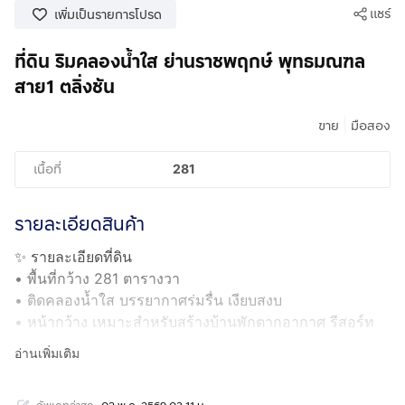
แชร์
เพิ่มเป็นรายการโปรด
ที่ดิน ริมคลองน้ำใส ย่านราชพฤกษ์ พุทธมณฑล
สาย1 ตลิ่งชัน
|
ขาย
มือสอง
เนื้อที่
281
รายละเอียดสินค้า
✨ รายละเอียดที่ดิน
• พื้นที่กว้าง 281 ตารางวา
• ติดคลองน้ำใส บรรยากาศร่มรื่น เงียบสงบ
• หน้ากว้าง เหมาะสำหรับสร้างบ้านพักตากอากาศ รีสอร์ท
หรือพัฒนาที่อยู่อาศัย
อ่านเพิ่มเติม
✨ จุดเด่นทำเล