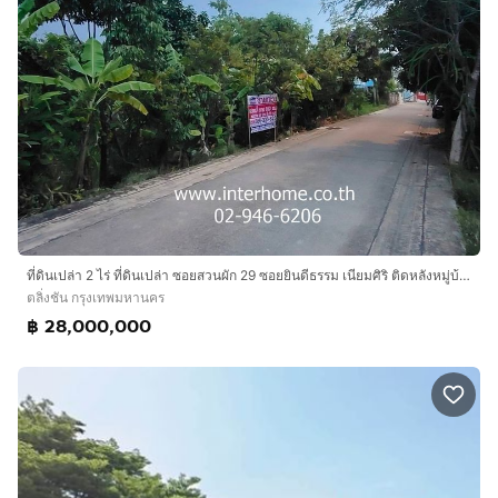
ที่ดินเปล่า 2 ไร่ ที่ดินเปล่า ซอยสวนผัก 29 ซอยยินดีธรรม เนียมศิริ ติดหลังหมู่บ้านลดาวัลย์ราชพฤกษ์ ถนนสวนผัก ถนนราชพฤกษ์ เขตตลิ่งชัน กรุงเทพ
ตลิ่งชัน กรุงเทพมหานคร
฿ 28,000,000