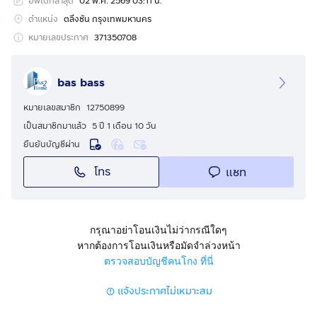
อัพเดทล่าสุด
02 พ.ค. 2569 03:11 น.
• ตั้งอยู่ในซอยบางเชือกหนัง 9 เดินทางสะดวก หรือเข้าทา
งบางแวก 104
ตำแหน่ง
ตลิ่งชัน กรุงเทพมหานคร
• ใกล้ถนนราชพฤกษ์ พุทธมณฑลสาย 1 เชื่อมต่อไปยังโซน
หมายเลขประกาศ
371350708
ธุรกิจและแหล่งไลฟ์สไตล์ได้ง่าย
• บรรยากาศธรรมชาติ แต่ยังใกล้เมือง
bas bass
🔥 เหมาะสำหรับ
หมายเลขสมาชิก
12750899
• ผู้ที่มองหาที่ดินเพื่อการลงทุน ทำร้านอาหาร หรือคาเฟ่เก๋ๆ
เป็นสมาชิกมาแล้ว
5 ปี 1 เดือน 10 วัน
• สร้างบ้านสำหรับครอบครัวที่ต้องการความสงบและพื้นที่
ยืนยันบัญชีผ่าน
กว้าง
โทร
แชท
💰 ราคาพิเศษ! เพียง ตรวละ 47,000
ติดต่อด่วน! ที่ดินริมคลองดีๆ แบบนี้ไม่ได้มีบ่อย
📞 โทร:
กดเพื่อดูเบอร์โทร xxxxxx432
กรุณาอย่าโอนเงินไม่ว่ากรณีใดๆ
📲 LINE:
กดเพื่อดูเบอร์โทร xxxxxx432
หากต้องการโอนเงินหรือมัดจำล่วงหน้า
ตรวจสอบบัญชีคนโกง ที่นี่
ทำเลที่ตั้ง
แจ้งประกาศไม่เหมาะสม
https://maps.app.goo.gl/nV7oadH6APkowrEG7?
g_st=ic