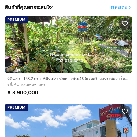
สินค้าที่คุณอาจจะสนใจ'
ดูเพิ่มเติม
“เปลี่ยนฝันของคุณให้เป็นจริงกับที่ดินแปลงนี้!”
PREMIUM
ที่ดินเปล่า 153.2 ตร.ว. ที่ดินเปล่า ซอยบางพรม48 (แจ่มศรี) ถนนราชพฤกษ์ ถนนพุทธมณฑลสาย1 ถนนพรานนก-กาญจนาภิเษก เขตตลิ่งชัน กรุงเทพมหานคร
ตลิ่งชัน กรุงเทพมหานคร
฿ 3,900,000
PREMIUM