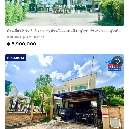
บ้านเดี่ยว 2 ชั้น 61.5 ตร.ว. หมู่บ้านภัสสรเพรสทีจ จตุโชติ-วัชรพล ซอยจตุโชติ6 ถนนจตุโชติ เขตสายไหม กรุงเทพมหานคร
สายไหม กรุงเทพมหานคร
฿ 5,900,000
PREMIUM