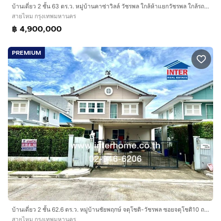
บ้านเดี่ยว 2 ชั้น 63 ตร.ว. หมู่บ้านคาซ่าวิลล์ วัชรพล ใกล้ห้าแยกวัชรพล ใกล้รถไฟฟ้าBTSสะพานใหม่ ถนนวัชรพล เขตสายไหม กรุงเทพมหานคร
สายไหม กรุงเทพมหานคร
฿ 4,900,000
PREMIUM
บ้านเดี่ยว 2 ชั้น 62.6 ตร.ว. หมู่บ้านชัยพฤกษ์ จตุโชติ-วัชรพล ซอยจตุโชติ10 ถนนวงแหวนรอบนอก ถนนจตุโชติ เขตสายไหม กรุงเทพมหานคร
สายไหม กรุงเทพมหานคร