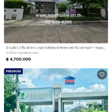
บ้านเดี่ยว 2 ชั้น 56 ตร.ว. หมู่บ้านชัยพฤกษ์วัชรพล-สุขาภิบาล5 ซอย1-1 ซอยสุขาภิบาล5 แยก55 ถนนสุขาภิบาล5 ถนนสายไหม เขตสายไหม กรุงเทพมหานคร
สายไหม กรุงเทพมหานคร
฿ 4,700,000
PREMIUM