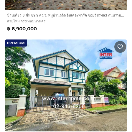
บ้านเดี่ยว 3 ชั้น 89.9 ตร.ว. หมู่บ้านลลิล อินเดอะพาร์ค ซอยวัชรพล3 ถนนรามอินทรา ถนนเพิ่มสิน เขตสายไหม กรุงเทพมหานคร
สายไหม กรุงเทพมหานคร
฿ 8,900,000
PREMIUM