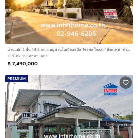
บ้านเเฝด 2 ชั้น 44.5 ตร.ว. หมู่บ้านโนเบิลเกเบิล วัชรพล ใกล้สถานีรถไฟฟ้าสายสีเขียว สถานีสะพานใหม่ ซอยเพิ่มสิน21 ถนนเพิ่มสิน ถนนสายไหม
สายไหม กรุงเทพมหานคร
฿ 7,490,000
PREMIUM