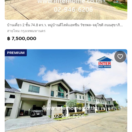
บ้านเดี่ยว 2 ชั้น 74.8 ตร.ว. หมู่บ้านดีไลท์แอทซีน วัชรพล-จตุโชติ ถนนสุขาภิบาล5 ถนนวัชรพล เขตสายไหม กรุงเทพมหานคร
สายไหม กรุงเทพมหานคร
฿ 7,500,000
PREMIUM