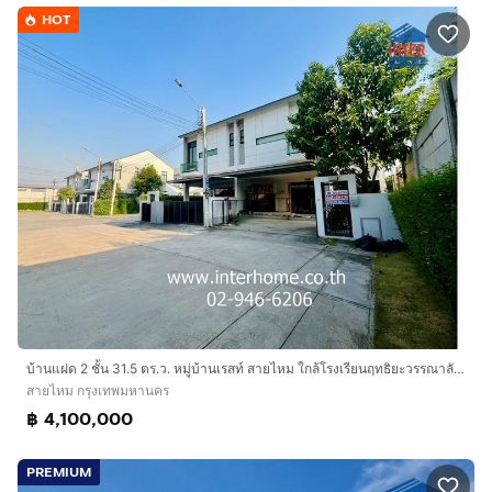
HOT
บ้านแฝด 2 ชั้น 31.5 ตร.ว. หมู่บ้านเรสท์ สายไหม ใกล้โรงเรียนฤทธิยะวรรณาลัย 2 ซอยสายไหม43 (ซอยพหลโยธิน54) ถนนสายไหม ถนนวัชรพล เขตสายไหม
สายไหม กรุงเทพมหานคร
฿ 4,100,000
PREMIUM