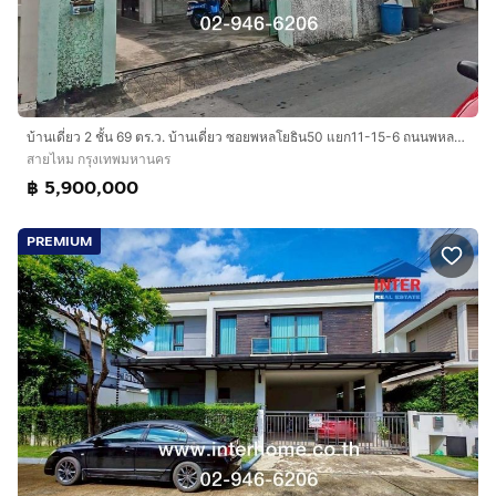
บ้านเดี่ยว 2 ชั้น 69 ตร.ว. บ้านเดี่ยว ซอยพหลโยธิน50 แยก11-15-6 ถนนพหลโยธิน ถนนเทพรักษ์ เขตสายไหม กรุงเทพมหานคร
สายไหม กรุงเทพมหานคร
฿ 5,900,000
PREMIUM