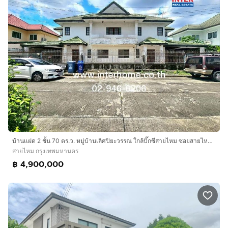
บ้านเเฝด 2 ชั้น 70 ตร.ว. หมู่บ้านเลิศปิยะวรรณ ใกล้บิ๊กซีสายไหม ซอยสายไหม ถนนสายไหม ถนนสายไหม51 เขตสายไหม กรุงเทพมหานคร
สายไหม กรุงเทพมหานคร
฿ 4,900,000