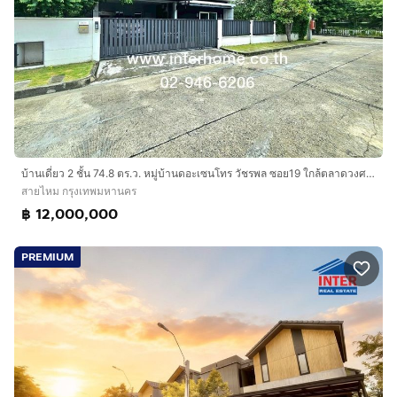
บ้านเดี่ยว 2 ชั้น 74.8 ตร.ว. หมู่บ้านดอะเซนโทร วัชรพล ซอย19 ใกล้ตลาดวงศกร และโรงเรียนสารสาสน์วิเทศสายไหม อยู่ระหว่างซอยสุขาภิบาล5 ซอย76-78
สายไหม กรุงเทพมหานคร
฿ 12,000,000
PREMIUM