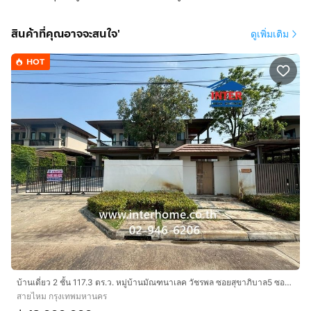
สินค้าที่คุณอาจจะสนใจ'
ดูเพิ่มเติม
HOT
บ้านเดี่ยว 2 ชั้น 117.3 ตร.ว. หมู่บ้านมัณฑนาเลค วัชรพล ซอยสุขาภิบาล5 ซอย 63-2 ถนนสุขาภิบาล5 ถนนสายไหม เขตสายไหม กรุงเทพมหานคร
สายไหม กรุงเทพมหานคร