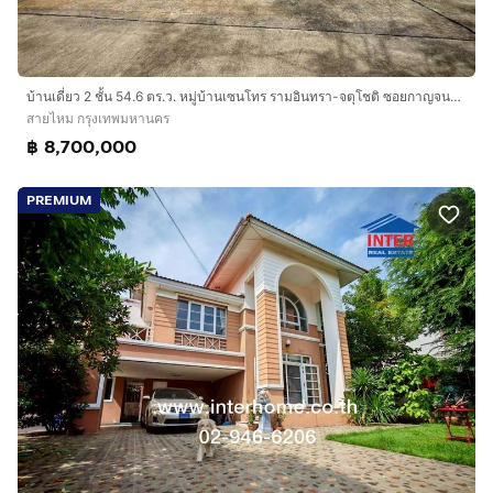
บ้านเดี่ยว 2 ชั้น 54.6 ตร.ว. หมู่บ้านเซนโทร รามอินทรา-จตุโชติ ซอยกาญจนาภิเษก4 ถนนรามอินทรา ถนนคู่ขนานกาญจนาภิเษก เขตสายไหม กรุงเทพมหานคร
สายไหม กรุงเทพมหานคร
฿ 8,700,000
PREMIUM