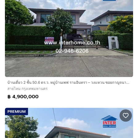
บ้านเดี่ยว 2 ชั้น 50.6 ตร.ว. หมู่บ้านเพฟ รามอินทรา – วงแหวน ซอยกาญจนาภิเษก4 ถนนวงแหวน-รามอินทรา ถนนกาญจนาภิเษก4 เขตสายไหม กรุงเทพมหานคร
สายไหม กรุงเทพมหานคร
฿ 4,900,000
PREMIUM