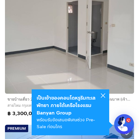
เป็นเจ้าของคอนโดหรูริมทะเล
ขายบ้านเดี่ยว 2 ชั้น หมู่บ้านพฤกษาวิลเลจ 8 วัชรพล ราคา 3.3 ล้านบาท (เจ้าของขายเอง)
พัทยา ภายใต้เครือโรงแรม
สายไหม กรุงเทพมหานคร
Banyan Group
฿ 3,300,000
พร้อมรับข้อเสนอพิเศษช่วง Pre-
Sale ก่อนใคร
PREMIUM