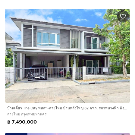
บ้านเดี่ยว The City พหลฯ-สายไหม บ้านหลังใหญ่ 62 ตร.ว. สภาพนางฟ้า ฟังก์ชันครบ 4 นอน 4 น้ำ เดินทางสะดวกใกล้สนามบินดอนเมือง และทางด่วน
สายไหม กรุงเทพมหานคร
฿ 7,490,000