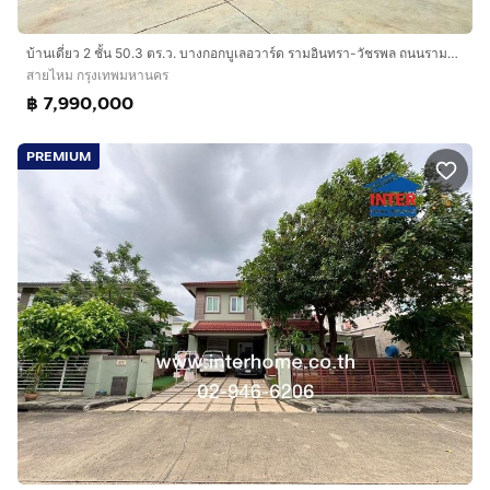
บ้านเดี่ยว 2 ชั้น 50.3 ตร.ว. บางกอกบูเลอวาร์ด รามอินทรา-วัชรพล ถนนรามอินทรา ถนนจตุโชติ เขตสายไหม กรุงเทพมหานคร
สายไหม กรุงเทพมหานคร
฿ 7,990,000
PREMIUM