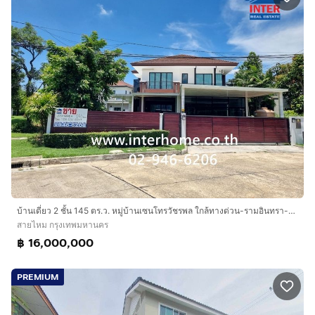
บ้านเดี่ยว 2 ชั้น 145 ตร.ว. หมู่บ้านเซนโทรวัชรพล ใกล้ทางด่วน-รามอินทรา-อาจณรงค์ ถนนสุขาภิบาล5 ถนนรามอินทรา เขตสายไหม กรุงเทพมหานคร
สายไหม กรุงเทพมหานคร
฿ 16,000,000
PREMIUM