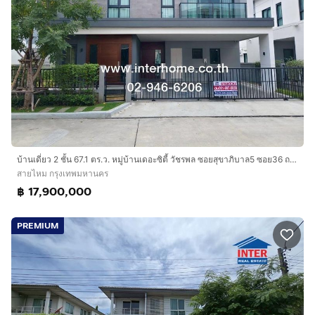
บ้านเดี่ยว 2 ชั้น 67.1 ตร.ว. หมู่บ้านเดอะซิตี้ วัชรพล ซอยสุขาภิบาล5 ซอย36 ถนนรามอินทรา ถนนสุขาภิบาล5 เขตสายไหม กรุงเทพมหานคร
สายไหม กรุงเทพมหานคร
฿ 17,900,000
PREMIUM