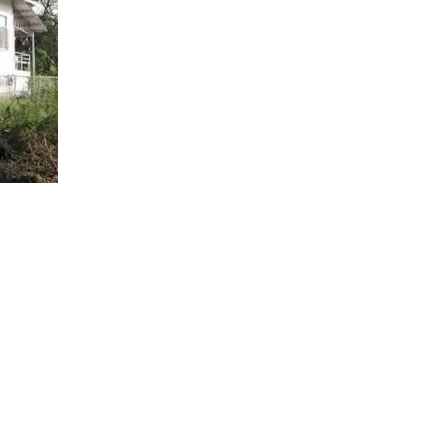
ว
/ ร้านเกษตร — 2 นาที
— 4–5 นาที