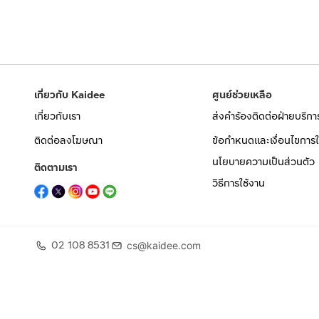
• โรงพยาบาลสัตว์ 2 แห่ง — 10 นาที
• โรงเรียนนานาชาติเซนต์แอนดรูว์ — 12 นาที
• โรงพยาบาลบางเลน — 12 นาที
• เซ็นทรัลเวสเกต 30 นาที
เหมือนอยู่โซนรามอินทราแค่ไม่แออัด
เกี่ยวกับ Kaidee
ศูนย์ช่วยเหลือ
เกี่ยวกับเรา
ส่งคำร้องติดต่อฝ่ายบริกา
ติดต่อลงโฆษณา
ข้อกำหนดและเงื่อนไขการใ
นโยบายความเป็นส่วนตัว
ติดตามเรา
วิธีการใช้งาน
02 108 8531
cs@kaidee.com