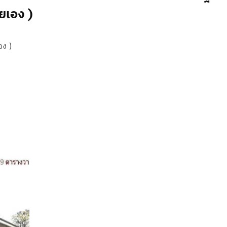
ายเอง )
อง )
ตร
ร