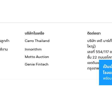
บริษัทในเครือ
ติดต่อเรา
รลูกค้า
Carro Thailand
บริษัท เคดี มาร์
ใหญ่)
ช้งาน
Innorithm
เลขที่ 554/117 
Motto Auction
ชั้น 22 ถนนอโศ
เขตดินแดง
Genie Fintech
เป็น
กรุงเทพมหานคร
โรงแ
พร้อม