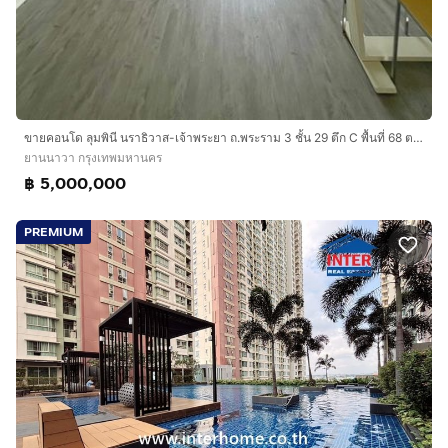
ขายคอนโด ลุมพินี นราธิวาส-เจ้าพระยา ถ.พระราม 3 ชั้น 29 ตึก C พื้นที่ 68 ตร.ม. จำนวน 2 ห้องนอน 2 ห้องน้ำ สนใจติดต่อ 089-897-6775
ยานนาวา กรุงเทพมหานคร
฿ 5,000,000
PREMIUM