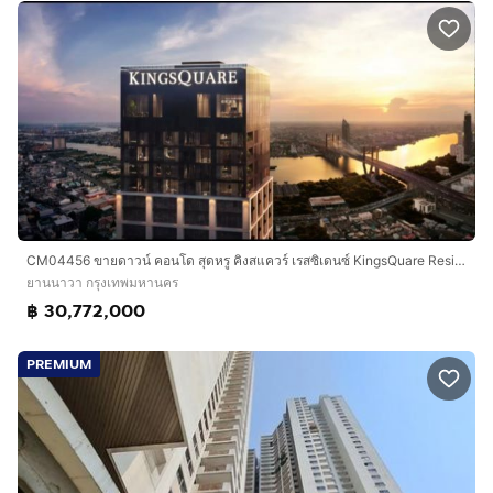
CM04456 ขายดาวน์ คอนโด สุดหรู คิงสแควร์ เรสซิเดนซ์ KingsQuare Residence คอนโดมิเนียม ถนนรัชดาภิเษก
ยานนาวา กรุงเทพมหานคร
฿ 30,772,000
PREMIUM