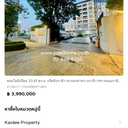
คอนโดมิเนียม 33.61 ตร.ม. บริดจ์นราธิวาส ถนนสาทร-นราธิวาสฯ ถนนนราธิวาสราชนครินทร์ เขตยานนาวา กรุงเทพมหานคร
ยานนาวา กรุงเทพมหานคร
฿ 3,990,000
หาซื้อในหมวดหมู่นี้
Kaidee Property