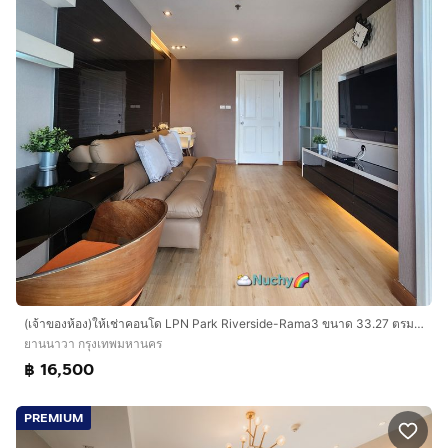
(เจ้าของห้อง)ให้เช่าคอนโด LPN Park Riverside-Rama3 ขนาด 33.27 ตรม. ชั้น14 ตึกC วิวแม่น้ำเจ้าพระยา ใกล้ขึ้น-ลงทางด่วน พร้อมอยู่เฟอร์ครบ
ยานนาวา กรุงเทพมหานคร
฿ 16,500
PREMIUM