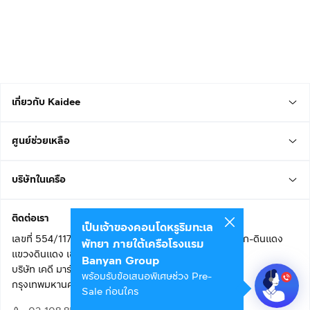
เกี่ยวกับ Kaidee
ศูนย์ช่วยเหลือ
บริษัทในเครือ
ติดต่อเรา
เป็นเจ้าของคอนโดหรูริมทะเล
เลขที่ 554/117 อาคารสกายไนน์ เซ็นเตอร์ ชั้น 22 ถนนอโศก-ดินแดง
พัทยา ภายใต้เครือโรงแรม
แขวงดินแดง เขตดินแดง
Banyan Group
บริษัท เคดี มาร์เก็ตเพลส จำกัด (สำนักงานใหญ่)
พร้อมรับข้อเสนอพิเศษช่วง Pre-
กรุงเทพมหานคร 10400
Sale ก่อนใคร