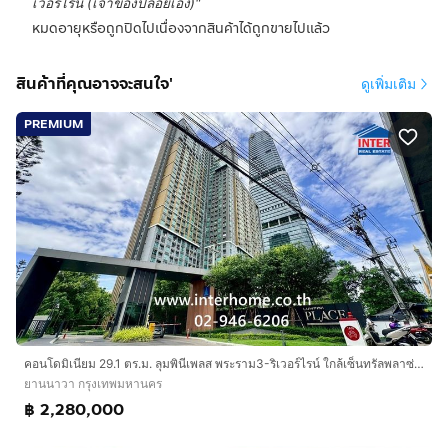
เวอร์ไรน์ (เจ้าของปล่อยเอง)
"
หมดอายุหรือถูกปิดไปเนื่องจากสินค้าได้ถูกขายไปแล้ว
สินค้าที่คุณอาจจะสนใจ'
ดูเพิ่มเติม
PREMIUM
คอนโดมิเนียม 29.1 ตร.ม. ลุมพินีเพลส พระราม3-ริเวอร์ไรน์ ใกล้เซ็นทรัลพลาซ่า พระราม3 ถนนวงแหวนอุตสาหกรรม เขตยานนาวา กรุงเทพมหานคร
ยานนาวา กรุงเทพมหานคร
฿ 2,280,000