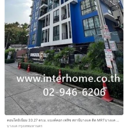
คอนโดมิเนียม 33.27 ตร.ม. แบงค์คอก เฟลิซ สถานีบางแค ติด MRTบางแค ซอยเพชรเกษม39-2 ถนนกาญจนาภิเษก ถนนเพชรเกษม เขตบางแค กรุงเทพมหานคร
บางแค กรุงเทพมหานคร