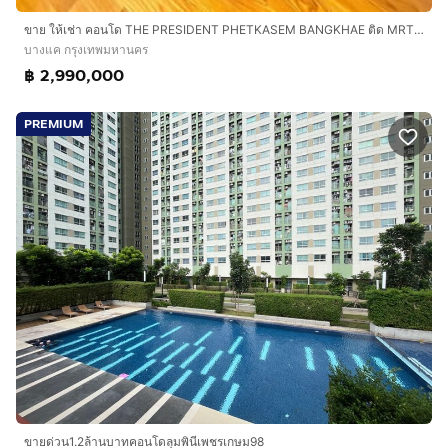
ขาย ให้เช่า คอนโด THE PRESIDENT PHETKASEM BANGKHAE ติด MRT หลักสอง ห้องมุม วิวสวย พร้อมอยู่
บางแค กรุงเทพมหานคร
฿ 2,990,000
PREMIUM
ขายด่วน1.2ล้านบาทคอนโดลุมพินีเพชรเกษม98