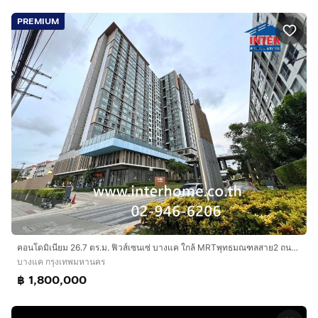
PREMIUM
คอนโดมิเนียม 26.7 ตร.ม. ฟิวส์เซนเซ่ บางแค ใกล้ MRTพุทธมณฑลสาย2 ถนนเพชรเกษม ถนนพุทธมณฑลสาย 2 เขตบางแค กรุงเทพมหานคร
บางแค กรุงเทพมหานคร
฿ 1,800,000