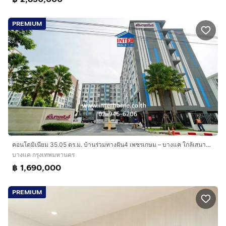
PREMIUM
คอนโดมิเนียม 35.05 ตร.ม. บ้านร่วมทางฝัน4 เพชรเกษม – บางแค ใกล้เสนาคิทท์ เอ็มอาร์ที–บางแค ถนนเพชรเกษม ถนนบางแคถนนเทอดไท เขตบางแค กรุงเทพ
บางแค กรุงเทพมหานคร
฿ 1,690,000
PREMIUM