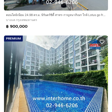
คอนโดมิเนียม 24.98 ตร.ม. นิรันดร์ซิตี้ สาทร-กาญจนาภิเษก ใกล้ Lotus go fresh กาญจนาภิเษก8 ซอยหมู่บ้านมั่งมีซิตี้บางแค ถนนกาญจนาภิเษก เขตบางแค
บางแค กรุงเทพมหานคร
฿ 900,000
PREMIUM