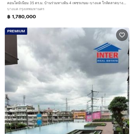
คอนโดมิเนียม 35 ตร.ม. บ้านร่วมทางฝัน 4 เพชรเกษม-บางแค ใกล้ตลาดบางแค ซอยวัดนิมมานรดี ถนนเพชรเกษม ถนนเทอดไท เขตบางแค กรุงเทพมหานคร
บางแค กรุงเทพมหานคร
฿ 1,780,000
PREMIUM