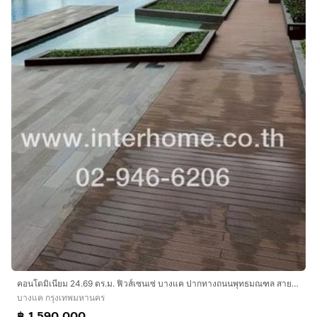
คอนโดมิเนียม 24.69 ตร.ม. ฟิวส์เซนเซ่ บางแค ปากทางถนนพุทธมณฑล สาย2 ถนนเพชรเกษม เขตบางแค กรุงเทพมหานคร
บางแค กรุงเทพมหานคร
฿ 1,590,000