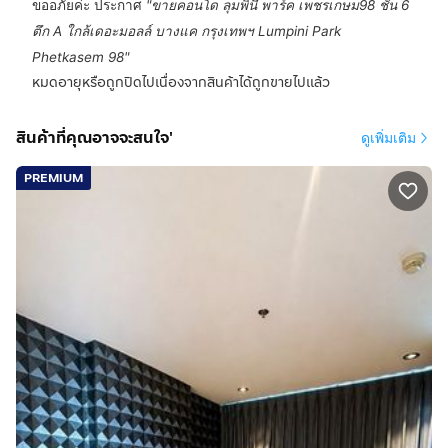
ขออภัยค่ะ ประกาศ
"
ขายคอนโด ลุมพินี พาร์ค เพชรเกษม98 ชั้น 6
ตึก A ใกล้เดอะมอลล์ บางแค กรุงเทพฯ Lumpini Park
Phetkasem 98
"
หมดอายุหรือถูกปิดไปเนื่องจากสินค้าได้ถูกขายไปแล้ว
สินค้าที่คุณอาจจะสนใจ'
ดูเพิ่มเติม
PREMIUM