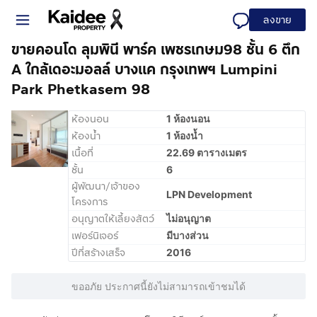
ลงขาย
ขายคอนโด ลุมพินี พาร์ค เพชรเกษม98 ชั้น 6 ตึก
A ใกล้เดอะมอลล์ บางแค กรุงเทพฯ Lumpini
Park Phetkasem 98
ห้องนอน
1 ห้องนอน
ห้องน้ำ
1 ห้องน้ำ
เนื้อที่
22.69 ตารางเมตร
ชั้น
6
ผู้พัฒนา/เจ้าของ
LPN Development
โครงการ
อนุญาตให้เลี้ยงสัตว์
ไม่อนุญาต
เฟอร์นิเจอร์
มีบางส่วน
ปีที่สร้างเสร็จ
2016
ขออภัย ประกาศนี้ยังไม่สามารถเข้าชมได้