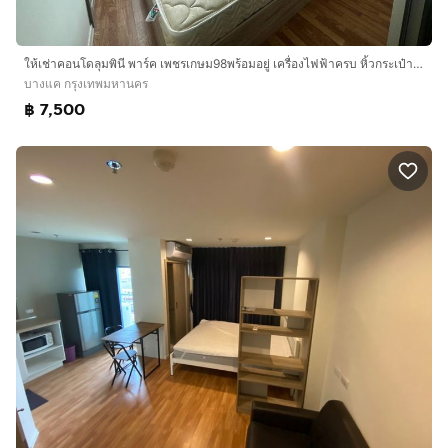
ให้เช่าคอนโดลุมพินี พาร์ค เพชรเกษม98พร้อมอยู่ เครื่องไฟฟ้าครบ หิ้วกระเป๋าเข้าอยู่ได้เลย
บางแค กรุงเทพมหานคร
฿ 7,500