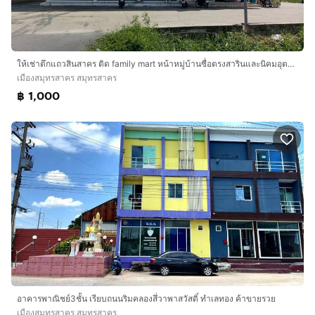
ให้เช่าตึกแถวสินสาคร ติด family mart หน้าหมู่บ้านซื่่อตรงสารินและนิคมอุตสาหกรรมสินสาคร
เมืองสมุทรสาคร สมุทรสาคร
฿ 1,000
อาคารพาณิชย์3ชั้น เรียบถนนริมคลองสึ่วาพาสวัสดิ์ ทำเลทอง ค้าขายรวย
เมืองสมุทรสาคร สมุทรสาคร