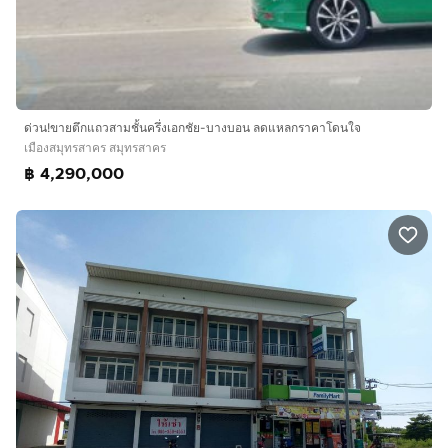
ด่วน!ขายตึกแถวสามชั้นครึ่งเอกชัย-บางบอน ลดแหลกราคาโดนใจ
เมืองสมุทรสาคร สมุทรสาคร
฿ 4,290,000