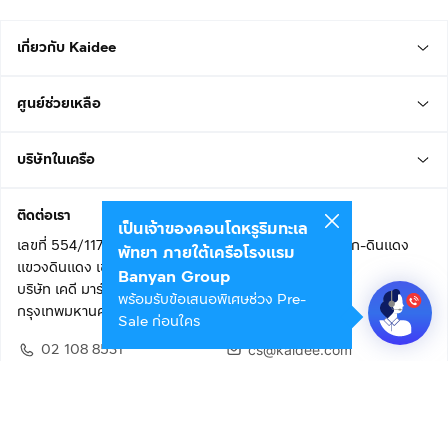
เกี่ยวกับ Kaidee
ศูนย์ช่วยเหลือ
บริษัทในเครือ
ติดต่อเรา
เป็นเจ้าของคอนโดหรูริมทะเล
เลขที่ 554/117 อาคารสกายไนน์ เซ็นเตอร์ ชั้น 22 ถนนอโศก-ดินแดง
พัทยา ภายใต้เครือโรงแรม
แขวงดินแดง เขตดินแดง
Banyan Group
บริษัท เคดี มาร์เก็ตเพลส จำกัด (สำนักงานใหญ่)
พร้อมรับข้อเสนอพิเศษช่วง Pre-
กรุงเทพมหานคร 10400
Sale ก่อนใคร
02 108 8531
cs@kaidee.com
ติดตามเรา