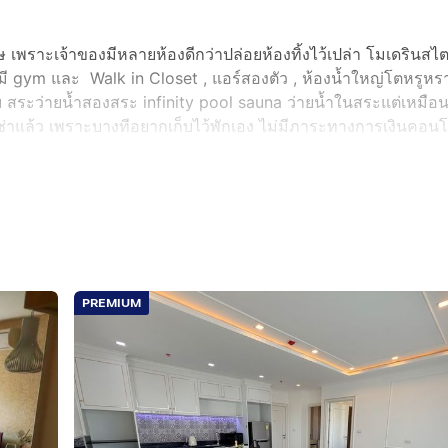
ราะเจ้าของมีหลายห้องดีกว่าปล่อยห้องทิ้งไว้เปล่า โมเดรินสไตล
ี gym และ Walk in Closet , แอร์สองตัว , ห้องน้ำใหญ่โตหรูหรา
ย สระว่ายน้ำสองสระ infinity pool sauna ว่ายน้ำในสระแต่เหมื
ให้เช่าแล้ว เพราะบางทีอยากเก็บไว้พักเอง ไม่มีภาระทางการเงินคอน
937
ตู่ Beautiful modern-style condo in excellent condition, 
its and prefers renting it out rather than leaving it vacant.
PREMIUM
the breeze