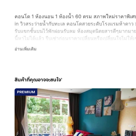
คอนโด 1 ห้องนอน 1 ห้องน้ำ 60 ตรม สภาพใหม่ราคาพิเศษ เพ
in วิวสระว่ายน้ำกับทะเล คอนโดสวยระดับโรงแรมห้าดาว ม
รับแขกชั้นบนไว้พักผ่อนรับลม ห้องสมุดนิตยสารดีๆมากมา
นี้หาไม่ได้แล้ว รีบเช่าก่อนราคาเปลี่ยนหรือเปลี่ยนใจไม่
หมดแล้ว เลยให้เช่าราคาพิเศษ
กดเพื่อดูเบอร์โทร xxxxxx
อ่านเพิ่มเติม
special rental price because the owner has multiple un
✨ Highlights
Fully furnished, modern design
Built-in kitchen
สินค้าที่คุณอาจจะสนใจ'
Pool and sea view
Walk-in closet
PREMIUM
2 air conditioners
Large, luxurious bathroom
🏨 Luxury Facilities (5-star hotel level)
Fully equipped gym
Elegant upper-floor lounge area to relax and enjoy 
Library with a great selection of magazines