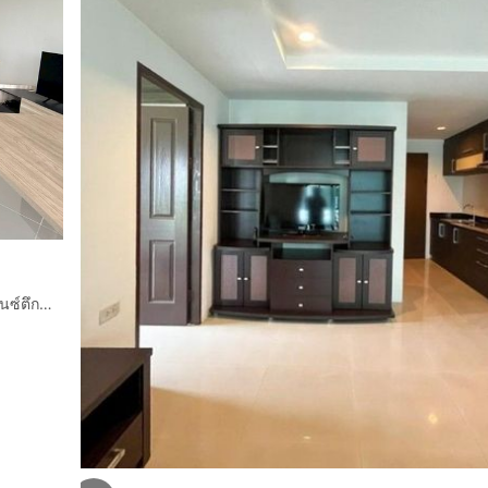
ขายคอนโดพร้อมผู้เช่า วงศ์อมาตย์ ไพรเวท รีสอร์ท แอนด์ เรสซิเดนซ์ตึก B ชั้น 6 ทำเลดี เดินทางสะดวก ใกล้Terminal 21 พัทยา