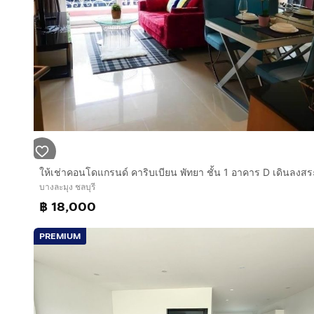
Two swimming pools, including an infinity pool
Sauna
Swim with a sea-like atmosphere
💎 This price is hard to find! Hurry before the pric
instead. The condo is fully paid off, with no financial
📞 Contact:
กดเพื่อดูเบอร์โทร xxxxxx937
(Tu)
บางละมุง ชลบุรี
฿ 18,000
PREMIUM