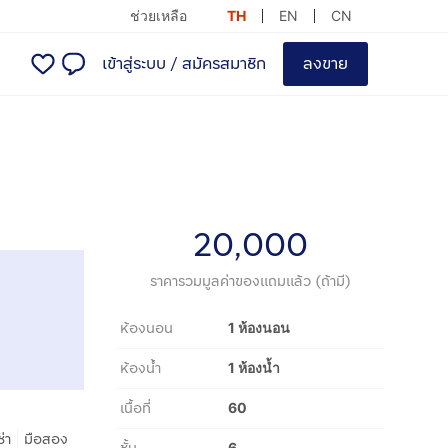
ช่วยเหลือ
TH
EN
CN
เข้าสู่ระบบ
/
สมัครสมาชิก
ลงขาย
20,000
ราคารวมมูลค่าของแถมแล้ว (ถ้ามี)
ห้องนอน
1 ห้องนอน
ห้องน้ำ
1 ห้องน้ำ
เนื้อที่
60
|
ช่า
มือสอง
6