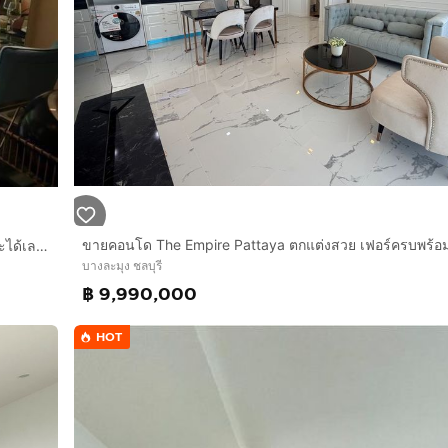
e changes — or the owner decides to keep the unit for person
 burden, which is why it’s offered at such a special rate.
ให้เช่าคอนโดแกรนด์ คาริบเบียน พัทยา ชั้น 1 อาคาร D เดินลงสระได้เลย ขนาด 35 ตร.ม. เมืองพัทยา บางละมุง ชลบุรี
บางละมุง ชลบุรี
฿ 9,990,000
HOT