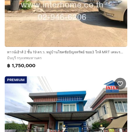
ทาวน์เฮ้าส์ 2 ชั้น 19 ตร.ว. หมู่บ้านโชคชัยปัญจทรัพย์ ซอย3 ใกล้ MRT เคหะรามคำแหง ซอยรามคำแหง184 ถนนรามคำแหง เขตมีนบุรี กรุงเทพมหานคร
มีนบุรี กรุงเทพมหานคร
฿ 1,750,000
PREMIUM