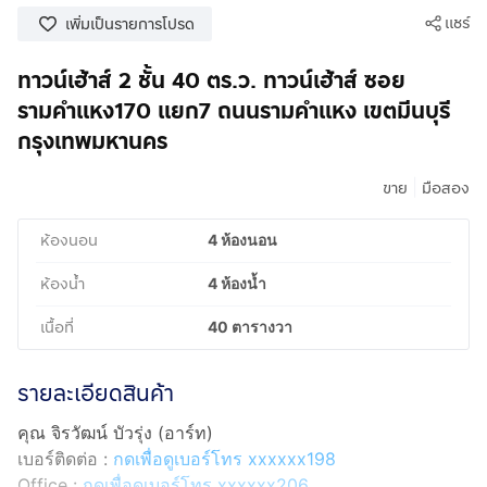
แชร์
เพิ่มเป็นรายการโปรด
ทาวน์เฮ้าส์ 2 ชั้น 40 ตร.ว. ทาวน์เฮ้าส์ ซอย
รามคำแหง170 แยก7 ถนนรามคำแหง เขตมีนบุรี
กรุงเทพมหานคร
|
ขาย
มือสอง
ห้องนอน
4 ห้องนอน
ห้องน้ำ
4 ห้องน้ำ
เนื้อที่
40 ตารางวา
รายละเอียดสินค้า
คุณ จิรวัฒน์ บัวรุ่ง (อาร์ท)
เบอร์ติดต่อ :
กดเพื่อดูเบอร์โทร xxxxxx198
Office :
กดเพื่อดูเบอร์โทร xxxxxx206