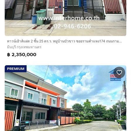
ทาวน์เฮ้าส์แฝด 2 ชั้น 25 ตร.ว. หมู่บ้านบัวขาว ซอยรามคำแหง174 ถนนรามคำแหง เขตมีนบุรี กรุงเทพมหานคร
มีนบุรี กรุงเทพมหานคร
฿ 2,350,000
PREMIUM