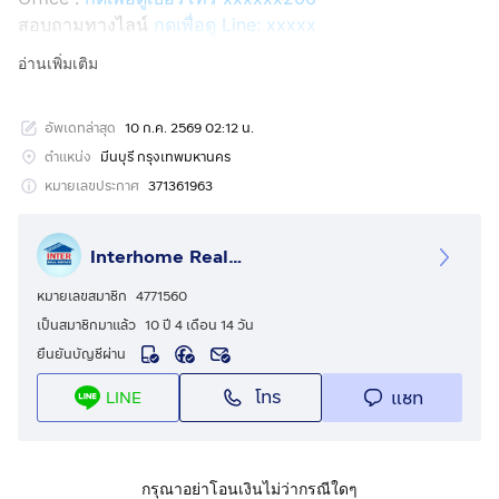
สอบถามทางไลน์
กดเพื่อดู Line: xxxxx
Line ID: @interhome
อ่านเพิ่มเติม
รหัสอสังหาริมทรัพย์ : 67336
อัพเดทล่าสุด
10 ก.ค. 2569 02:12 น.
ขนาด 40 ตร.ว.
ตำแหน่ง
มีนบุรี กรุงเทพมหานคร
ที่ตั้ง : ทาวน์เฮ้าส์ ซอยรามคำแหง170 แยก7 ถ.รามอินทรา
หมายเลขประกาศ
371361963
เขตมีนบุรี กรุงเทพมหานคร
Interhome Realty Estate
รายละเอียด
ใกล้โลตัส บิ๊กซี โฮมโปร ไทวัสดุ สาขาสุขาภิบาล 3 โรงเรียน
หมายเลขสมาชิก
4771560
เตรียมอุดมศึกษาน้อมเกล้า
เป็นสมาชิกมาแล้ว
10 ปี 4 เดือน 14 วัน
ยืนยันบัญชีผ่าน
ขายทาวน์เฮ้าส์ 2 ชั้น ซอยรามคำแหง170 แยก7 ถนน
โทร
แชท
LINE
รามคำแหง แขวงมีนบุรี เขตมีนบุรี กรุงเทพมหานคร
สูง 2 ชั้น 4 นอน 4 น้ำ 1 ครัว
มีที่จอดรถ 2 คัน แอร์ 1 ตัว
กรุณาอย่าโอนเงินไม่ว่ากรณีใดๆ