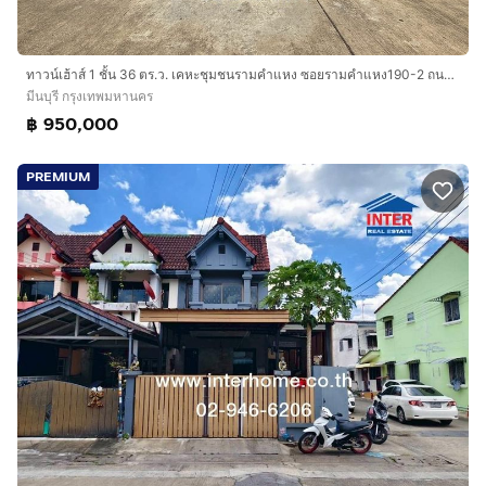
ทาวน์เฮ้าส์ 1 ชั้น 36 ตร.ว. เคหะชุมชนรามคำแหง ซอยรามคำแหง190-2 ถนนรามคำแหง เขตมีนบุรี กรุงเทพมหานคร
มีนบุรี กรุงเทพมหานคร
฿ 950,000
PREMIUM