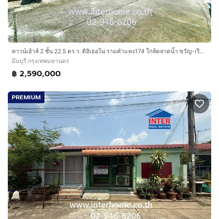
ทาวน์เฮ้าส์ 2 ชั้น 22.5 ตร.ว. ดิอิเธอโน่ รามคำแหง174 ใกล้ตลาดน้ำ ขวัญ-เรียม ซอยรามคำแหง174 ถนนรามคำแหง เขตมีนบุรี กรุงเทพมหานคร
มีนบุรี กรุงเทพมหานคร
฿ 2,590,000
PREMIUM