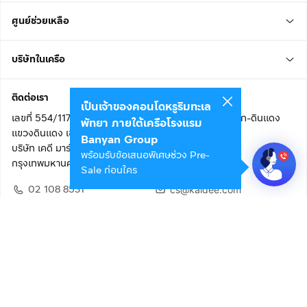
ศูนย์ช่วยเหลือ
บริษัทในเครือ
ติดต่อเรา
เป็นเจ้าของคอนโดหรูริมทะเล
เลขที่ 554/117 อาคารสกายไนน์ เซ็นเตอร์ ชั้น 22 ถนนอโศก-ดินแดง
พัทยา ภายใต้เครือโรงแรม
แขวงดินแดง เขตดินแดง
Banyan Group
บริษัท เคดี มาร์เก็ตเพลส จำกัด (สำนักงานใหญ่)
พร้อมรับข้อเสนอพิเศษช่วง Pre-
กรุงเทพมหานคร 10400
Sale ก่อนใคร
02 108 8531
cs@kaidee.com
ติดตามเรา
เพื่อประสบการณ์ใช้งานที่ดีขึ้น