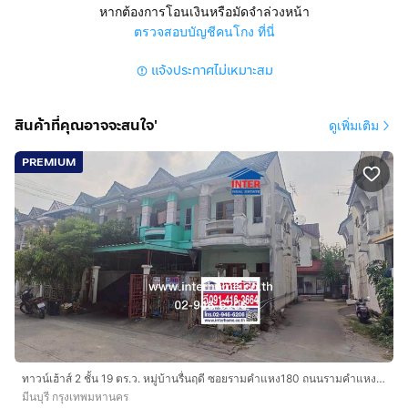
หากต้องการโอนเงินหรือมัดจำล่วงหน้า
การตกแต่ง
ตรวจสอบบัญชีคนโกง ที่นี่
ทาวน์เฮ้าส์ 2 ชั้น แปลงมุม ด้านข้างเป็นดินเปล่า 2 ห้องนอน
แจ้งประกาศไม่เหมาะสม
2 ห้องน้ำ 2 หลังติดกันทุบกำแพงกั้นห้องใหม่ เคยเป็นโฮม
ออฟฟิต เนื้อที่รวม 40 ตารางวา
แถมแอร์ 1 ตัว ปั้มน้ำ ต่อเติมหลังคาที่จอดรถหน้าบ้าน จอดรถ
สินค้าที่คุณอาจจะสนใจ'
ดูเพิ่มเติม
ได้ 2 คัน ต่อเติมห้องครัวบิวท์อิน
PREMIUM
ทำเลดีสถานที่ใกล้เคียง
ใกล้โลตัส บิ๊กซี โฮมโปร ไทวัสดุ สาขาสุขาภิบาล 3 โรงเรียน
เตรียมอุดมศึกษาน้อมเกล้า มหาวิทยาลัยเกษมบัณฑิต-ร่ม
เกล้า โรงพยาบาลนวมินทร์ 9 โรงพยาบาลเสรีรักษ์ โรง
พยาบาลนพรัตน์ โรงพยาบาลเกษมราษฎร์ รามคำแหง
มหาวิทยาลัยรามคำแหง มหาวิทยาลัยเอแบค โรงพยาบาล
เวชธานี โรงพยาบาลลาดพร้าว โรงพยาบาลรามคำแหง
ราชมังคลากีฬาสถาน(กกท.) ห้างสรรพสินค้าพาซิโอ้ ตลาด
สัมมากรณ์ ตลาดมีนบุรี Top รามคำแหง โกลเด้นเพลส
ทาวน์เฮ้าส์ 2 ชั้น 19 ตร.ว. หมู่บ้านรื่นฤดี ซอยรามคำแหง180 ถนนรามคำแหง เขตมีนบุรี กรุงเทพมหานคร
การเดินทางสะดวก
มีนบุรี กรุงเทพมหานคร