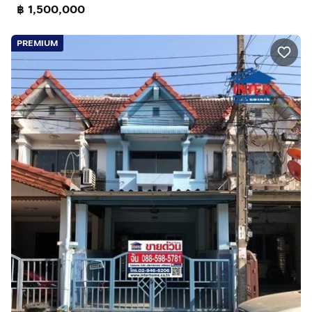
฿ 1,500,000
ถนนรามคำแหง ถนนร่มเกล้า
ใกล้รถไฟฟ้าสายสีส้ม
ใกล้ทางด่วนมอเตอร์เวย์
PREMIUM
ใกล้ทางด่วนวงแหวนรอบนอก
ใกล้สนามบินสุวรรณภูมิ
บริษัท อินเตอร์โฮม เรียลตี้ เอสเตท จำกัด
Interhome Realty Estate
www.interhome.co.th
โทร.
กดเพื่อดูเบอร์โทร xxxxxx206
https://www.interhome.co.th/propertydetail.php?
propcode=67336