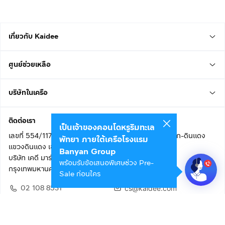
เกี่ยวกับ Kaidee
ศูนย์ช่วยเหลือ
บริษัทในเครือ
ติดต่อเรา
เป็นเจ้าของคอนโดหรูริมทะเล
เลขที่ 554/117 อาคารสกายไนน์ เซ็นเตอร์ ชั้น 22 ถนนอโศก-ดินแดง
พัทยา ภายใต้เครือโรงแรม
แขวงดินแดง เขตดินแดง
Banyan Group
บริษัท เคดี มาร์เก็ตเพลส จำกัด (สำนักงานใหญ่)
พร้อมรับข้อเสนอพิเศษช่วง Pre-
กรุงเทพมหานคร 10400
Sale ก่อนใคร
02 108 8531
cs@kaidee.com
ติดตามเรา