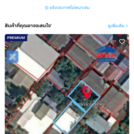
ทำเลดีสถานที่ใกล้เคียง
แจ้งประกาศไม่เหมาะสม
ใกล้โรงพยาบาลยันฮี
โรงพยาบาลศิริราช
เซ็นทรัลปิ่นเกล้า
สินค้าที่คุณอาจจะสนใจ'
ดูเพิ่มเติม
โลตัสจรัญสนิทวงศ์
PREMIUM
การเดินทางสะดวก
ห่างจากถนนสิรินธร 800 เมตร
ถนนจรัญสนิทวงศ์ ถนนวงศ์สว่าง
ใกล้รถไฟฟ้า MRT สถานีสิรินธร สามารถเดินได้เพียง 300
เมตร
บริษัท อินเตอร์โฮม เรียลตี้ เอสเตท จำกัด
Interhome Realty Estate
www.interhome.co.th
โทร.
กดเพื่อดูเบอร์โทร xxxxxx206
https://www.interhome.co.th/propertydetail.php?
propcode=67353