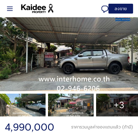
ลงขาย
+3
4,990,000
ราคารวมมูลค่าของแถมแล้ว (ถ้ามี)