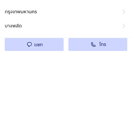
กรุงเทพมหานคร
บางพลัด
โทร
แชท