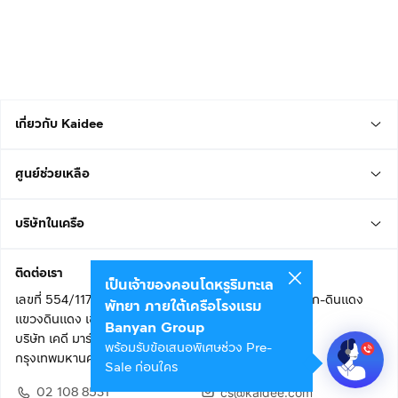
เกี่ยวกับ Kaidee
ศูนย์ช่วยเหลือ
บริษัทในเครือ
ติดต่อเรา
เป็นเจ้าของคอนโดหรูริมทะเล
เลขที่ 554/117 อาคารสกายไนน์ เซ็นเตอร์ ชั้น 22 ถนนอโศก-ดินแดง
พัทยา ภายใต้เครือโรงแรม
แขวงดินแดง เขตดินแดง
Banyan Group
บริษัท เคดี มาร์เก็ตเพลส จำกัด (สำนักงานใหญ่)
พร้อมรับข้อเสนอพิเศษช่วง Pre-
กรุงเทพมหานคร 10400
Sale ก่อนใคร
02 108 8531
cs@kaidee.com