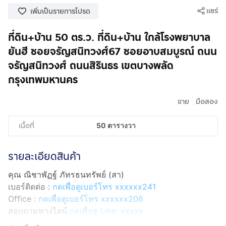
แชร์
เพิ่มเป็นรายการโปรด
ที่ดิน+บ้าน 50 ตร.ว. ที่ดิน+บ้าน ใกล้โรงพยาบาล
ยันฮี ซอยจรัญสนิทวงศ์67 ซอยอาบสมบูรณ์ ถนน
จรัญสนิทวงศ์ ถนนสิรินธร เขตบางพลัด
กรุงเทพมหานคร
|
ขาย
มือสอง
เนื้อที่
50 ตารางวา
รายละเอียดสินค้า
คุณ ณิชาพัฏฐ์ ภัทรธนทรัพย์ (สา)
เบอร์ติดต่อ :
กดเพื่อดูเบอร์โทร xxxxxx241
Office :
กดเพื่อดูเบอร์โทร xxxxxx206
สอบถามทางไลน์
กดเพื่อดู Line: xxxxx
Line ID: @interhome