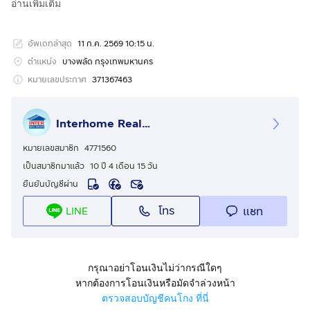
อ่านเพิ่มเติม
รหัสอสังหาริมทรัพย์ : 67353
อัพเดทล่าสุด
11 ก.ค. 2569 10:15 น.
ขนาด 50 ตร.ว.
ตำแหน่ง
บางพลัด กรุงเทพมหานคร
ที่ตั้ง : ที่ดิน+บ้าน ใกล้โรงพยาบาลยันฮี ถ.จรัญสนิทวงศ์ เขต
หมายเลขประกาศ
371367463
บางพลัด กรุงเทพมหานคร
Interhome Realty Estate
รายละเอียด
ใกล้โรงพยาบาลยันฮี โรงพยาบาลศิริราช เซ็นทรัลปิ่นเกล้า
หมายเลขสมาชิก
4771560
เป็นสมาชิกมาแล้ว
10 ปี 4 เดือน 15 วัน
ขายที่ดิน+บ้าน ซอยจรัญสนิทวงศ์67 แยก2 ซอยอาบสมบูรณ์
ยืนยันบัญชีผ่าน
ถนนจรัญสนิทวงศ์ ถนนสิรินธร แขวงบางพลัด เขตบางพลัด
โทร
แชท
LINE
กรุงเทพมหานคร
ขายที่ดินแถมบ้าน
หน้าบ้านกว้าง 10 เมตร
กรุณาอย่าโอนเงินไม่ว่ากรณีใดๆ
อยู่ในซอยไม่ลึก
หากต้องการโอนเงินหรือมัดจำล่วงหน้า
ตรวจสอบบัญชีคนโกง ที่นี่