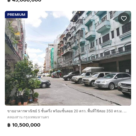
ราคาขาย : 30,000,000 บาท
(ค่าใช้จ่าย ณ วันโอน 50/50) *ยินดีรับนายหน้า / Agent*
PREMIUM
สนใจติดต่อคุณ : คุณ ปนัดดา
โทร :
กดเพื่อดูเบอร์โทร xxxxxx634
#อาคารพาณิชย์ 3 คูหา ในกรุงเทพมหานคร
#เหมาะสำหรับทำสถานที่ทำงาน
#พื้นที่ใช้สอยเยอะ
ขายอาคารพาณิชย์ 5 ชั้นครึ่ง พร้อมชั้นลอย 20 ตรว. พื้นที่ใช้สอย 350 ตร.ม. ซอยเจริญนคร 45 คลองสาน ไอคอนสยาม ใกล้รถไฟฟ้า BTS กรุงธนบุรี
คลองสาน กรุงเทพมหานคร
฿ 10,500,000