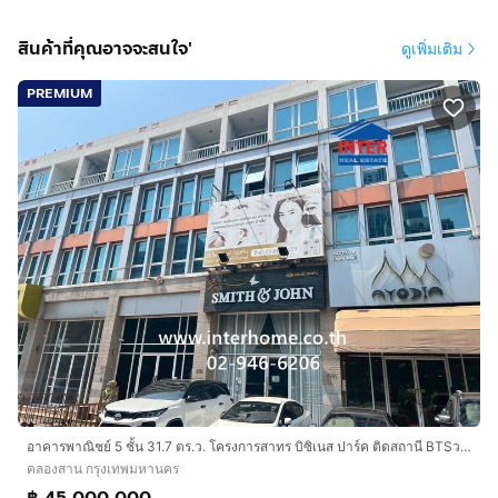
- เซ็นทรัล บางรัก
- ไอคอนสยาม
สินค้าที่คุณอาจจะสนใจ'
ดูเพิ่มเติม
- Hatch Dome
PREMIUM
- SkyFlyers
- Jurassic World : The Experience Bangkok
- The River Lawn
- มหาวิทยาลัยเทคโนโลยีราชมงคลกรุงเทพ (พระนครใต้)
- มหาวิทยาลัยเทคโนโลยีพระจอมเกล้าธนบุรี
- วิทยาลัยนานาชาติ มหาวิทยาลัยศิลปากร
- โรงพยาบาลสมิติเวช ธนบุรี
- โรงพยาบาลสมเด็จพระปิ่นเกล้า
- โรงพยาบาลตากสิน
- โรงเรียนนานาชาติโชรส์เบอรี กรุงเทพฯ
- โรงเรียนมัธยมวัดสุทธาราม
- โรงเรียนเพาะปัญญา
- วัดสุทธาราม
- หลวงพ่อโบสถ์บน
อาคารพาณิชย์ 5 ชั้น 31.7 ตร.ว. โครงการสาทร บิซิเนส ปาร์ค ติดสถานี BTSวงเวียนใหญ่ ถนนกรุงธนบุรี เขตคลองสาน กรุงเทพมหานคร
คลองสาน กรุงเทพมหานคร
฿ 45,000,000