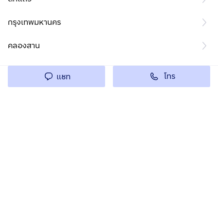
กรุงเทพมหานคร
คลองสาน
โทร
แชท