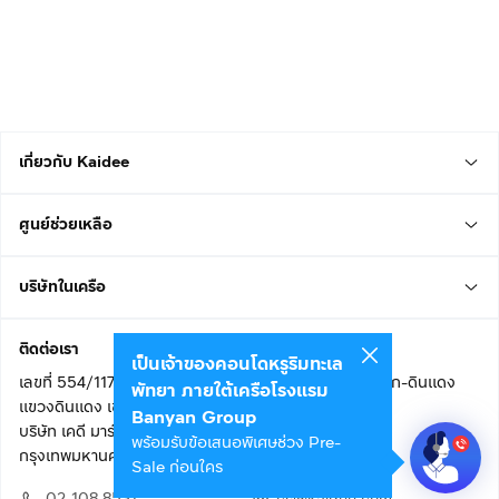
เกี่ยวกับ Kaidee
ศูนย์ช่วยเหลือ
บริษัทในเครือ
ติดต่อเรา
เป็นเจ้าของคอนโดหรูริมทะเล
เลขที่ 554/117 อาคารสกายไนน์ เซ็นเตอร์ ชั้น 22 ถนนอโศก-ดินแดง
พัทยา ภายใต้เครือโรงแรม
แขวงดินแดง เขตดินแดง
Banyan Group
บริษัท เคดี มาร์เก็ตเพลส จำกัด (สำนักงานใหญ่)
พร้อมรับข้อเสนอพิเศษช่วง Pre-
กรุงเทพมหานคร 10400
Sale ก่อนใคร
02 108 8531
cs@kaidee.com