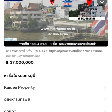
อาคารพาณิชย์ 6 ชั้น 159.4 ตร.ว. หมู่บ้านชุมชนสวนสมเด็จย่า ซอยตลาดสมเด็จเจ้าพระยา1 ใกล้ Icon Siam ถนนสมเด็จ เจ้าพระยา ถนนประชาธิปก เขตคลองสาน
คลองสาน กรุงเทพมหานคร
฿ 37,000,000
หาซื้อในหมวดหมู่นี้
Kaidee Property
อสังหาริมทรัพย์
ตึกแถว