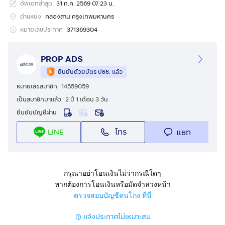
อัพเดทล่าสุด
31 ก.ค. 2569 07:23 น.
แผนที่ : https://maps.app.goo.gl/mHj9No97EPvQ68jx9
ตำแหน่ง
คลองสาน กรุงเทพมหานคร
ขนาดพื้นที่ : 40 ตร.ว. ขนาด 4 x 12 เมตร จำนวน 3 คูหา
หมายเลขประกาศ
371369304
พื้นที่ใช้สอย : 792 ตร.ม.
PROP ADS
***ยินดีรับนายหน้า / Agent***
ยืนยันด้วยบัตร ปชช. แล้ว
หมายเลขสมาชิก
14559059
รายละเอียด :
เป็นสมาชิกมาแล้ว
2 ปี 1 เดือน 3 วัน
- อาคารพาณิชย์ 3 คูหา สูง 5.5 ชั้น (ไม่รวมดาดฟ้า)
ยืนยันบัญชีผ่าน
- ห้องโถงขนาดใหญ่ 5–10 ห้อง
- 1 ห้องครัว
โทร
แชท
LINE
- 1 ห้องล็อคเกอร์
- ห้องน้ำแยกชาย–หญิง รวม 8 ห้อง (ห้องน้ำชาย 4 ห้อง/
ห้องน้ำหญิง 4 ห้อง)
- 3 ที่จอดรถ
กรุณาอย่าโอนเงินไม่ว่ากรณีใดๆ
หากต้องการโอนเงินหรือมัดจำล่วงหน้า
ตรวจสอบบัญชีคนโกง ที่นี่
สถานที่ใกล้เคียง :
- ริเวอร์ไซด์ พลาซ่า
แจ้งประกาศไม่เหมาะสม
- เสนาเฟสท์