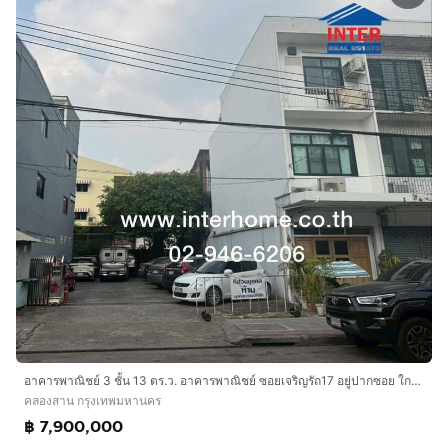
อาคารพาณิชย์ 3 ชั้น 13 ตร.ว. อาคารพาณิชย์ ซอยเจริญรัถ17 อยู่ปากซอย ใกล้ห้างไอคอนสยาม ถนนเจริญนคร ถนนเจริญรักษ์ เขตคลองสาน กรุงเทพมหานคร
คลองสาน กรุงเทพมหานคร
฿ 7,900,000