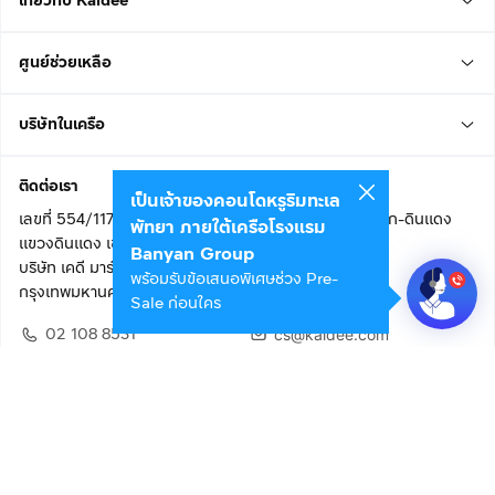
เกี่ยวกับ Kaidee
ศูนย์ช่วยเหลือ
บริษัทในเครือ
ติดต่อเรา
เป็นเจ้าของคอนโดหรูริมทะเล
เลขที่ 554/117 อาคารสกายไนน์ เซ็นเตอร์ ชั้น 22 ถนนอโศก-ดินแดง
พัทยา ภายใต้เครือโรงแรม
แขวงดินแดง เขตดินแดง
Banyan Group
บริษัท เคดี มาร์เก็ตเพลส จำกัด (สำนักงานใหญ่)
พร้อมรับข้อเสนอพิเศษช่วง Pre-
กรุงเทพมหานคร 10400
Sale ก่อนใคร
02 108 8531
cs@kaidee.com
ติดตามเรา