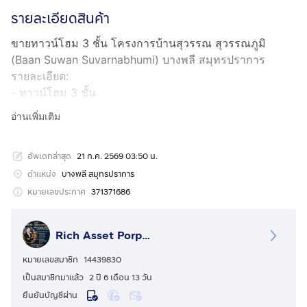
รายละเอียดสินค้า
ขายทาวน์โฮม 3 ชั้น โครงการบ้านสุวรรณ สุวรรณภูมิ
(Baan Suwan Suvarnabhumi) บางพลี สมุทรปราการ
รายละเอียด:
- ทาวน์โฮม 3 ชั้น
- เนื้อที่ 21 ตร.ว.
อ่านเพิ่มเติม
- กว้าง 6 เมตร ลึก 18 เมตร
- พื้นที่ใช้สอย 200 ตร.ม.
อัพเดทล่าสุด
21 ก.ค. 2569 03:50 น.
- 5 ห้องนอน 3 ห้องน้ำ 1 จอด
- 1 ห้องโถง 1 ห้องครัว
ตำแหน่ง
บางพลี สมุทรปราการ
- แอร์ 2 เครื่อง
หมายเลขประกาศ
371371686
- เคาน์เตอร์ครัว
- ปั๊มน้ำ,ถังเก็บน้ำ
Rich Asset Porperty
- โครงการติดถนนเดินทางสะดวก
- บ้านหันหน้าทางทิศตะวันออกเฉียงเหนือ
หมายเลขสมาชิก
14439830
เป็นสมาชิกมาแล้ว
2 ปี 6 เดือน 13 วัน
ทำเลที่ตั้ง :
ยืนยันบัญชีผ่าน
- หมู่บ้านสุวรรณ-สุวรรณภูมิ