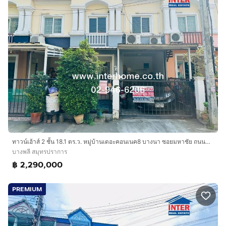
ทาวน์เฮ้าส์ 2 ชั้น 18.1 ตร.ว. หมู่บ้านเดอะคอนเนค8 บางนา ซอยมหาชัย ถนนบางนาตราด-ตราด ถนนกิ่งแก้ว-บางพลี บางพลี สมุทรปราการ
บางพลี สมุทรปราการ
฿ 2,290,000
PREMIUM