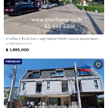
ราคา 2,890,000 บาท
สนใจติดต่อ : นุช
โทร :
กดเพื่อดูเบอร์โทร xxxxxx699
LINE : richhouseagent99
#ขายทาวน์โฮมสุวรรณสุวรรณภูมิ #ทาวน์โฮมบ้านสุวรรณ
ทาวน์โฮม 2 ชั้น 20.2 ตร.ว. หมู่บ้านพฤกษาวิลล์30 วงแหวน-อ่อนนุช ซอยลาดกระบัง14-1 ถนนลาดกระบัง บางพลี สมุทรปราการ
สุวรรณภูมิ
บางพลี สมุทรปราการ
#บ้านสุวรรณสุวรรณภูมิ #ทาวน์โฮมบางพลี #ทาวน์โฮม
฿ 1,895,000
สมุทรปราการ
#บ้านมือสองบางพลีใหญ่ #ขายบ้านใกล้สนามบินสุวรรณภูมิ
PREMIUM
#ทาวน์โฮม3ชั้น21ตรว #บ้านหันหน้าทิศตะวันออกเฉียงเหนือ
#บ้านสุวรรณภูมิบางพลี
รับฝากขาย บ้าน ที่ดิน อสังหาฯ ฟรีค่าการตลาด
รับจำนอง ขายฝาก พร้อมยื่นกู้ทุกธนาคาร
LINE : richhouseagent99
Call :
กดเพื่อดูเบอร์โทร xxxxxx699
Facebook : RICH Asset Property ซื้อ ขาย ฝาก เช่า อสัง