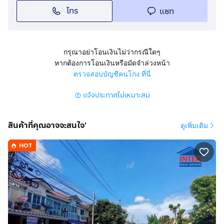
โทร
แชท
- ตำบลบางพลีใหญ่ อำเภอบางพลี
- จังหวัดสมุทรปราการ รหัส 10540
สถานที่ใกล้เคียง :
กรุณาอย่าโอนเงินไม่ว่ากรณีใดๆ
- 7-Eleven
หากต้องการโอนเงินหรือมัดจำล่วงหน้า
- บิ๊กซีเพลส
ตรวจสอบบัญชีคนโกง ที่นี่
- มาร์เกตวิลเลจ
แจ้งประกาศไม่เหมาะสม
- ตลาดเสรีไนท์มาร์เก็ต
- รร.สารสาสน์วิเทศสุวรรณภูมิ
- สถาบันเทคโนโลยีแห่งสุวรรณภูมิ
สินค้าที่คุณอาจจะสนใจ'
ดูเพิ่มเติม
- รร.วัดบางพลีใหญ่กลาง
- รพ.บางนา
HOT
- รพ.บางพลี
- ถนนกิ่งแก้ว ถนนเทพารักษ์
- ถนนศรีนครินทร์ และ ถนนบางนา-ตราด
แผนที่ Google Maps:
https://maps.app.goo.gl/zWzRfpgAq6iVjh3x9