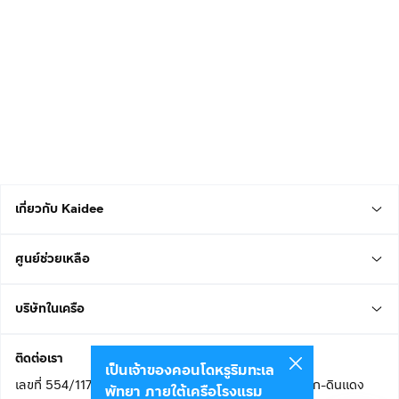
เกี่ยวกับ Kaidee
ศูนย์ช่วยเหลือ
บริษัทในเครือ
ติดต่อเรา
เป็นเจ้าของคอนโดหรูริมทะเล
เลขที่ 554/117 อาคารสกายไนน์ เซ็นเตอร์ ชั้น 22 ถนนอโศก-ดินแดง
พัทยา ภายใต้เครือโรงแรม