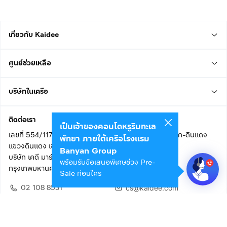
เกี่ยวกับ Kaidee
ศูนย์ช่วยเหลือ
บริษัทในเครือ
ติดต่อเรา
เป็นเจ้าของคอนโดหรูริมทะเล
เลขที่ 554/117 อาคารสกายไนน์ เซ็นเตอร์ ชั้น 22 ถนนอโศก-ดินแดง
พัทยา ภายใต้เครือโรงแรม
แขวงดินแดง เขตดินแดง
Banyan Group
บริษัท เคดี มาร์เก็ตเพลส จำกัด (สำนักงานใหญ่)
พร้อมรับข้อเสนอพิเศษช่วง Pre-
กรุงเทพมหานคร 10400
Sale ก่อนใคร
02 108 8531
cs@kaidee.com
ติดตามเรา