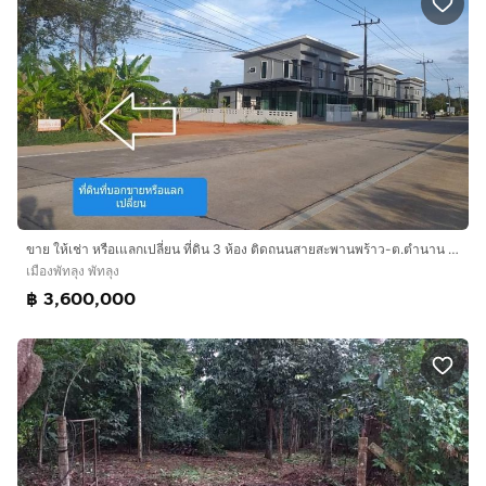
ขาย ให้เช่า หรือเแลกเปลี่ยน ที่ดิน 3 ห้อง ติดถนนสายสะพานพร้าว-ต.ตำนาน ห่างจากศาลากลางประมาณ 2 กม. อ.เมืองพัทลุง
เมืองพัทลุง พัทลุง
฿ 3,600,000