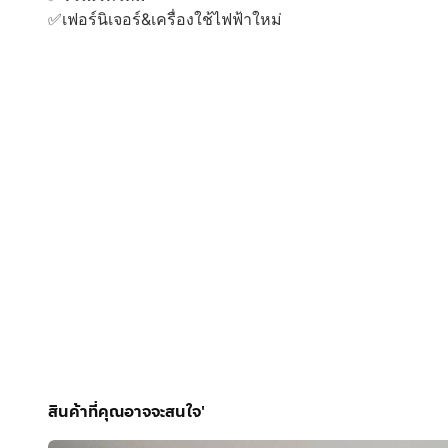
✅️เฟอร์นิเจอร์&เครื่องใช้ไฟฟ้าใหม่
สินค้าที่คุณอาจจะสนใจ'