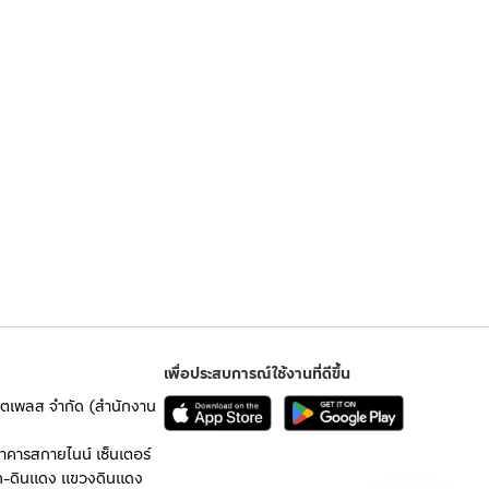
เพื่อประสบการณ์ใช้งานที่ดีขึ้น
เก็ตเพลส จำกัด (สำนักงาน
อาคารสกายไนน์ เซ็นเตอร์
ก-ดินแดง แขวงดินแดง