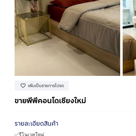
เพิ่มเป็นรายการโปรด
ขายพีพีคอนโดเชียงใหม่
รายละเอียดสินค้า
✅️รีโนเวทใหม่