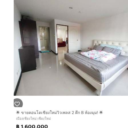
🌟 ขายคอนโดเชียงใหม่วิวเพลส 2 ตึก B ห้องมุม! 🌟
เมืองเชียงใหม่ เชียงใหม่
฿ 1,600,000