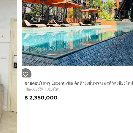
ขายคอนโดหรู Escent ville ติดห้างเซ็นทรัลเฟสติวัลเชียงใหม่
เมืองเชียงใหม่ เชียงใหม่
฿ 2,350,000