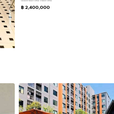
เมืองเชียงใหม่ เชียงใหม่
฿ 2,400,000