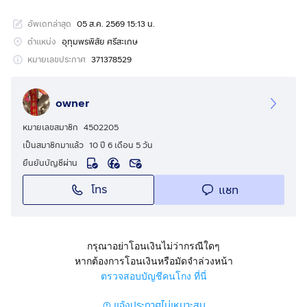
อัพเดทล่าสุด
05 ส.ค. 2569 15:13 น.
ที่ดินติดถนนของหมู่บ้าน น้ำประปา - ไฟฟ้า เข้าถึง
น้ำประปา-การประปานครหลวง ไฟฟ้า-การไฟฟ้านครหลวง
ตำแหน่ง
อุทุมพรพิสัย ศรีสะเกษ
อยู่ที่ หมู่4 บ้านสีแก้ว ตำบลก้านเหลือง อำเภออุพรพิสัย
หมายเลขประกาศ
371378529
ใกล้ตัวอำเภออุทุมพรพิสัย
owner
โรงพยาบาลอุทุมพรพิสัย
สถานนีรถไฟอุทุมพรพิสัย
หมายเลขสมาชิก
4502205
สถานีตำรวจอุทุมพรพิสัย
เป็นสมาชิกมาแล้ว
10 ปี 6 เดือน 5 วัน
ใกล้ปราสาทวัดาระกำแพงใหญ่
ยืนยันบัญชีผ่าน
โรงเรียนดัง ตลาด ห้างโลตัส สถานที่ ราชการ ต่างๆ
โทร
แชท
ห่างจากที่ดิน ประมาณ 5 กิโลเมตร เดินทางสะดวกมากๆ
อากาศดีไม่วุ่นวาย ที่ดินเหมาะจะสร้างที่อยู่อาศัย ทำเศรษฐกิจ
พอเพียง ทำโคกหนองนา หรือ ทำสวนผลไม้ สวนทุเรียน
กรุณาอย่าโอนเงินไม่ว่ากรณีใดๆ
ศรีสะเกษ มีชื่อเสียงมากๆ
หากต้องการโอนเงินหรือมัดจำล่วงหน้า
ตรวจสอบบัญชีคนโกง ที่นี่
เป็นที่ดินมรดก ปลอดภาระ พร้อมโอนได้ทันที
แจ้งประกาศไม่เหมาะสม
เจ้าของขายเอง ขายเพราะทำธุรกิจที่กรุงเทพ ที่ดินตอนนี้