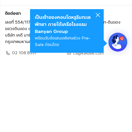
ติดต่อเรา
เป็นเจ้าของคอนโดหรูริมทะเล
เลขที่ 554/117 อาคารสกายไนน์ เซ็นเตอร์ ชั้น 22 ถนนอโศก-ดินแดง
พัทยา ภายใต้เครือโรงแรม
แขวงดินแดง เขตดินแดง
Banyan Group
บริษัท เคดี มาร์เก็ตเพลส จำกัด (สำนักงานใหญ่)
พร้อมรับข้อเสนอพิเศษช่วง Pre-
กรุงเทพมหานคร 10400
Sale ก่อนใคร
02 108 8531
cs@kaidee.com
ติดตามเรา
เพื่อประสบการณ์ใช้งานที่ดีขึ้น
© 2568 บริษัท เคดี มาร์เก็ตเพลส จำกัด