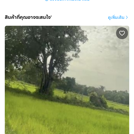
ปล่อยให้ญาติทำนา
สินค้าที่คุณอาจจะสนใจ'
ดูเพิ่มเติม
ท่านใดสนใจ หากสนใจซื้อจริงๆ ชอบที่ดินแปลงนี้จริงๆ และ
พร้อมซื้อ สามารถโทรศัพท์ มาพูดคุยสอบถามได้ค่ะ
พิกัดที่ดิน 2 แปลงติดกัน แปลงหน้าติดถนนคอนกรีต
https://www.google.com/maps?
q=15.06233176,104.14537634
** ทีมทำ การตลาด นายหน้า ไม่ตัองโทรมานะคะ อยากได้
ค่าคอม ไปบวกเอาเองค่ะ รับสายไม่ไหวแล้วค่ะ ขอบคุณค่ะ
🙏