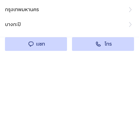
กรุงเทพมหานคร
บางกะปิ
โทร
แชท