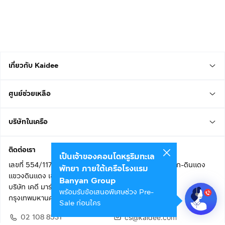
เกี่ยวกับ Kaidee
ศูนย์ช่วยเหลือ
บริษัทในเครือ
ติดต่อเรา
เป็นเจ้าของคอนโดหรูริมทะเล
เลขที่ 554/117 อาคารสกายไนน์ เซ็นเตอร์ ชั้น 22 ถนนอโศก-ดินแดง
พัทยา ภายใต้เครือโรงแรม
แขวงดินแดง เขตดินแดง
Banyan Group
บริษัท เคดี มาร์เก็ตเพลส จำกัด (สำนักงานใหญ่)
พร้อมรับข้อเสนอพิเศษช่วง Pre-
กรุงเทพมหานคร 10400
Sale ก่อนใคร
02 108 8531
cs@kaidee.com