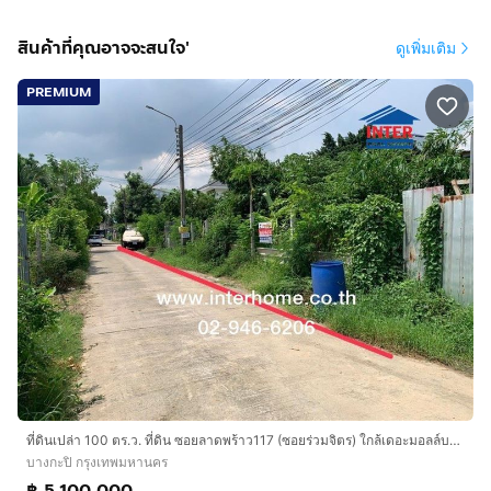
- มหาวิทยาลัยรามคำแหง
- สถานีรถไฟฟ้าสายสีส้ม
สินค้าที่คุณอาจจะสนใจ'
ดูเพิ่มเติม
- โรงพยาบาลรามคำแหง
PREMIUM
ราคา : 120,000 บาท / ตารางวา
ราคาขายรวม : 47,400,000 บาท
สนใจติดต่อ
คุณอธิคม :
กดเพื่อดูเบอร์โทร xxxxxx889
ที่ดินเปล่า 100 ตร.ว. ที่ดิน ซอยลาดพร้าว117 (ซอยร่วมจิตร) ใกล้เดอะมอลล์บางกะปิ ถนนลาดพร้าว เขตบางกะปิ กรุงเทพมหานคร
บางกะปิ กรุงเทพมหานคร
฿ 5,100,000