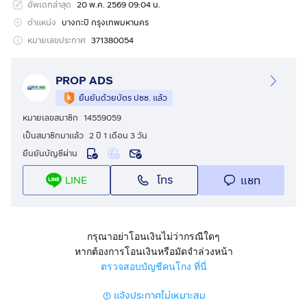
อัพเดทล่าสุด
20 พ.ค. 2569 09:04 น.
ขนาดพื้นที่ : 395 ตารางวา
ตำแหน่ง
บางกะปิ กรุงเทพมหานคร
หมายเลขประกาศ
371380054
รายละเอียด :
- ที่ดินเปล่าถมแล้ว พร้อมพัฒนา
PROP ADS
- หน้ากว้างเหมาะสำหรับปลูกสร้างหลายรูปแบบ
ยืนยันด้วยบัตร ปชช. แล้ว
- ถนนเข้า-ออกสะดวก เข้าซอยประมาณ 800 เมตร
หมายเลขสมาชิก
14559059
- บรรยากาศเงียบสงบ เหมาะสำหรับอยู่อาศัย
เป็นสมาชิกมาแล้ว
2 ปี 1 เดือน 3 วัน
- ทำเลศักยภาพ ใกล้ถนนรามคำแหง และถนนเลียบทางด่วน
ยืนยันบัญชีผ่าน
- เดินทางเชื่อมต่อได้หลายเส้นทาง ทั้งรามคำแหง พระราม 9
ลาดพร้าว และศรีนครินทร์
โทร
แชท
LINE
- ใกล้รถไฟฟ้าสายสีส้ม เพิ่มมูลค่าในอนาคต
- เหมาะสำหรับลงทุน เก็งกำไร หรือพัฒนาโครงการ
สถานที่ใกล้เคียง :
กรุณาอย่าโอนเงินไม่ว่ากรณีใดๆ
หากต้องการโอนเงินหรือมัดจำล่วงหน้า
- สนามบาสเบธานี
ตรวจสอบบัญชีคนโกง ที่นี่
- โรงเรียนนานาชาติ Traill International School
- Big C หัวหมาก
แจ้งประกาศไม่เหมาะสม
- เดอะมอลล์ บางกะปิ