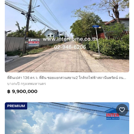
ที่ดินเปล่า 136 ตร.ว. ที่ดิน ซอยแยกสวนสยาม2 ใกล้รถไฟฟ้าสถานีนพรัตน์ ถนนรามอินทรา ถนนเสรีไทย เขตบางกะปิ กรุงเทพมหานคร
บางกะปิ กรุงเทพมหานคร
฿ 9,900,000
PREMIUM