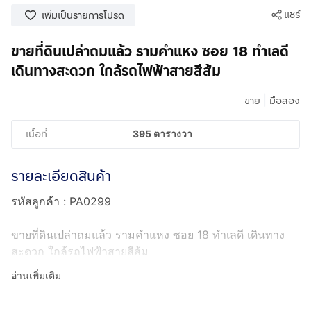
แชร์
เพิ่มเป็นรายการโปรด
ขายที่ดินเปล่าถมแล้ว รามคำแหง ซอย 18 ทำเลดี
เดินทางสะดวก ใกล้รถไฟฟ้าสายสีส้ม
|
ขาย
มือสอง
เนื้อที่
395 ตารางวา
รายละเอียดสินค้า
รหัสลูกค้า : PA0299
ขายที่ดินเปล่าถมแล้ว รามคำแหง ซอย 18 ทำเลดี เดินทาง
สะดวก ใกล้รถไฟฟ้าสายสีส้ม
อ่านเพิ่มเติม
ที่ตั้ง : แขวงหัวหมาก เขตบางกะปิ กรุงเทพมหานคร 10240
แผนที่ : https://maps.app.goo.gl/dSx1RrriUkuJPpzG6