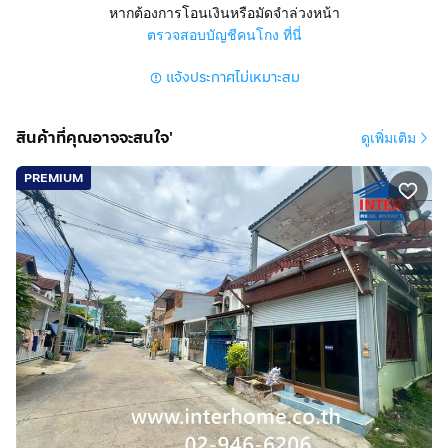
หนองแขม กรุงเทพมหานคร
หากต้องการโอนเงินหรือมัดจำล่วงหน้า
ตรวจสอบบัญชีคนโกง ที่นี่
สูง 2 ชั้น 3 ห้องนอน 2 ห้องน้ำ 1 ห้องครัว
แจ้งประกาศไม่เหมาะสม
มีที่จอดรถ 1 คัน
การตกแต่ง :
สินค้าที่คุณอาจจะสนใจ'
ดูเพิ่มเติม
บ้านสภาพดี
มี 3 ห้องนอน 2 ห้องน้ำ 1 ห้องครัว 1 ที่จอดรถ
PREMIUM
ต่อเติมหลังคาจอดรถด้านหน้า
พื้นชั้นบนปูกระเบื้อง
พื้นชั้นล่างปูกระเบื้องแกรนิตโต้
ทำเลดีสถานที่ใกล้เคียง :
ใกล้โรงพยาบาลเกษมราษฎร์บางแค โรงพยาบาลพญาไท
โรงพยาบาลราชพิพัฒน์ โรงพยาบาลธนบุรี 2 ศูนย์การแพทย์
กาญจนาภิเษก โรงเรียนอัสสัมชัญธนบุรี โรงเรียนสารสาสน์
ธนบุรี โรงเรียนเด่นหล้า โรงเรียน กสิณธร อาคาเดมี่
เดอะมอลล์บางแค
ซีคอนบางแค บิ๊กซีเพชรเกษม