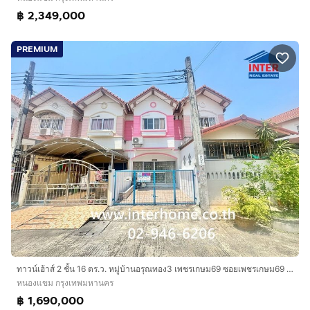
฿ 2,349,000
PREMIUM
ทาวน์เฮ้าส์ 2 ชั้น 16 ตร.ว. หมู่บ้านอรุณทอง3 เพชรเกษม69 ซอยเพชรเกษม69 ถนนเพชรเกษม69 ถนนเลียบคลองภาษีเจริญฝั่งเหนือ เขตหนองแขม กรุงเทพมหานคร
หนองแขม กรุงเทพมหานคร
฿ 1,690,000