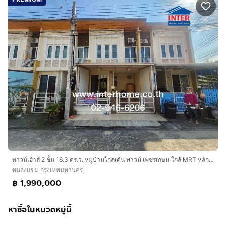
ทาวน์เฮ้าส์ 2 ชั้น 16.3 ตร.ว. หมู่บ้านโกลเด้น ทาวน์ เพชรเกษม ใกล้ MRT หลักสอง ซอยเพชรเกษม108 ถนนเพชรเกษม ถนนกาญจนาภิเษก เขตหนองแขม กรุงเทพ
หนองแขม กรุงเทพมหานคร
฿ 1,990,000
หาซื้อในหมวดหมู่นี้