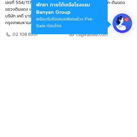
เลขที่ 554/117 อาคารสกายไนน์ เซ็นเตอร์ ชั้น 22 ถนนอโศก-ดินแดง
พัทยา ภายใต้เครือโรงแรม
แขวงดินแดง เขตดินแดง
Banyan Group
บริษัท เคดี มาร์เก็ตเพลส จำกัด (สำนักงานใหญ่)
พร้อมรับข้อเสนอพิเศษช่วง Pre-
กรุงเทพมหานคร 10400
Sale ก่อนใคร
02 108 8531
cs@kaidee.com
ติดตามเรา
เพื่อประสบการณ์ใช้งานที่ดีขึ้น
© 2568 บริษัท เคดี มาร์เก็ตเพลส จำกัด