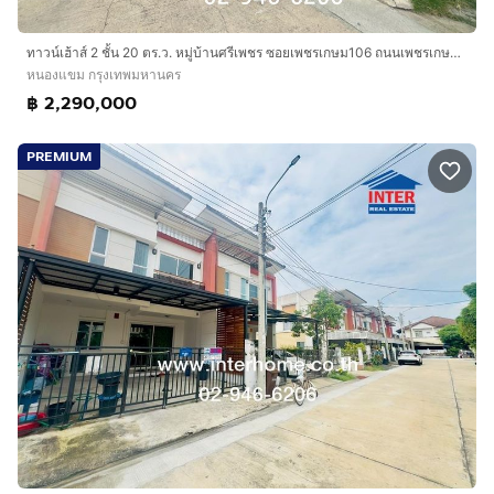
การเดินทางสะดวก
ทาวน์เฮ้าส์ 2 ชั้น 20 ตร.ว. หมู่บ้านศรีเพชร ซอยเพชรเกษม106 ถนนเพชรเกษม เขตหนองแขม กรุงเทพมหานคร
ถนนเพชรเกษม ถนนกาญจนาภิเษก
หนองแขม กรุงเทพมหานคร
฿ 2,290,000
บริษัท อินเตอร์โฮม เรียลตี้ เอสเตท จำกัด
Interhome Realty Estate
PREMIUM
www.interhome.co.th
โทร.
กดเพื่อดูเบอร์โทร xxxxxx206
https://www.interhome.co.th/propertydetail.php?
propcode=67380