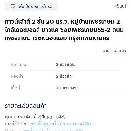
แชร์
เพิ่มเป็นรายการโปรด
ทาวน์เฮ้าส์ 2 ชั้น 20 ตร.ว. หมู่บ้านเพชรเกษม 2
ใกล้เดอะมอลล์ บางแค ซอยเพชรเกษม55-2 ถนน
เพชรเกษม เขตหนองแขม กรุงเทพมหานคร
|
ขาย
มือสอง
ห้องนอน
3 ห้องนอน
ห้องน้ำ
2 ห้องน้ำ
เนื้อที่
20 ตารางวา
รายละเอียดสินค้า
คุณ มรรษนัญฑ์ สุปัญญา (มัส)
เบอร์ติดต่อ :
กดเพื่อดูเบอร์โทร xxxxxx796
Office :
กดเพื่อดูเบอร์โทร xxxxxx206