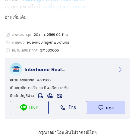
สอบถามทางไลน์
กดเพื่อดู Line: xxxxx
Line ID: @interhome
อ่านเพิ่มเติม
รหัสอสังหาริมทรัพย์ : 67380
อัพเดทล่าสุด
20 ก.ค. 2569 02:11 น.
ขนาด 20 ตร.ว.
ตำแหน่ง
หนองแขม กรุงเทพมหานคร
ที่ตั้ง : หมู่บ้านเพชรเกษม 2 ถ.เพชรเกษม เขตหนองแขม
หมายเลขประกาศ
371380066
กรุงเทพมหานคร
Interhome Realty Estate
รายละเอียด
ใกล้โรงพยาบาลเกษมราษฎร์บางแค โรงพยาบาลพญาไท
หมายเลขสมาชิก
4771560
โรงพยาบาลราชพิพัฒน์
เป็นสมาชิกมาแล้ว
10 ปี 4 เดือน 13 วัน
ยืนยันบัญชีผ่าน
หมู่บ้านเพชรเกษม 2 ( Phet Kesam 2 Village ) ขายทาวน์
โทร
แชท
LINE
เฮ้าส์ 2 ชั้น
ขายทาวน์เฮ้าส์ 2 ชั้น ใกล้เดอะมอลล์ บางแค ซอย
เพชรเกษม55/2 ถนนเพชรเกษม แขวงหลักสอง เขต
กรุณาอย่าโอนเงินไม่ว่ากรณีใดๆ