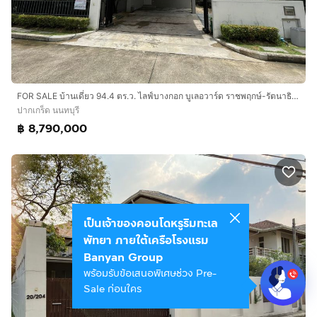
FOR SALE บ้านเดี่ยว 94.4 ตร.ว. ไลฟ์บางกอก บูเลอวาร์ด ราชพฤกษ์-รัตนาธิเบศร์
ปากเกร็ด นนทบุรี
฿ 8,790,000
เป็นเจ้าของคอนโดหรูริมทะเล
พัทยา ภายใต้เครือโรงแรม
Banyan Group
พร้อมรับข้อเสนอพิเศษช่วง Pre-
Sale ก่อนใคร