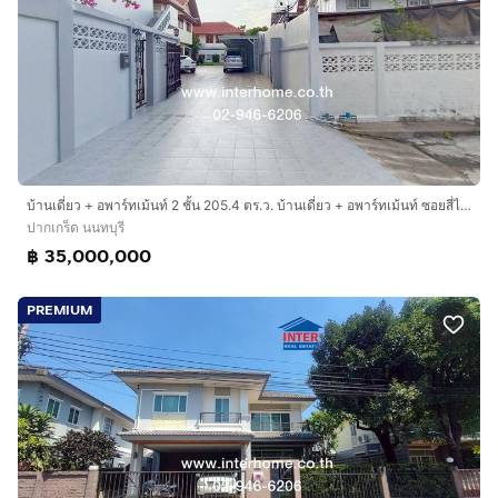
บ้านเดี่ยว + อพาร์ทเม้นท์ 2 ชั้น 205.4 ตร.ว. บ้านเดี่ยว + อพาร์ทเม้นท์ ซอยสี่ไชยทอง33 ใกล้เซ็นทรัลแจ้งวัฒนะ ถนนแจ้งวัฒนะ ถนนซอยสี่ไชยทอง33
ปากเกร็ด นนทบุรี
฿ 35,000,000
PREMIUM