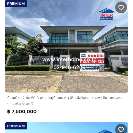
PREMIUM
บ้านเดี่ยว 2 ชั้น 50.8 ตร.ว. หมู่บ้านเศรษฐสิริ แจ้งวัฒนะ-ประชาชื่น1 ถนนสรงประภา ถนนเลียบคลองประปา ปากเกร็ด นนทบุรี
ปากเกร็ด นนทบุรี
฿ 7,500,000
PREMIUM