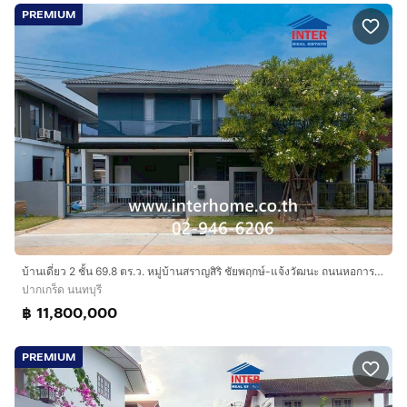
PREMIUM
บ้านเดี่ยว 2 ชั้น 69.8 ตร.ว. หมู่บ้านสราญสิริ ชัยพฤกษ์-แจ้งวัฒนะ ถนนหอการค้าไทย ถนนชัยพฤกษ์ (345) ปากเกร็ด นนทบุรี
ปากเกร็ด นนทบุรี
฿ 11,800,000
PREMIUM