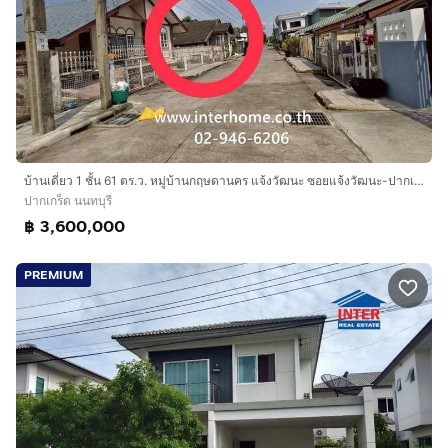
บ้านเดี่ยว 1 ชั้น 61 ตร.ว. หมู่บ้านกฤษดานคร แจ้งวัฒนะ ซอยแจ้งวัฒนะ-ปากเกร็ด30 ซอยราชพฤกษ์14 ถนนแจ้งวัฒนะ ปากเกร็ด นนทบุรี
ปากเกร็ด นนทบุรี
฿ 3,600,000
PREMIUM