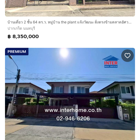
บ้านเดี่ยว 2 ชั้น 64 ตร.ว. หมู่บ้าน the plant แจ้งวัฒนะ ฝั่งตรงข้ามตลาดอัศวรรณ ถนนแจ้งวัฒนะ ถนนติวานนท์ ปากเกร็ด นนทบุรี
ปากเกร็ด นนทบุรี
฿ 8,350,000
PREMIUM