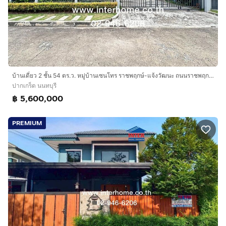
บ้านเดี่ยว 2 ชั้น 54 ตร.ว. หมู่บ้านเซนโทร ราชพฤกษ์-แจ้งวัฒนะ ถนนราชพฤกษ์ ถนนชัยพฤกษ์ ปากเกร็ด นนทบุรี
ปากเกร็ด นนทบุรี
฿ 5,600,000
PREMIUM