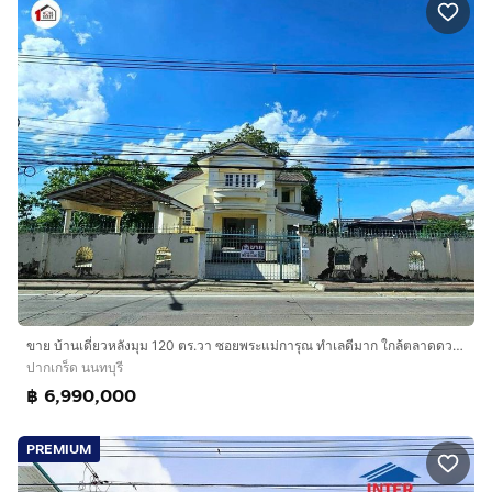
ขาย บ้านเดี่ยวหลังมุม 120 ตร.วา ซอยพระแม่การุณ ทำเลดีมาก ใกล้ตลาดดวงแก้ว เพียง 600 ม. จากถ.ติวานนท์
ปากเกร็ด นนทบุรี
฿ 6,990,000
PREMIUM