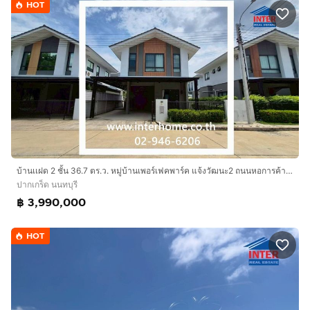
HOT
บ้านเเฝด 2 ชั้น 36.7 ตร.ว. หมู่บ้านเพอร์เฟคพาร์ค แจ้งวัฒนะ2 ถนนหอการค้าไทย ถนนทางหลวงชนบท นนทบุรี2051 ปากเกร็ด นนทบุรี
ปากเกร็ด นนทบุรี
฿ 3,990,000
HOT