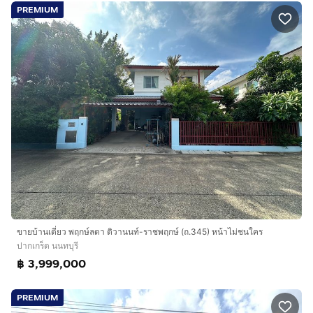
PREMIUM
ขายบ้านเดี่ยว พฤกษ์ลดา ติวานนท์-ราชพฤกษ์ (ถ.345) หน้าไม่ชนใคร
ปากเกร็ด นนทบุรี
฿ 3,999,000
PREMIUM