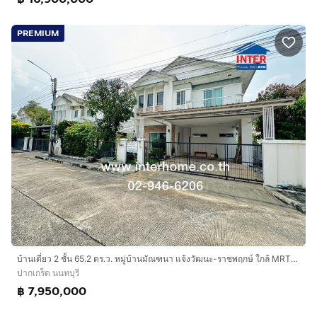
PREMIUM
บ้านเดี่ยว 2 ชั้น 65.2 ตร.ว. หมู่บ้านมัณฑนา แจ้งวัฒนะ-ราชพฤกษ์ ใกล้ MRTสายสีม่วงและทางพิเศษศรีรัช ‬ติดถนนใหญ่ซัยพฤกษ์-แจ้งวัฒนะ ถนนราชพฤกษ์
ปากเกร็ด นนทบุรี
฿ 7,950,000