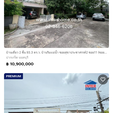
บ้านเดี่ยว 2 ชั้น 93.3 ตร.ว. บ้านริมแม่น้ำ ซอยสุขาประชาสรรค์2 ซอย11 (ซอยวัดกู้ ) ถนนแจ้งวัฒนะ-ปากเกร็ด ถนนติวานนท์ ปากเกร็ด นนทบุรี
ปากเกร็ด นนทบุรี
฿ 10,900,000
PREMIUM