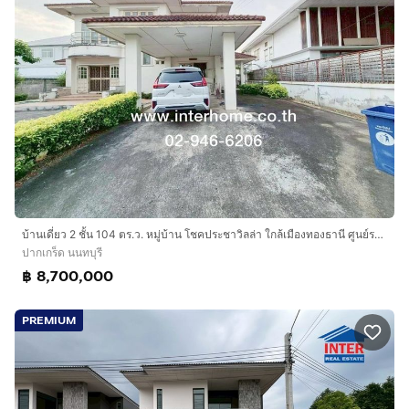
บ้านเดี่ยว 2 ชั้น 104 ตร.ว. หมู่บ้าน โชคประชาวิลล่า ใกล้เมืองทองธานี ศูนย์ราชการแจ้งวัฒนะ ถนนแจ้งวัฒนะ ถนนประชาชื่น ปากเกร็ด นนทบุรี
ปากเกร็ด นนทบุรี
฿ 8,700,000
PREMIUM