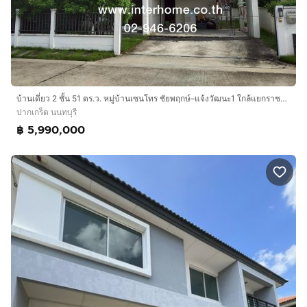
บ้านเดี่ยว 2 ชั้น 51 ตร.ว. หมู่บ้านเซนโทร ชัยพฤกษ์–แจ้งวัฒนะ1 ใกล้แยกราชพฤกษ์345 ถนนทางชนบทนนทบุรี2051 ถนนชัยพฟกษ์-แจ้งวัฒนะ ปากเกร็ด
ปากเกร็ด นนทบุรี
฿ 5,990,000