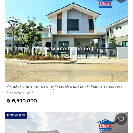
บ้านเดี่ยว 2 ชั้น 67.61 ตร.ว. หมู่บ้านเพอร์เฟคพาร์ค แจ้งวัฒนะ ซอยหอการค้า ถนนแจ้งวัฒนะ ถนนชัยพฤกษ์ ปากเกร็ด นนทบุรี
ปากเกร็ด นนทบุรี
฿ 6,590,000
PREMIUM