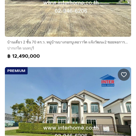
บ้านเดี่ยว 2 ชั้น 70 ตร.ว. หมู่บ้านบางกอกบูเลอวาร์ด แจ้งวัฒนะ2 ซอยหอการค้าไทย ถนนชัยพฤกษ์ ถนน345 ถนนราชพฤกษ์ ปากเกร็ด นนทบุรี
ปากเกร็ด นนทบุรี
฿ 12,490,000
PREMIUM