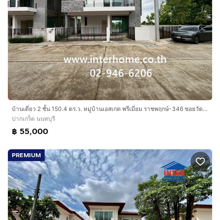
บ้านเดี่ยว 2 ชั้น 150.4 ตร.ว. หมู่บ้านเอสเกต พรีเมี่ยม ราชพฤกษ์-346 ซอยวัดท่าเกวียน ถนนราชพฤกษ์ ถนนหมายเลข345 ปากเกร็ด นนทบุรี
ปากเกร็ด นนทบุรี
฿ 55,000
PREMIUM