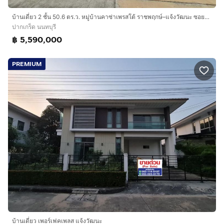
บ้านเดี่ยว 2 ชั้น 50.6 ตร.ว. หมู่บ้านคาซ่าเพรสโต้ ราชพฤกษ์–แจ้งวัฒนะ ซอยโยธาธิการ นนทบุรี2023 ถนนราชพฤกษ์ ปากเกร็ด นนทบุรี
ปากเกร็ด นนทบุรี
฿ 5,590,000
PREMIUM
บ้านเดี่ยว เพอร์เฟคเพลส แจ้งวัฒนะ