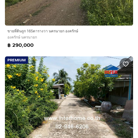
ขายที่ดินถูก 165ตารางวา นครนายก องครักษ์
องครักษ์ นครนายก
฿ 290,000
PREMIUM