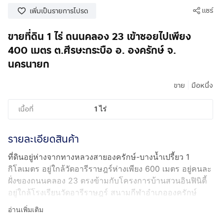
แชร์
เพิ่มเป็นรายการโปรด
ขายที่ดิน 1 ไร่ ถนนคลอง 23 เข้าซอยไปเพียง
400 เมตร ต.ศีรษะกระบือ อ. องครักษ์ จ.
นครนายก
|
ขาย
มือหนึ่ง
เนื้อที่
1 ไร่
รายละเอียดสินค้า
ที่ดินอยู่ห่างจากทางหลวงสายองครักษ์-บางน้ำเปรี้ยว 1
กิโลเมตร อยู่ใกล้วัดอารีราษฎร์ห่างเพียง 600 เมตร อยู่คนละ
ฝั่งของถนนคลอง 23 ตรงข้ามกับโครงการบ้านสวนอินฟินิตี้
อยู่ใกล้โรงเรียนวัดอารีราษฎร์ สนามกีฬาอำเภอองครักษ์
และตลาดนัดทุกวันจันทร์ พุธ ศุกร์ ที่ดินอยู่ใกล้ถนนคลอง 23
อ่านเพิ่มเติม
(เส้นสีฟ้าในภาพถ่ายดาวเทียม รูป 2) เข้าซอยไปเพียง 400