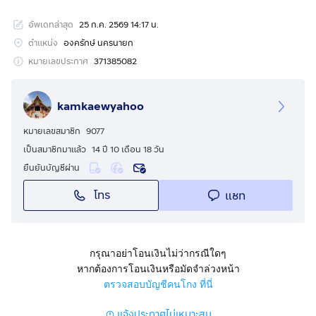
เมตร (ภาพถ่ายดาวเทียมรูป 3) ขนาดที่ดินแปลงละ 133.33
อัพเดทล่าสุด
25 ก.ค. 2569 14:17 น.
ตรว. (กว้างxลึก = 17x34 เมตร) มี 3 แปลงอยู่ติดกัน
(ภาพถ่ายดาวเทียม รูป 4) โฉนด 3 ฉบับ รวมทั้งหมดเป็น 1 ไร่
ตำแหน่ง
องครักษ์ นครนายก
(กว้างxลึก = 50x34 เมตร) จะซื้อแปลงเดียวหรือซื้อทั้ง 3
หมายเลขประกาศ
371385082
แปลงก็ได้ ยังเป็นที่ดินทำเกษตรจึงได้รับยกเว้นไม่ต้องเสียภาษี
ที่ดิน
kamkaewyahoo
ขายทั้ง 3 แปลง 920,000- หรือแปลงเดียว 307,000-
หมายเลขสมาชิก
9077
เป็นสมาชิกมาแล้ว
14 ปี 10 เดือน 18 วัน
ยืนยันบัญชีผ่าน
โทร
แชท
กรุณาอย่าโอนเงินไม่ว่ากรณีใดๆ
หากต้องการโอนเงินหรือมัดจำล่วงหน้า
ตรวจสอบบัญชีคนโกง ที่นี่
แจ้งประกาศไม่เหมาะสม