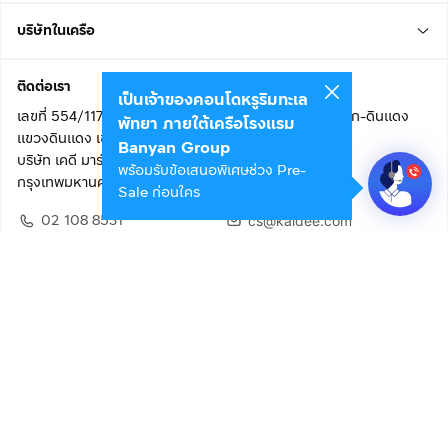
บริษัทในเครือ
ติดต่อเรา
เป็นเจ้าของคอนโดหรูริมทะเล
เลขที่ 554/117 อาคารสกายไนน์ เซ็นเตอร์ ชั้น 22 ถนนอโศก-ดินแดง
พัทยา ภายใต้เครือโรงแรม
แขวงดินแดง เขตดินแดง
Banyan Group
บริษัท เคดี มาร์เก็ตเพลส จำกัด (สำนักงานใหญ่)
พร้อมรับข้อเสนอพิเศษช่วง Pre-
กรุงเทพมหานคร 10400
Sale ก่อนใคร
02 108 8531
cs@kaidee.com
ติดตามเรา
เพื่อประสบการณ์ใช้งานที่ดีขึ้น