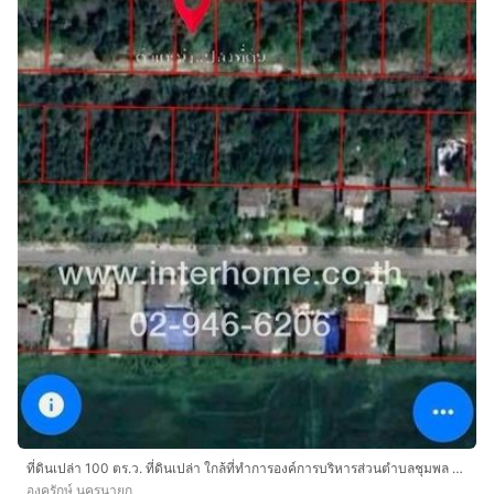
ที่ดินเปล่า 100 ตร.ว. ที่ดินเปล่า ใกล้ที่ทำการองค์การบริหารส่วนตำบลชุมพล ถนนลำลูกกา ถนนรังสิต-นครนายก องครักษ์ นครนายก
องครักษ์ นครนายก