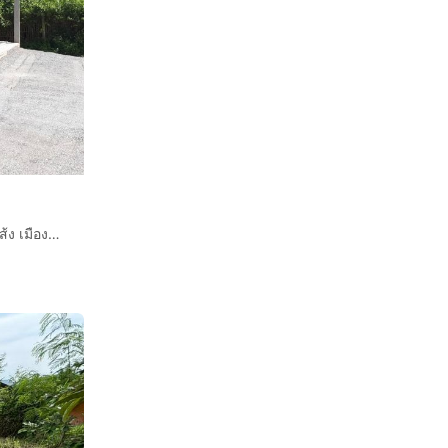
ให้เช่า ที่ดินพร้อมอาคารโรงงาน ผังชมพู ใกล้ชุมชนกาดบ้านเส้ง เมืองลำพูน