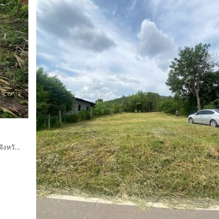
ขายที่ดินที่ว่างเปล่าเนื้อที่100ตารางวา ตำบลเหมืองจี้ อำเภอเมือง จังหวัดลำพูน มีไฟฟ้ามีน้ำประปาในชุมชนติดถนนลาดยางห่างจากตัวเมืองลำพูนไปห้าก