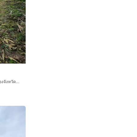
ขายที่ดินที่ว่างเปล่าเนื้อที่187ตารางวาตำบลเหมืองจี้อำเภอเมืองจังหวัดลำพูนมีไฟฟ้ามีน้ำประปาในชุมชนติดถนนลาดยางห่างจากตัวเมืองลำพูนไปห้ากิโลโ