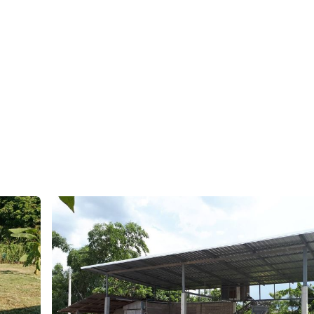
N84L9
ิดถนน 23 เมตร