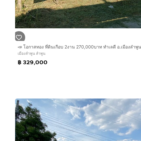
สร้างบ้านขาย / โครงการบ้านจัดสรร
สร้างบ้านเพื่ออยู่อาศัยเอง
.
💰 ราคาขาย ขายยกแปลง 2 ไร่ (ไม่แบ่งขาย)
ราคารวม 7,900,000 บาท ราคาต่อรองได้ค่ะ
ค่าโอนคนละครึ่ง
.
เมืองลำพูน ลำพูน
**ถ้าเช่าระยะยาว สัญญาเช่าขั้นต่ำ 2 ปี ค่าเช่าเดือนละ 
฿ 329,000
.
📞 สนใจติดต่อ
โทร:
กดเพื่อดูเบอร์โทร xxxxxx108
คุณทัศนีย์
.
#ขายที่ดิน #ขายที่ดินลำพูน #ที่ดินเมืองลำพูน
#ที่ดินทำเลทอง #ที่ดินติดถนน #ที่ดินใกล้ชุมชน
#ที่ดินเพื่อการลงทุน #ที่ดินทำธุรกิจ
#ที่ดินทำร้านอาหาร #ที่ดินสร้างหอพัก
#ที่ดินสร้างบ้าน #ที่ดินสวย
#อสังหาริมทรัพย์ #ลงทุนอสังหา