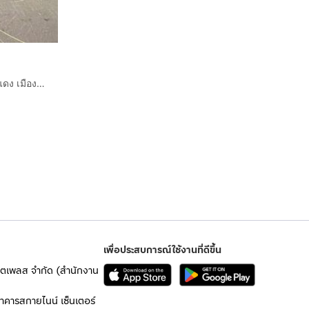
ดาวน์ 100,000บาท ผ่อน 5000บาท 60งวด ที่ดินโฉนดครุฑแดง เมืองลำพูน
เพื่อประสบการณ์ใช้งานที่ดีขึ้น
เก็ตเพลส จำกัด (สำนักงาน
อาคารสกายไนน์ เซ็นเตอร์