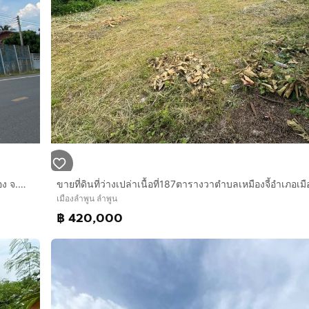
เจ้าของขายเอง ขายที่ดินถมแล้ว พร้อมโอนมีน้ำ ไฟ ต.ต้นธง อ.เมือง จ.ลำพูน
เมืองลำพูน ลำพูน
฿ 420,000