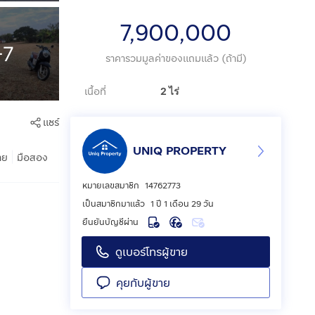
7,900,000
+7
ราคารวมมูลค่าของแถมแล้ว (ถ้ามี)
เนื้อที่
2 ไร่
แชร์
UNIQ PROPERTY
|
าย
มือสอง
หมายเลขสมาชิก
14762773
เป็นสมาชิกมาแล้ว
1 ปี 1 เดือน 29 วัน
ยืนยันบัญชีผ่าน
ดูเบอร์โทรผู้ขาย
คุยกับผู้ขาย