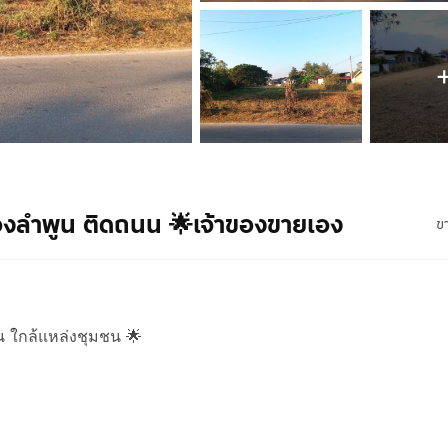
มืองลำพูน ติดถนน 🌟เจ้าของขายเอง
ข
น ใกล้แหล่งชุมชน 🌟