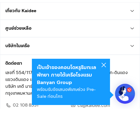
เกี่ยวกับ Kaidee
ศูนย์ช่วยเหลือ
บริษัทในเครือ
ติดต่อเรา
เป็นเจ้าของคอนโดหรูริมทะเล
เลขที่ 554/117 อาคารสกายไนน์ เซ็นเตอร์ ชั้น 22 ถนนอโศก-ดินแดง
พัทยา ภายใต้เครือโรงแรม
แขวงดินแดง เขตดินแดง
Banyan Group
บริษัท เคดี มาร์เก็ตเพลส จำกัด (สำนักงานใหญ่)
พร้อมรับข้อเสนอพิเศษช่วง Pre-
กรุงเทพมหานคร 10400
Sale ก่อนใคร
02 108 8531
cs@kaidee.com
ติดตามเรา