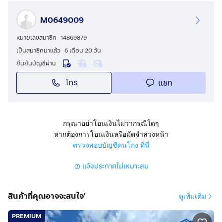
*** ID Line : jang_15380
***
กดเพื่อดูเบอร์โทร xxxxxx424
/
กดเพื่อดูเบอร์โทร
M0649009
xxxxxx422
หมายเลขสมาชิก
14869879
เป็นสมาชิกมาแล้ว
6 เดือน 20 วัน
ยืนยันบัญชีผ่าน
โทร
แชท
กรุณาอย่าโอนเงินไม่ว่ากรณีใดๆ
หากต้องการโอนเงินหรือมัดจำล่วงหน้า
ตรวจสอบบัญชีคนโกง ที่นี่
แจ้งประกาศไม่เหมาะสม
สินค้าที่คุณอาจจะสนใจ'
ดูเพิ่มเติม
PREMIUM