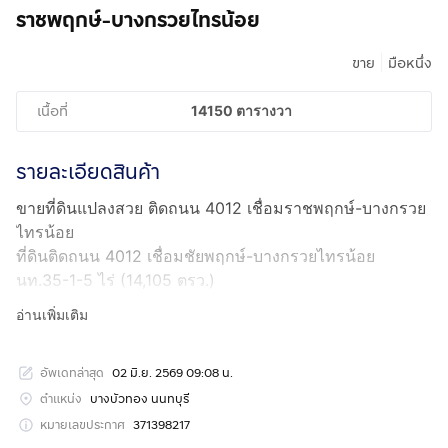
ราชพฤกษ์-บางกรวยไทรน้อย
|
ขาย
มือหนึ่ง
เนื้อที่
14150 ตารางวา
รายละเอียดสินค้า
ขายที่ดินแปลงสวย ติดถนน 4012 เชื่อมราชพฤกษ์-บางกรวย
ไทรน้อย
ที่ดินติดถนน 4012 เชื่อมชัยพฤกษ์-บางกรวยไทรน้อย
นท.35-1-5 ไร่ (14,105 ตรว.)
ราคา 12,000,000.- / ไร่ (ตรว.ละ 30,000.-บาท)
อ่านเพิ่มเติม
ราคาเสนอขาย 423,150,000.-บาท
ใกล้ถนนเส้นหลัก ชัยพฤกษ์ ราชพฤกษ์ กาญจนาภิเษก
อัพเดทล่าสุด
02 มิ.ย. 2569 09:08 น.
- 400 เมตร ถึง ถ.ชัยพฤกษ์
- 5 กม. ถึง ถ.ราชพฤกษ์
ตำแหน่ง
บางบัวทอง นนทบุรี
- ใกล้ โลตัส / โรบินสัน / เซ็นทรัล เวสเกต / อีเกียร์ บางใหญ่
หมายเลขประกาศ
371398217