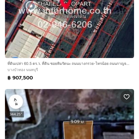
ที่ดินเปล่า 60.5 ตร.ว. ที่ดิน ซอยทิมรัตนะ ถนนบางกรวย-ไทรน้อย ถนนกาญจนาภิเษก บางบัวทอง นนทบุรี
บางบัวทอง นนทบุรี
฿ 907,500