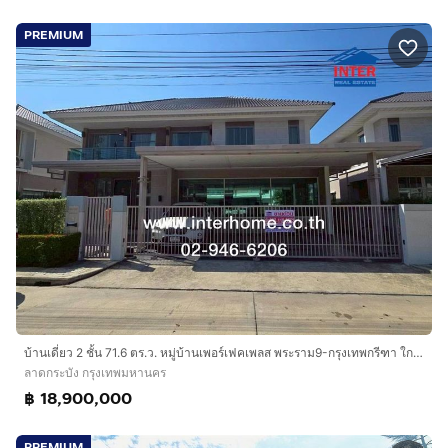
PREMIUM
บ้านเดี่ยว 2 ชั้น 71.6 ตร.ว. หมู่บ้านเพอร์เฟคเพลส พระราม9-กรุงเทพกรีฑา ใกล้แยกราษฎร์พัฒนา15 แยก4 ถนนศรีนครินทร์-ร่มเกล้า ถนนพระราม9 ตัดใหม่
ลาดกระบัง กรุงเทพมหานคร
฿ 18,900,000
PREMIUM