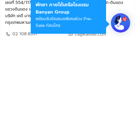
เลขที่ 554/117 อาคารสกายไนน์ เซ็นเตอร์ ชั้น 22 ถนนอโศก-ดินแดง
พัทยา ภายใต้เครือโรงแรม
แขวงดินแดง เขตดินแดง
Banyan Group
บริษัท เคดี มาร์เก็ตเพลส จำกัด (สำนักงานใหญ่)
พร้อมรับข้อเสนอพิเศษช่วง Pre-
กรุงเทพมหานคร 10400
Sale ก่อนใคร
02 108 8531
cs@kaidee.com
ติดตามเรา
เพื่อประสบการณ์ใช้งานที่ดีขึ้น
© 2568 บริษัท เคดี มาร์เก็ตเพลส จำกัด