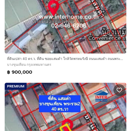
ที่ดินเปล่า 40 ตร.ว. ที่ดิน ซอยแสมดำ ใกล้วัดพรหมรังษี ถนนแสมดำ ถนนพระราม2 ถนนบางขุนเทียน เขตบางขุนเทียน กรุงเทพมหานคร
บางขุนเทียน กรุงเทพมหานคร
฿ 900,000
PREMIUM