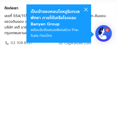
ติดต่อเรา
เป็นเจ้าของคอนโดหรูริมทะเล
เลขที่ 554/117 อาคารสกายไนน์ เซ็นเตอร์ ชั้น 22 ถนนอโศก-ดินแดง
พัทยา ภายใต้เครือโรงแรม
แขวงดินแดง เขตดินแดง
Banyan Group
บริษัท เคดี มาร์เก็ตเพลส จำกัด (สำนักงานใหญ่)
พร้อมรับข้อเสนอพิเศษช่วง Pre-
กรุงเทพมหานคร 10400
Sale ก่อนใคร
02 108 8531
cs@kaidee.com
ติดตามเรา
เพื่อประสบการณ์ใช้งานที่ดีขึ้น
© 2568 บริษัท เคดี มาร์เก็ตเพลส จำกัด