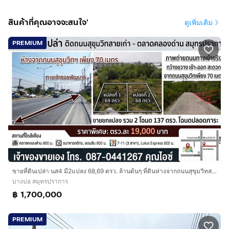
- คลังสินค้า / ศูนย์กระจายสินค้า
- สำนักงาน / โรงงาน / ธุรกิจขนาดใหญ่
สินค้าที่คุณอาจจะสนใจ'
ดูเพิ่มเติม
- โครงการพาณิชย์ทุกประเภท
PREMIUM
สถานที่ใกล้เคียง :
- 7-Eleven สาขาคลองด่าน–บางบ่อ (ท้องคุ้ง)
- โลตัส โก เฟรช คลองด่าน
- ตลาดสดไทยรุ่งทิพย์ คลองด่าน
- ตลาดสุขอนันต์ คลองด่าน
- สถานีตำรวจภูธรคลองด่าน
- สำนักงานเทศบาลตำบลคลองด่าน
ราคาขาย : 68,000,000 บาท
ราคาตารางวาละ : 12,000 บาท
ขายที่ดินเปล่า นส4 มี2แปลง 68,69 ตรว. ล้านต้นๆ ที่ดินห่างจากถนนสุขุมวิทสายเก่าเพียง70 เมตร อำเภอบางบ่อ จังหวัดสมุทรปราการ
บางบ่อ สมุทรปราการ
สนใจติดต่อ
฿ 1,700,000
คุณภวดล :
กดเพื่อดูเบอร์โทร xxxxxx585
PREMIUM