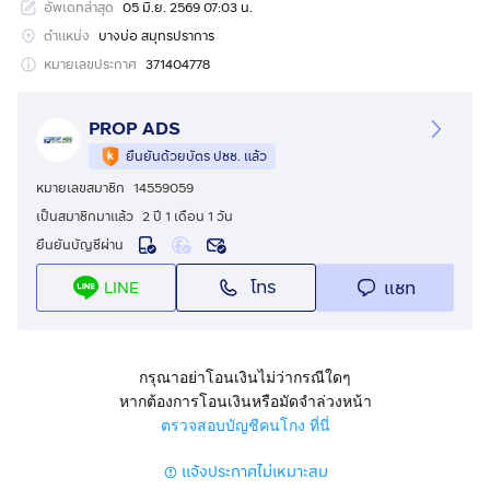
อัพเดทล่าสุด
05 มิ.ย. 2569 07:03 น.
แผนที่ : https://maps.app.goo.gl/LRniNaAZjy5FfKZu6?
g_st=il
ตำแหน่ง
บางบ่อ สมุทรปราการ
หมายเลขประกาศ
371404778
ขนาดพื้นที่ : 14-0-69 ไร่
พื้นที่อาคาร : 1,974 ตารางเมตร
PROP ADS
(อาคารโชว์รูมรถยนต์)
ยืนยันด้วยบัตร ปชช. แล้ว
หมายเลขสมาชิก
14559059
รายละเอียด :
เป็นสมาชิกมาแล้ว
2 ปี 1 เดือน 1 วัน
- ที่ดินพร้อมสิ่งปลูกสร้าง เนื้อที่รวม 14-0-69 ไร่
ยืนยันบัญชีผ่าน
- พื้นที่อาคารรวม 1,974 ตารางเมตร
- หน้ากว้างติดถนนสุขุมวิทประมาณ 50 เมตร
โทร
แชท
LINE
- ทำเลเด่น ติดถนนสายหลัก การเดินทางสะดวก
- ที่ดินอยู่ตรงข้ามสำนักงานเทศบาลตำบลคลองด่าน
- พื้นที่มีศักยภาพ เหมาะสำหรับพัฒนาโครงการเชิงพาณิชย์
- รายล้อมด้วยแหล่งชุมชน ร้านค้า ตลาด และหน่วยงาน
กรุณาอย่าโอนเงินไม่ว่ากรณีใดๆ
หากต้องการโอนเงินหรือมัดจำล่วงหน้า
ราชการ
ตรวจสอบบัญชีคนโกง ที่นี่
เหมาะสำหรับ :
แจ้งประกาศไม่เหมาะสม
- โชว์รูมรถ / ศูนย์จำหน่ายรถ