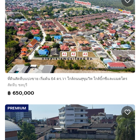
ที่ดินสัตหีบแบ่งขาย เริ่มต้น 64 ตร.วา ใกล้ถนนสุขุมวิท ใกล้บิ้กซีและแมคโคร
สัตหีบ ชลบุรี
฿ 650,000
PREMIUM