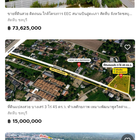
ขายที่ดินสวย ติดถนน ใกล้โครงการ EEC สนามบินอู่ตะเภา สัตหีบ จังหวัดชลบุรี พื้นที่ เกือบ 8 ไร่ ราคาเพียงไร่ละ 9.5 ลบ.
สัตหีบ ชลบุรี
฿ 73,625,000
ที่ดินแปลงสวย บางเสร่ 3 ไร่ 45 ตร.ว. ทำเลศักยภาพ เหมาะพัฒนาพูลวิลล่าและโครงการลงทุน
สัตหีบ ชลบุรี
฿ 15,000,000