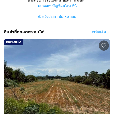
หากต้องการโอนเงินหรือมัดจำล่วงหน้า
โรงแรม / รีสอร์ทระดับพรีเมี่ยม
ตรวจสอบบัญชีคนโกง ที่นี่
แจ้งประกาศไม่เหมาะสม
▪︎ขายยกแปลงราคา : 330,000,000 บาท
- ค่าโอนและภาษี ผู้ขายออก
- นายหน้า 3% จากราคาขายจริง
สินค้าที่คุณอาจจะสนใจ'
ดูเพิ่มเติม
▪︎สนใจติดต่อ : (เจ้าของขายเอง)
PREMIUM
กดเพื่อดูเบอร์โทร xxxxxx898
(คุณเพชร)
กดเพื่อดูเบอร์โทร xxxxxx294
(คุณอี๊ด)