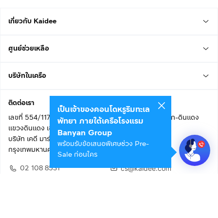
เกี่ยวกับ Kaidee
ศูนย์ช่วยเหลือ
บริษัทในเครือ
ติดต่อเรา
เป็นเจ้าของคอนโดหรูริมทะเล
เลขที่ 554/117 อาคารสกายไนน์ เซ็นเตอร์ ชั้น 22 ถนนอโศก-ดินแดง
พัทยา ภายใต้เครือโรงแรม
แขวงดินแดง เขตดินแดง
Banyan Group
บริษัท เคดี มาร์เก็ตเพลส จำกัด (สำนักงานใหญ่)
พร้อมรับข้อเสนอพิเศษช่วง Pre-
กรุงเทพมหานคร 10400
Sale ก่อนใคร
02 108 8531
cs@kaidee.com
ติดตามเรา