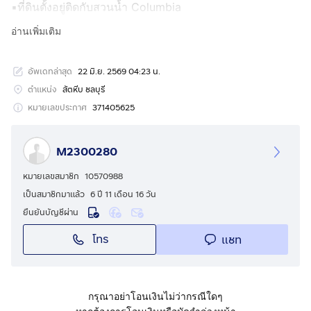
▪︎ที่ดินตั้งอยู่ติดกับสวนน้ำ Columbia
Pictures Aquaverse ด้านหน้าติดถนน
อ่านเพิ่มเติม
หลักสุขุมวิท ด้านหลังติดถนนสาธารณะ
(ที่ดินตั้งอยู่ระหว่างซอยนาจอมเทียน 50
อัพเดทล่าสุด
22 มิ.ย. 2569 04:23 น.
และ 52)
ตำแหน่ง
สัตหีบ ชลบุรี
▪︎ที่ดินผังสีส้ม : เหมาะสำหรับทำพูลวิลล่า
หมายเลขประกาศ
371405625
รีสอร์ท หรือบ้านโครงการ..เพื่อรองรับการ
เติบโตของ EEC
M2300280
▪︎ใกล้สถานที่ท่องเที่ยวมากมาย :
หมายเลขสมาชิก
10570988
- ที่ดินติดกับสวนน้ำ Columbia Pictures
เป็นสมาชิกมาแล้ว
6 ปี 11 เดือน 16 วัน
Aquaverse
ยืนยันบัญชีผ่าน
- สวนนงนุชพัทยาเพียง 5 นาที
โทร
แชท
- พระพุทธรูปเขาชีจรรย์ (7.1 ก.ม)
- วัดญาณสังวราราม (7.3 ก.ม)
- ชายหาดนาจอมเทียนเพียง 15 นาที
- ห่างจากสนามบินอู่ตะเภา (28 ก.ม)
กรุณาอย่าโอนเงินไม่ว่ากรณีใดๆ
- รายล้อมด้วยโครงการท่องเที่ยว และ