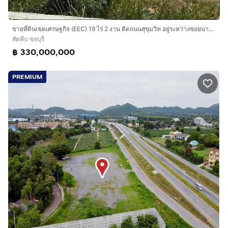
ขายที่ดินเขตเศรษฐกิจ (EEC) 19 ไร่ 2 งาน ติดถนนสุขุมวิท อยู่ระหว่างซอยนาจอมเทียน 50 และ 52 ต.นาจอมเทียน อ.สัตหีบ จ.ชลบุรี
สัตหีบ ชลบุรี
฿ 330,000,000
PREMIUM