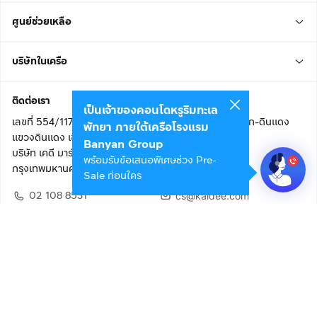
ศูนย์ช่วยเหลือ
บริษัทในเครือ
ติดต่อเรา
เป็นเจ้าของคอนโดหรูริมทะเล
เลขที่ 554/117 อาคารสกายไนน์ เซ็นเตอร์ ชั้น 22 ถนนอโศก-ดินแดง
พัทยา ภายใต้เครือโรงแรม
แขวงดินแดง เขตดินแดง
Banyan Group
บริษัท เคดี มาร์เก็ตเพลส จำกัด (สำนักงานใหญ่)
พร้อมรับข้อเสนอพิเศษช่วง Pre-
กรุงเทพมหานคร 10400
Sale ก่อนใคร
02 108 8531
cs@kaidee.com
ติดตามเรา
เพื่อประสบการณ์ใช้งานที่ดีขึ้น