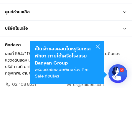
ศูนย์ช่วยเหลือ
บริษัทในเครือ
ติดต่อเรา
เป็นเจ้าของคอนโดหรูริมทะเล
เลขที่ 554/117 อาคารสกายไนน์ เซ็นเตอร์ ชั้น 22 ถนนอโศก-ดินแดง
พัทยา ภายใต้เครือโรงแรม
แขวงดินแดง เขตดินแดง
Banyan Group
บริษัท เคดี มาร์เก็ตเพลส จำกัด (สำนักงานใหญ่)
พร้อมรับข้อเสนอพิเศษช่วง Pre-
กรุงเทพมหานคร 10400
Sale ก่อนใคร
02 108 8531
cs@kaidee.com
ติดตามเรา
เพื่อประสบการณ์ใช้งานที่ดีขึ้น