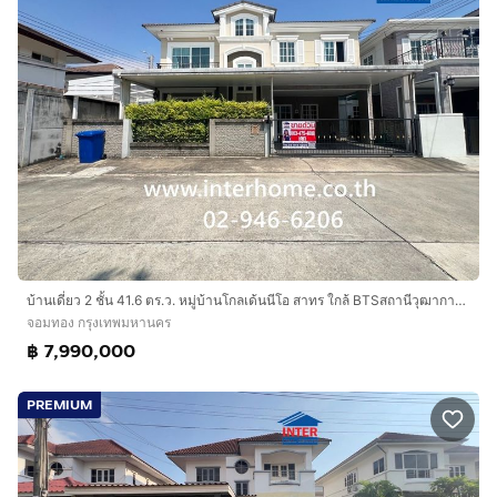
บ้านเดี่ยว 2 ชั้น 41.6 ตร.ว. หมู่บ้านโกลเด้นนีโอ สาทร ใกล้ BTSสถานีวุฒากาศ ถนนกัลปพฤกษ์ ถนนราชพฤกษ์ ถนนกาญจนาภิเษก เขตจอมทอง กรุงเทพมหานคร
จอมทอง กรุงเทพมหานคร
฿ 7,990,000
PREMIUM