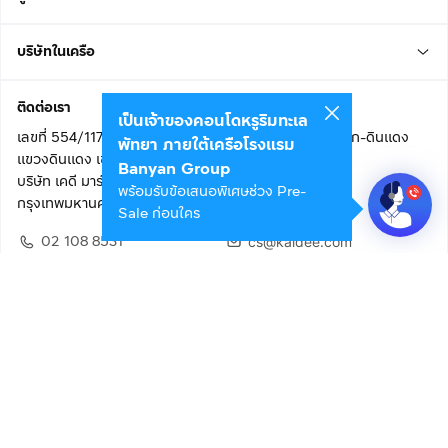
บริษัทในเครือ
ติดต่อเรา
เป็นเจ้าของคอนโดหรูริมทะเล
เลขที่ 554/117 อาคารสกายไนน์ เซ็นเตอร์ ชั้น 22 ถนนอโศก-ดินแดง
พัทยา ภายใต้เครือโรงแรม
แขวงดินแดง เขตดินแดง
Banyan Group
บริษัท เคดี มาร์เก็ตเพลส จำกัด (สำนักงานใหญ่)
พร้อมรับข้อเสนอพิเศษช่วง Pre-
กรุงเทพมหานคร 10400
Sale ก่อนใคร
02 108 8531
cs@kaidee.com
ติดตามเรา
เพื่อประสบการณ์ใช้งานที่ดีขึ้น