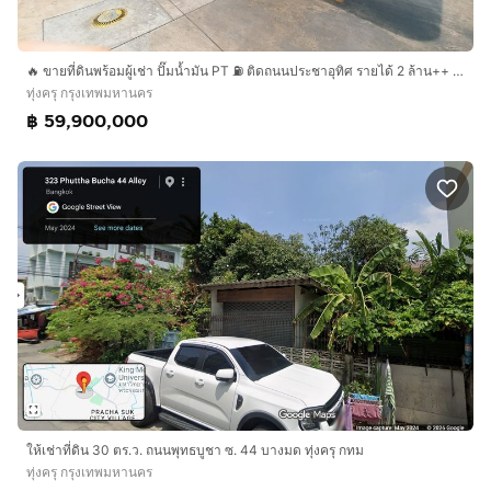
🔥 ขายที่ดินพร้อมผู้เช่า ปั๊มน้ำมัน PT ⛽ ติดถนนประชาอุทิศ รายได้ 2 ล้าน++ ต่อ ปี 💸 สัญญายาวถึงปี 2591 📄
ทุ่งครุ กรุงเทพมหานคร
฿ 59,900,000
ให้เช่าที่ดิน 30 ตร.ว. ถนนพุทธบูชา ซ. 44 บางมด ทุ่งครุ กทม
ทุ่งครุ กรุงเทพมหานคร