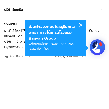
บริษัทในเครือ
ติดต่อเรา
เป็นเจ้าของคอนโดหรูริมทะเล
เลขที่ 554/117 อาคารสกายไนน์ เซ็นเตอร์ ชั้น 22 ถนนอโศก-ดินแดง
พัทยา ภายใต้เครือโรงแรม
แขวงดินแดง เขตดินแดง
Banyan Group
บริษัท เคดี มาร์เก็ตเพลส จำกัด (สำนักงานใหญ่)
พร้อมรับข้อเสนอพิเศษช่วง Pre-
กรุงเทพมหานคร 10400
Sale ก่อนใคร
02 108 8531
cs@kaidee.com
ติดตามเรา
เพื่อประสบการณ์ใช้งานที่ดีขึ้น