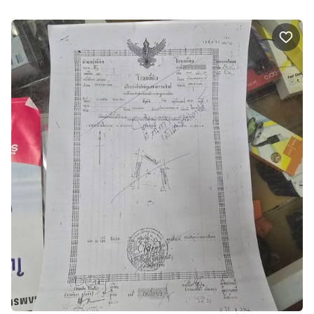
📞 โทร :
กดเพื่อดูเบอร์โทร xxxxxx928
📲 Line ID : tang2518tang
🌿 สนใจนัดชมพื้นที่จริงได้ทุกวัน 🌿
#ขายที่ดินนครสวรรค์ #ขายที่นา #ที่ดินหนองกรด #บ้าน
คลองประเทือง #ที่ดินติดถนนคอนกรีต #ที่ดินสร้างบ้าน
#บ้านสวน #ที่ดินพร้อมโอน #ลงทุนที่ดิน #อสังหาริมทรัพย์
นครสวรรค์