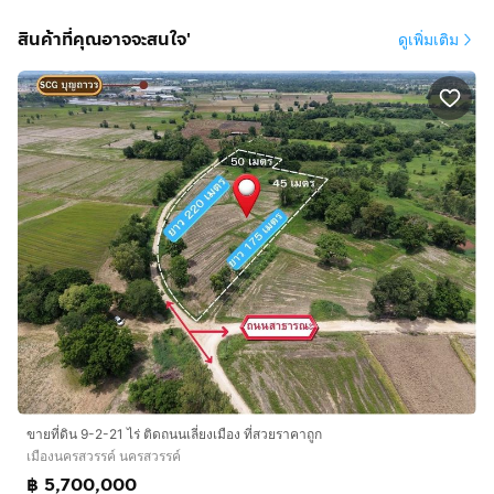
🏪 ห่างเซเว่น ประมาณ 1.8 กม.
🛒 ห่างตลาดหนองเบน เพียง 1 กม.
สินค้าที่คุณอาจจะสนใจ'
ดูเพิ่มเติม
🏙️ ห่างตัวเมืองนครสวรรค์ ประมาณ 17 กม.
━━━━━━━━━━━━━━━
💼 เหมาะสำหรับ
✔️ สร้างบ้านพักอาศัย
✔️ ทำบ้านสวน
✔️ ทำการเกษตร
✔️ ซื้อเก็บไว้ลงทุนในอนาคต
━━━━━━━━━━━━━━━
🔥 จุดเด่นสำคัญ
⭐ ติดถนนคอนกรีต
⭐ น้ำ-ไฟพร้อมใช้งาน
ขายที่ดิน 9-2-21 ไร่ ติดถนนเลี่ยงเมือง ที่สวยราคาถูก
⭐ เดินทางสะดวก ใกล้ชุมชน
เมืองนครสวรรค์ นครสวรรค์
⭐ เอกสารถูกต้อง พร้อมโอน
฿ 5,700,000