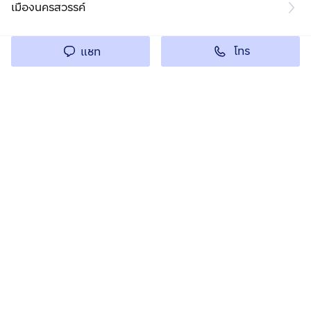
เมืองนครสวรรค์
โทร
แชท