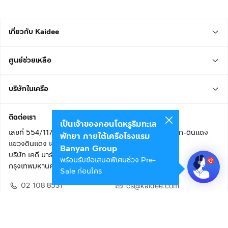
เกี่ยวกับ Kaidee
ศูนย์ช่วยเหลือ
บริษัทในเครือ
ติดต่อเรา
เป็นเจ้าของคอนโดหรูริมทะเล
เลขที่ 554/117 อาคารสกายไนน์ เซ็นเตอร์ ชั้น 22 ถนนอโศก-ดินแดง
พัทยา ภายใต้เครือโรงแรม
แขวงดินแดง เขตดินแดง
Banyan Group
บริษัท เคดี มาร์เก็ตเพลส จำกัด (สำนักงานใหญ่)
พร้อมรับข้อเสนอพิเศษช่วง Pre-
กรุงเทพมหานคร 10400
Sale ก่อนใคร
02 108 8531
cs@kaidee.com
ติดตามเรา