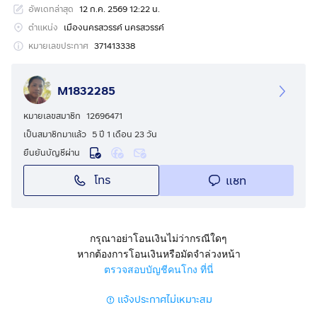
อัพเดทล่าสุด
12 ก.ค. 2569 12:22 น.
📄 เอกสารสิทธิ์ : โฉนดครุฑแดง พร้อมโอน
ตำแหน่ง
เมืองนครสวรรค์ นครสวรรค์
💰 ราคาเพียงไร่ละ 310,000 บาท
หมายเลขประกาศ
371413338
🎉 ฟรีค่าโอน
M1832285
━━━━━━━━━━━━━━━
หมายเลขสมาชิก
12696471
🌿 จุดเด่นของแปลง
เป็นสมาชิกมาแล้ว
5 ปี 1 เดือน 23 วัน
✅ ติดถนนคอนกรีต เข้า-ออกสะดวก
ยืนยันบัญชีผ่าน
✅ น้ำประปาและไฟฟ้าอยู่หน้าแปลง
โทร
แชท
✅ มีเพื่อนบ้าน ไม่เปลี่ยว
✅ เหมาะสร้างบ้าน ทำบ้านสวน หรือเกษตรผสมผสาน
✅ บรรยากาศเงียบสงบ น่าอยู่อาศัย
กรุณาอย่าโอนเงินไม่ว่ากรณีใดๆ
━━━━━━━━━━━━━━━
หากต้องการโอนเงินหรือมัดจำล่วงหน้า
ตรวจสอบบัญชีคนโกง ที่นี่
🚗 สถานที่ใกล้เคียง
แจ้งประกาศไม่เหมาะสม
🛣️ ห่างถนนพหลโยธิน เพียง 2 กม.