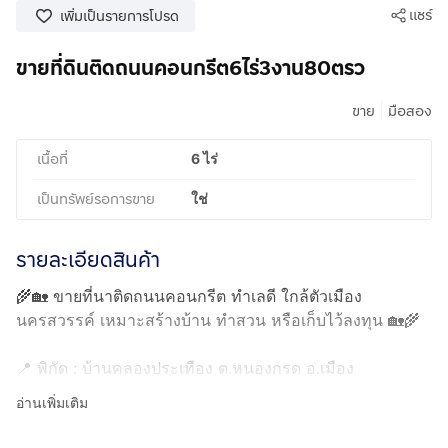
แชร์
เพิ่มเป็นรายการโปรด
ขายที่ดินติดถนนคอนกรีต6ไร่3งาน80ตรว
|
ขาย
มือสอง
เนื้อที่
6 ไร่
เป็นทรัพย์รอการขาย
ใช่
รายละเอียดสินค้า
🌾🏡 ขายที่นาติดถนนคอนกรีต ทำเลดี ใกล้ตัวเมือง
นครสวรรค์ เหมาะสร้างบ้าน ทำสวน หรือเก็บไว้ลงทุน 🏡🌾
📍 พิกัด : บ้านคลองประเทือง ต.หนองกรด อ.เมือง
จ.นครสวรรค์
อ่านเพิ่มเติม
📐 เนื้อที่ : 6 ไร่ 3 งาน 80 ตารางวา